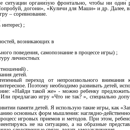
ые ситуации организую фронтально, чтобы ни один 
Попробуй, догони», «Куличи для Маши» и др. Далее, в
игру – соревнование.
:
 интерес) ;
ностей, возникающих в
ного поведения, самопознание в процессе игры) ;
ктуру личностных
отношений) .
ания детей.
тепенный переход от непроизвольного внимания к
 интересное. Поэтому необходимо развивать детей, ис
ние: «Найди такой же» - можно ребенку предложить 
. Или предлагаю игру «Что не так? », специально доп
итии памяти детей. Я использую такие игры, как «Зап
анию основных форм мышления: наглядно-действенного
роцесс игровых приемов и методов. При этом, ребено
риентируясь не на ситуацию, а на образные предст
инно-следственные связи, делать умозаключения.