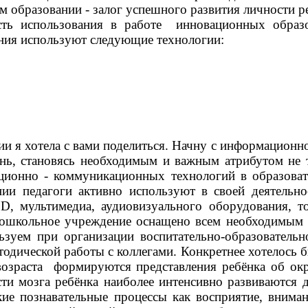
 образовании - залог успешного развития личности р
сть использования в работе инновационных образо
ния используют следующие технологии:
я хотела с вами поделиться. Начну с информационно
нь, становясь необходимым и важным атрибутом не 
ционно - коммуникационных технологий в образова
ии педагоги активно используют в своей деятельн
D, мультимедиа, аудиовизуального оборудования, т
дошкольное учреждение оснащено всем необходимы
зуем при организации воспитательно-образовательн
етодической работы с коллегами. Конкретнее хотелось 
озраста формируются представления ребёнка об ок
ти мозга ребёнка наиболее интенсивно развиваются
кие познавательные процессы как восприятие, вним