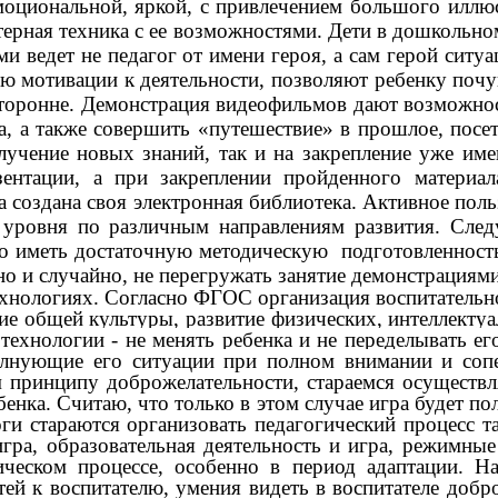
моциональной, яркой, с привлечением большого иллюс
терная техника с ее возможностями. Дети в дошкольн
ми ведет не педагог от имени героя, а сам герой си
 мотивации к деятельности, позволяют ребенку почу
сторонне. Демонстрация видеофильмов дают возможнос
, а также совершить «путешествие» в прошлое, посет
лучение новых знаний, так и на закрепление уже и
зентации, а при закреплении пройденного материа
а создана своя электронная библиотека. Активное по
 уровня по различным направлениям развития. Сле
о иметь достаточную методическую подготовленность
о и случайно, не перегружать занятие демонстрация
логиях. Согласно ФГОС организация воспитательно-
е общей культуры, развитие физических, интеллекту
технологии - не менять ребенка и не переделывать ег
олнующие его ситуации при полном внимании и сопе
м принципу доброжелательности, стараемся осуществ
нка. Считаю, что только в этом случае игра будет по
ги стараются организовать педагогический процесс т
игра, образовательная деятельность и игра, режимн
еском процессе, особенно в период адаптации. Нач
ей к воспитателю, умения видеть в воспитателе добро