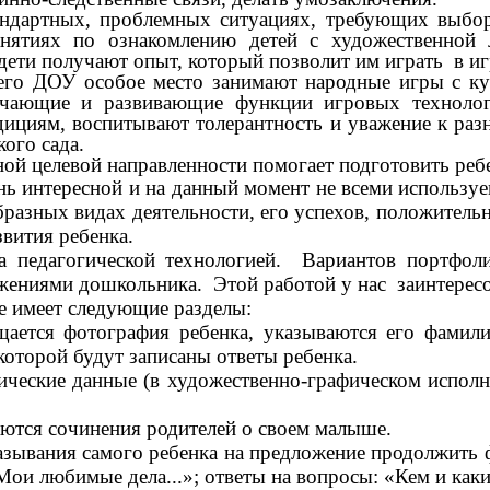
ндартных, проблемных ситуациях, требующих выбор
нятиях по ознакомлению детей с художественной 
дети получают опыт, который позволит им играть в и
шего ДОУ особое место занимают народные игры с ку
бучающие и развивающие функции игровых технолог
дициям, воспитывают толерантность и уважение к раз
ого сада.
ой целевой направленности помогает подготовить ребе
интересной и на данный момент не всеми используе
разных видах деятельности, его успехов, положител
вития ребенка.
а педагогической технологией. Вариантов портфол
ижениями дошкольника. Этой работой у нас заинтересо
ое имеет следующие разделы:
щается фотография ребенка, указываются его фами
 которой будут записаны ответы ребенка.
ические данные (в художественно-графическом исполн
аются сочинения родителей о своем малыше.
азывания самого ребенка на предложение продолжить фр
, «Мои любимые дела...»; ответы на вопросы: «Кем и ка