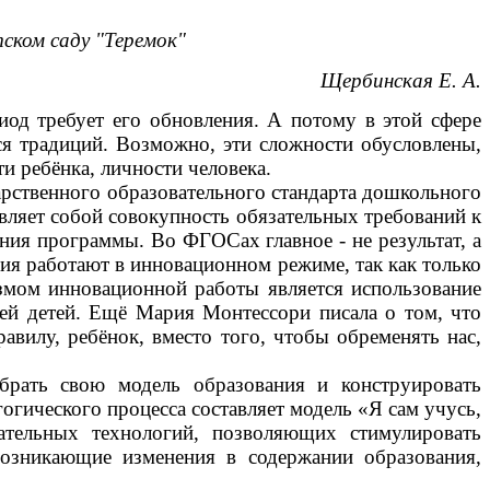
ском саду "Теремок"
Щербинская Е. А.
иод требует его обновления. А потому в этой сфере
я традиций. Возможно, эти сложности обусловлены,
ти ребёнка, личности человека.
арственного образовательного стандарта дошкольного
вляет собой совокупность обязательных требований к
ния программы. Во ФГОСах главное - не результат, а
ния работают в инновационном режиме, так как только
измом инновационной работы является использование
тей детей. Ещё Мария Монтессори писала о том, что
авилу, ребёнок, вместо того, чтобы обременять нас,
брать свою модель образования и конструировать
гогического процесса составляет модель «Я сам учусь,
ательных технологий, позволяющих стимулировать
возникающие изменения в содержании образования,