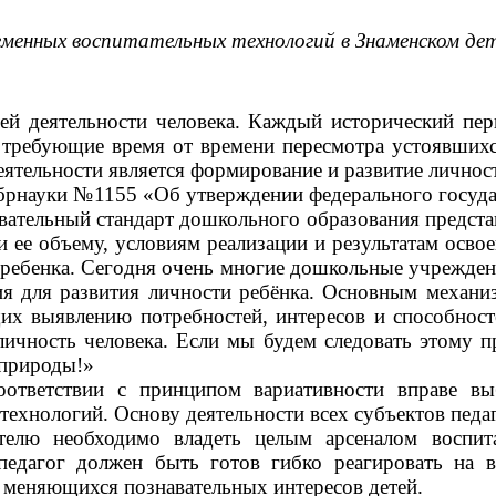
еменных воспитательных технологий в Знаменском дет
ей деятельности человека. Каждый исторический пер
 требующие время от времени пересмотра устоявшихс
еятельности является формирование и развитие личнос
нобрнауки №1155 «Об утверждении федерального госуд
ательный стандарт дошкольного образования предста
ее объему, условиям реализации и результатам освое
я ребенка. Сегодня очень многие дошкольные учрежде
ия для развития личности ребёнка. Основным механ
их выявлению потребностей, интересов и способнос
чность человека. Если мы будем следовать этому пр
 природы!»
ответствии с принципом вариативности вправе вы
технологий. Основу деятельности всех субъектов педа
телю необходимо владеть целым арсеналом воспит
 педагог должен быть готов гибко реагировать на 
о меняющихся познавательных интересов детей.