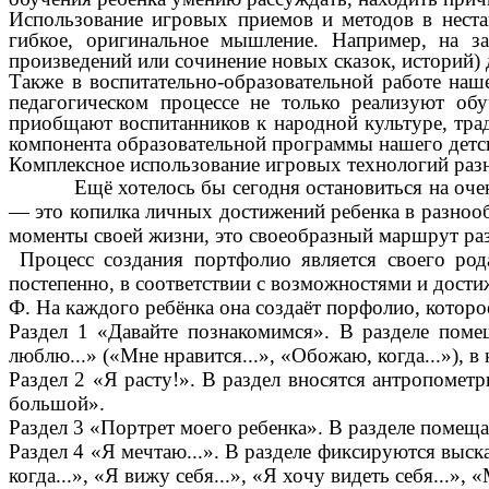
Использование игровых приемов и методов в неста
гибкое, оригинальное мышление. Например, на за
произведений или сочинение новых сказок, историй) 
Также в воспитательно-образовательной работе на
педагогическом процессе не только реализуют о
приобщают воспитанников к народной культуре, тра
компонента образовательной программы нашего детск
Комплексное использование игровых технологий разн
Ещё хотелось бы сегодня остановиться на очень 
— это копилка личных достижений ребенка в разнооб
моменты своей жизни, это своеобразный маршрут раз
Процесс создания портфолио является своего род
постепенно, в соответствии с возможностями и дост
Ф. На каждого ребёнка она создаёт порфолио, котор
Раздел 1 «Давайте познакомимся». В разделе поме
люблю...» («Мне нравится...», «Обожаю, когда...»), в
Раздел 2 «Я расту!». В раздел вносятся антропометр
большой».
Раздел 3 «Портрет моего ребенка». В разделе помещ
Раздел 4 «Я мечтаю...». В разделе фиксируются выск
когда...», «Я вижу себя...», «Я хочу видеть себя...»