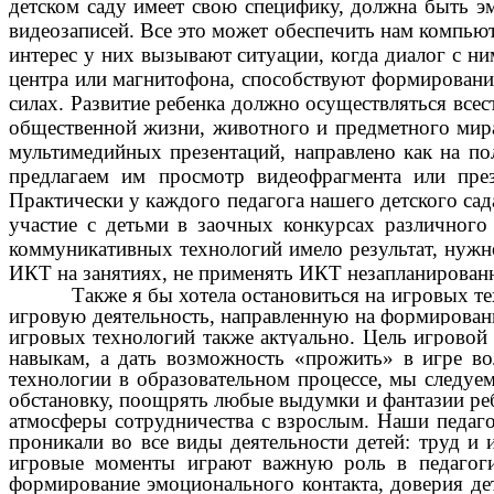
детском саду имеет свою специфику, должна быть э
видеозаписей. Все это может обеспечить нам компью
интерес у них вызывают ситуации, когда диалог с ни
центра или магнитофона, способствуют формированию
силах. Развитие ребенка должно осуществляться все
общественной жизни, животного и предметного мира
мультимедийных презентаций, направлено как на по
предлагаем им просмотр видеофрагмента или пре
Практически у каждого педагога нашего детского сад
участие с детьми в заочных конкурсах различного
коммуникативных технологий имело результат, нужн
ИКТ на занятиях, не применять ИКТ незапланированн
Также я бы хотела остановиться на игровых техно
игровую деятельность, направленную на формировани
игровых технологий также актуально.
Цель игровой 
навыкам, а дать возможность «прожить» в игре в
технологии в образовательном процессе, мы следуе
обстановку, поощрять любые выдумки и фантазии ребе
атмосферы сотрудничества с взрослым. Наши педаго
проникали во все виды деятельности детей: труд и 
игровые моменты играют важную роль в педагогич
формирование эмоционального контакта, доверия дет