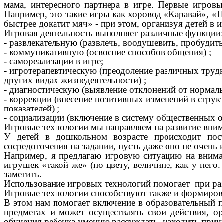
мама, интересного партнера в игре. Первые игров
Например, это такие игры как хоровод «Каравай», «
быстрее докатит мяч» - при этом, организуя детей в 
Игровая деятельность выполняет различные функции
- развлекательную (развлечь, воодушевить, пробудить
- коммуникативную (освоение способов общения) ;
- самореализации в игре;
- игротерапевтическую (преодоление различных труд
других видах жизнедеятельности) ;
- диагностическую (выявление отклонений от нормаль
- коррекции (внесение позитивных изменений в стру
показателей) ;
- социализации (включение в систему общественных 
Игровые технологии мы направляем на развитие вним
У детей в дошкольном возрасте происходит пос
сосредоточения на задании, пусть даже оно не очень
Например, я предлагаю игровую ситуацию на внима
игрушек «такой же» (по цвету, величине, как у него
заметить.
Использование игровых технологий помогает при разв
Игровые технологии способствуют также и формиров
В этом нам помогает включение в образовательный п
предметах и может осуществлять свои действия, о
обучения ребенка умению рассуждать, находить прич