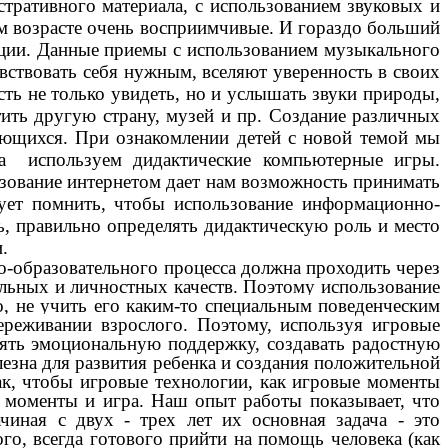
тративного материала, с использованием звуковых и
ом возрасте очень восприимчивые. И гораздо больший
туации. Данные приемы с использованием музыкального
вствовать себя нужным, вселяют уверенность в своих
ть не только увидеть, но и услышать звуки природы,
ить другую страну, музей и пр. Создание различных
меющихся. При ознакомлении детей с новой темой мы
ла используем дидактические компьютерные игры.
льзование интернетом дает нам возможность принимать
дует помнить, чтобы использование информационно-
, правильно определять дидактическую роль и место
ми.
образовательного процесса должна проходить через
альных и личностных качеств. Поэтому использование
о, не учить его каким-то специальным поведенческим
реживании взрослого.
Поэтому, используя игровые
лять эмоциональную поддержку, создавать радостную
лезна для развития ребенка и создания положительной
ак, чтобы игровые технологии, как игровые моменты
ые моменты и игра. Наш опыт работы показывает, что
иная с двух - трех лет их основная задача - это
го, всегда готового прийти на помощь человека (как