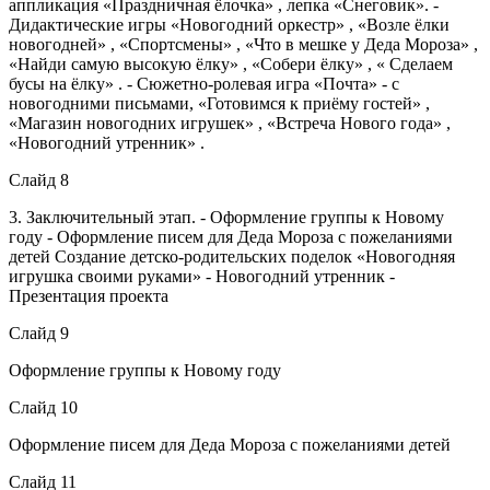
аппликация «Праздничная ёлочка» , лепка «Снеговик». -
Дидактические игры «Новогодний оркестр» , «Возле ёлки
новогодней» , «Спортсмены» , «Что в мешке у Деда Мороза» ,
«Найди самую высокую ёлку» , «Собери ёлку» , « Сделаем
бусы на ёлку» . - Сюжетно-ролевая игра «Почта» - с
новогодними письмами, «Готовимся к приёму гостей» ,
«Магазин новогодних игрушек» , «Встреча Нового года» ,
«Новогодний утренник» .
Слайд 8
3. Заключительный этап. - Оформление группы к Новому
году - Оформление писем для Деда Мороза с пожеланиями
детей Создание детско-родительских поделок «Новогодняя
игрушка своими руками» - Новогодний утренник -
Презентация проекта
Слайд 9
Оформление группы к Новому году
Слайд 10
Оформление писем для Деда Мороза с пожеланиями детей
Слайд 11