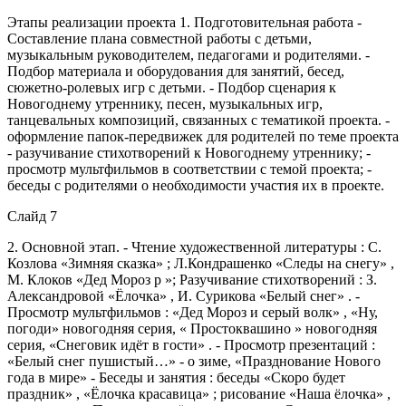
Этапы реализации проекта 1. Подготовительная работа -
Составление плана совместной работы с детьми,
музыкальным руководителем, педагогами и родителями. -
Подбор материала и оборудования для занятий, бесед,
сюжетно-ролевых игр с детьми. - Подбор сценария к
Новогоднему утреннику, песен, музыкальных игр,
танцевальных композиций, связанных с тематикой проекта. -
оформление папок-передвижек для родителей по теме проекта
- разучивание стихотворений к Новогоднему утреннику; -
просмотр мультфильмов в соответствии с темой проекта; -
беседы с родителями о необходимости участия их в проекте.
Слайд 7
2. Основной этап. - Чтение художественной литературы : С.
Козлова «Зимняя сказка» ; Л.Кондрашенко «Следы на снегу» ,
М. Клоков «Дед Мороз р »; Разучивание стихотворений : З.
Александровой «Ёлочка» , И. Сурикова «Белый снег» . -
Просмотр мультфильмов : «Дед Мороз и серый волк» , «Ну,
погоди» новогодняя серия, « Простоквашино » новогодняя
серия, «Снеговик идёт в гости» . - Просмотр презентаций :
«Белый снег пушистый…» - о зиме, «Празднование Нового
года в мире» - Беседы и занятия : беседы «Скоро будет
праздник» , «Ёлочка красавица» ; рисование «Наша ёлочка» ,