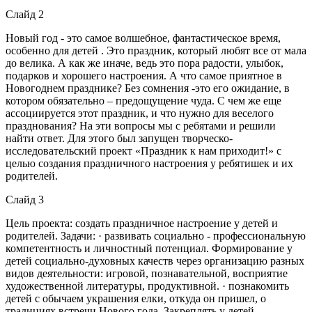
Слайд 2
Новый год - это самое волшебное, фантастическое время,
особенно для детей . Это праздник, который любят все от мала
до велика. А как же иначе, ведь это пора радости, улыбок,
подарков и хорошего настроения. А что самое приятное в
Новогоднем празднике? Без сомнения -это его ожидание, в
котором обязательно – предощущение чуда. С чем же еще
ассоциируется этот праздник, и что нужно для веселого
празднования? На эти вопросы мы с ребятами и решили
найти ответ. Для этого был запущен творческо-
исследовательский проект «Праздник к нам приходит!» с
целью создания праздничного настроения у ребятишек и их
родителей.
Слайд 3
Цель проекта: создать праздничное настроение у детей и
родителей. Задачи: · развивать социально - профессиональную
компетентность и личностный потенциал. Формирование у
детей социально-духовных качеств через организацию разных
видов деятельности: игровой, познавательной, восприятие
художественной литературы, продуктивной. · познакомить
детей с обычаем украшения елки, откуда он пришел, о
традициях встречи Нового года. Закреплять у детей