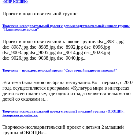
«МИР КОШЕК»
Проект в подготовительной группе...
Творческо-исследовательский проект с детьми подготовительной к школе группы
"Наши верные друзья"
Проект в подготовительной к школе группе. dsc_8981.jpg
dsc_8987.jpg dsc_8985.jpg dsc_8992.jpg dsc_8996.jpg
dsc_9003.jpg dsc_9005.jpg dsc_9014.jpg dsc_9023.jpg
dsc_9026.jpg dsc_9038.jpg dsc_9040.jpg...
Творческо – исследовательский проект "Свет вечной мудрости народной"
Эта тема была мною выбрана неслучайно.Во – первых, с 2007
года осуществляется программа «Культура мира в интересах
детей всей планеты», где одной из задач является знакомство
детей со сказками н...
Творческо-исследовательский проект с детьми 2 младшей группы «ОВОЩИ».
Авторская разработка.
Творческо-исследовательский проект с детьми 2 младшей
группы «ОВОЩИ»...