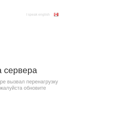
I speak english
а сервера
ре вызвал перенагрузку
ожалуйста обновите