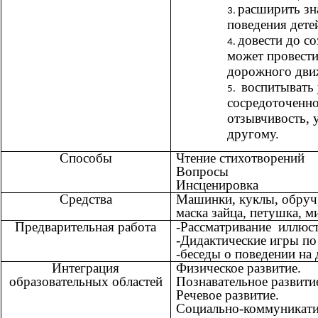
расширить зн
поведения детей
довести до со
может провест
дорожного дви
воспитывать 
сосредоточенно
отзывчивость, 
другому.
Способы
Чтение стихотворений
Вопросы
Инсценировка
Средства
Машинки, куклы, обруч,
маска зайца, петушка, м
Предварительная работа
-Рассматривание иллюст
-Дидактические игры п
-беседы о поведении на
Интеграция
Физическое развитие.
образовательных областей
Познавательное развити
Речевое развитие.
Социально-коммуникати