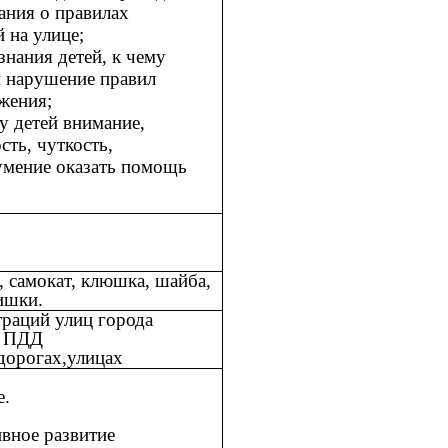
ания о правилах
 на улице;
знания детей, к чему
и нарушение правил
жения;
у детей внимание,
сть, чуткость,
умение оказать помощь
 самокат, клюшка, шайба,
ишки.
раций улиц города
о ПДД
 дорогах,улицах
е.
вное развитие