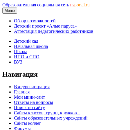
Образовательная социальная сеть
ns
portal.ru
Меню
Обзор возможностей
Детский проект «Алые паруса»
Аттестация педагогических работников
Детский сад
Начальная школа
Школа
НПО и СПО
ВУЗ
Навигация
Вход/регистрация
Главная
Мой мини-сайт
Ответы на вопросы
Поиск по сайту
Сайты классов, групп, кружков...
Сайты образовательных учреждений
Сайты коллег
Форумы