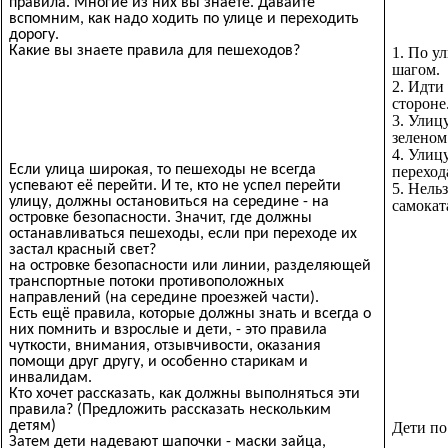
правила. Многие из них вы знаете. Давайте
вспомним, как надо ходить по улице и переходить
дорогу.
Какие вы знаете правила для пешеходов?
1. По у
шагом.
2. Идти
стороне
3. Улиц
зеленом
4. Улиц
Если улица широкая, то пешеходы не всегда
переход
успевают её перейти. И те, кто не успел перейти
5. Нельз
улицу, должны остановиться на середине - на
самокат
островке безопасности. Значит, где должны
останавливаться пешеходы, если при переходе их
застал красный свет?
на островке безопасности или линии, разделяющей
транспортные потоки противоположных
направлений (на середине проезжей части).
Есть ещё правила, которые должны знать и всегда о
них помнить и взрослые и дети, - это правила
чуткости, внимания, отзывчивости, оказания
помощи друг другу, и особенно старикам и
инвалидам.
Кто хочет рассказать, как должны выполняться эти
правила? (Предложить рассказать нескольким
детям)
Дети по
Затем дети надевают шапочки - маски зайца,