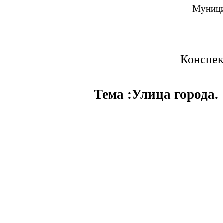
Муници
Конспек
Тема :Улица города.