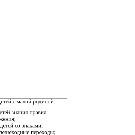
етей с малой родиной.
етей знания правил
жения;
детей со знаками,
пешеходные переходы;