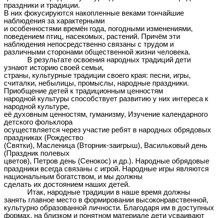
праздники и традиции.
В них фокусируются накопленные веками тончайшие
наблюдения за характерными
и особенностями времён года, погодными изменениями,
поведением птиц, насекомых, растений. Причём эти
наблюдения непосредственно связаны с трудом и
различными сторонами общественной жизни человека.
В результате освоения народных традиций дети
узнают историю своей семьи,
страны, культурные традиции своего края: песни, игры,
считалки, небылицы, промыслы, народные праздники.
Приобщение детей к традиционным ценностям
народной культуры способствует развитию у них интереса к
народной культуре,
её духовным ценностям, гуманизму, Изучение календарного
детского фольклора
осуществляется через участие ребят в народных обрядовых
праздниках (Рождество
(Святки), Масленица (Вторник-заигрыш), Васильковый день
(Праздник полевых
цветов), Петров день (Сенокос) и др.). Народные обрядовые
праздники всегда связаны с игрой. Народные игры являются
национальным богатством, и мы должны
сделать их достоянием наших детей.
Итак, народные традиции в наше время должны
занять главное место в формировании высоконравственной,
культурно образованной личности. Благодаря им в доступных
формах, на близком и понятном материале дети усваивают