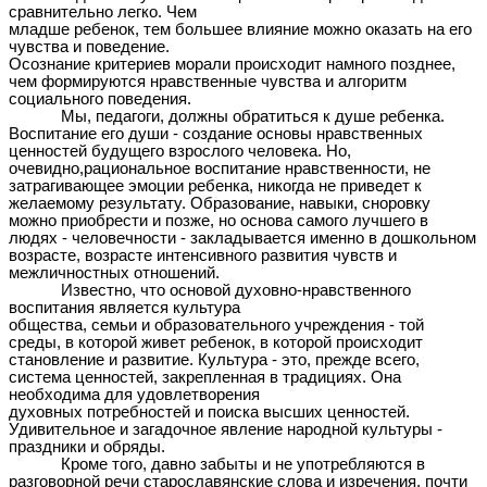
сравнительно легко. Чем
младше ребенок, тем большее влияние можно оказать на его
чувства и поведение.
Осознание критериев морали происходит намного позднее,
чем формируются нравственные чувства и алгоритм
социального поведения.
Мы, педагоги, должны обратиться к душе ребенка.
Воспитание его души - создание основы нравственных
ценностей будущего взрослого человека. Но,
очевидно,рациональное воспитание нравственности, не
затрагивающее эмоции ребенка, никогда не приведет к
желаемому результату. Образование, навыки, сноровку
можно приобрести и позже, но основа самого лучшего в
людях - человечности - закладывается именно в дошкольном
возрасте, возрасте интенсивного развития чувств и
межличностных отношений.
Известно, что основой духовно-нравственного
воспитания является культура
общества, семьи и образовательного учреждения - той
среды, в которой живет ребенок, в которой происходит
становление и развитие. Культура - это, прежде всего,
система ценностей, закрепленная в традициях. Она
необходима для удовлетворения
духовных потребностей и поиска высших ценностей.
Удивительное и загадочное явление народной культуры -
праздники и обряды.
Кроме того, давно забыты и не употребляются в
разговорной речи старославянские слова и изречения, почти