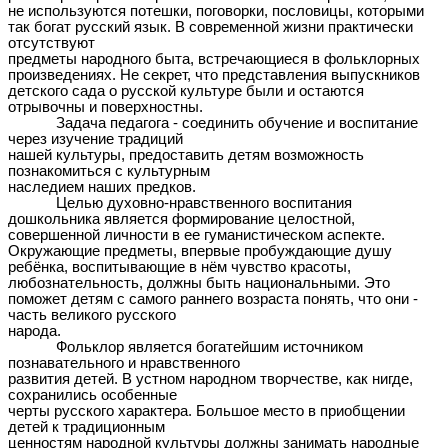
не используются потешки, поговорки, пословицы, которыми
так богат русский язык. В современной жизни практически
отсутствуют
предметы народного быта, встречающиеся в фольклорных
произведениях. Не секрет, что представления выпускников
детского сада о русской культуре были и остаются
отрывочны и поверхностны.
Задача педагога - соединить обучение и воспитание
через изучение традиций
нашей культуры, предоставить детям возможность
познакомиться с культурным
наследием наших предков.
Целью духовно-нравственного воспитания
дошкольника является формирование целостной,
совершенной личности в ее гуманистическом аспекте.
Окружающие предметы, впервые пробуждающие душу
ребёнка, воспитывающие в нём чувство красоты,
любознательность, должны быть национальными. Это
поможет детям с самого раннего возраста понять, что они -
часть великого русского
народа.
Фольклор является богатейшим источником
познавательного и нравственного
развития детей. В устном народном творчестве, как нигде,
сохранились особенные
черты русского характера. Большое место в приобщении
детей к традиционным
ценностям народной культуры должны занимать народные