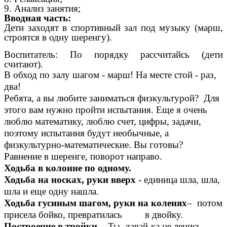
9. Анализ занятия;
Вводная часть:
Дети заходят в спортивный зал под музыку (марш,
строятся в одну шеренгу).
Воспитатель: По порядку рассчитайсь (дети
считают).
В обход по залу шагом - марш! На месте стой - раз,
два!
Ребята, а вы любите заниматься физкультурой? Для
этого вам нужно пройти испытания. Еще я очень
люблю математику, люблю счет, цифры, задачи,
поэтому испытания будут необычные, а
физкультурно-математические. Вы готовы?
Равнение в шеренге, поворот направо.
Ходьба в колонне по одному.
Ходьба на носках, руки вверх
- единица шла, шла,
шла и еще одну нашла.
Ходьба гусиным шагом, руки на коленях
– потом
присела бойко, превратилась в двойку.
Построение в тройки -
Ты, давай-ка не ленись,