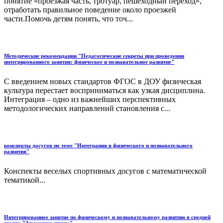
понятие «проезжая часть, тротуар, пешеходный переход»,
отработать правильное поведение около проезжей
части.Помочь детям понять, что точ...
Методические рекомендации "Педагогические секреты при проведении
интегрированного занятия: физическое и познавательное развитие"
С введением новых стандартов ФГОС в ДОУ физическая
культура перестает восприниматься как узкая дисциплина.
Интеграция – одно из важнейших перспективных
методологических направлений становления с...
конспекты досугов по теме "Интеграция в физического и познавательного
развития"
Конспекты веселых спортивных досугов с математической
тематикой...
Интегрированное занятие по физическому и познавательному развитию в средней