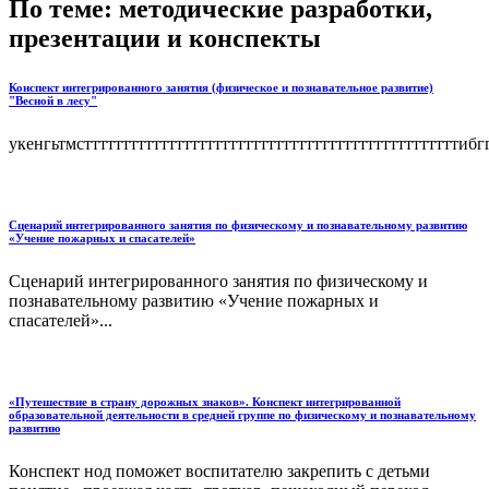
По теме: методические разработки,
презентации и конспекты
Конспект интегрированного занятия (физическое и познавательное развитие)
"Весной в лесу"
укенгьтмсттттттттттттттттттттттттттттттттттттттттттттттттти
Сценарий интегрированного занятия по физическому и познавательному развитию
«Учение пожарных и спасателей»
Сценарий интегрированного занятия по физическому и
познавательному развитию «Учение пожарных и
спасателей»...
«Путешествие в страну дорожных знаков». Конспект интегрированной
образовательной деятельности в средней группе по физическому и познавательному
развитию
Конспект нод поможет воспитателю закрепить с детьми