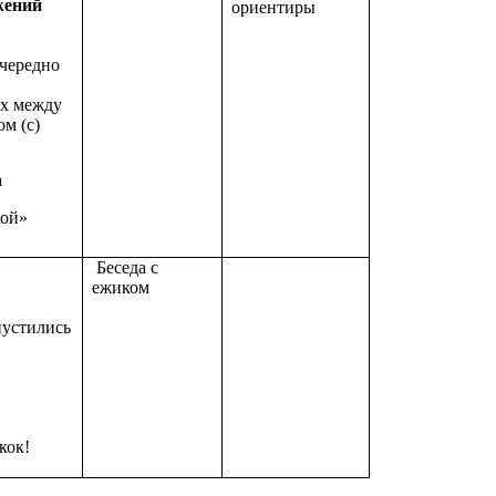
жений
ориентиры
очередно
ах между
ом (с)
а
кой»
Беседа с
ежиком
пустились
кок!