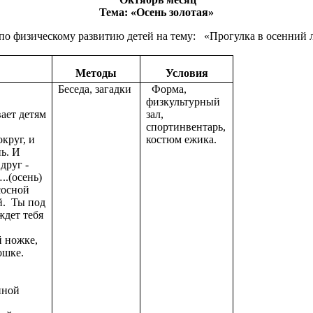
Тема: «Осень золотая»
о физическому развитию детей на тему: «Прогулка в осенний ле
Методы
Условия
Беседа, загадки
Форма,
физкультурный
ает детям
зал,
спортинвентарь,
округ, и
костюм ежика.
нь. И
друг -
..(осень)
сосной
й. Ты под
ждет тебя
й ножке,
ошке.
иной