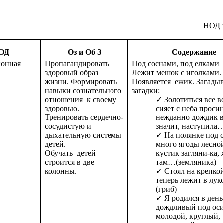
НОД п
ОД
Оз и Об З
Содержание
онная
Пропагандировать
Под соснами, под елками
здоровый образ
Лежит мешок с иголками.
жизни. Формировать
Появляется ежик. Загадыв
навыки сознательного
загадки:
отношения к своему
Золотиться все в
здоровью.
сияет с неба проси
Тренировать сердечно-
нежданно дождик в
сосудистую и
значит, наступила…
дыхательную системы
На полянке под 
детей.
много ягоды лесно
Обучать детей
кустик загляни-ка, 
строится в две
там…(земляника)
колонны.
Стоял на крепко
теперь лежит в лук
(гриб)
Я родился в день
дождливый под ос
молодой, круглый,