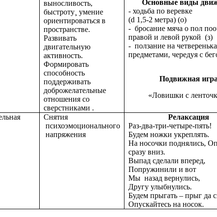
Основные виды дви
выносливость,
- ходьба по веревке
быстроту¸ умение
(d 1,5-2 метра) (о)
ориентироваться в
- бросание мяча о пол по
пространстве.
правой и левой рукой (з)
Развивать
- ползание на четвереньк
двигательную
предметами, чередуя с бег
активность.
Формировать
способность
Подвижная игр
поддерживать
доброжелательные
«Ловишки с ленточ
отношения со
сверстниками .
ельная
Снятия
Релаксация
психоэмоционального
Раз-два-три-четыре-пять!
напряжения
Будем ножки укреплять.
На носочки поднялись, О
сразу вниз.
Выпад сделали вперед,
Попружинили и вот
Мы назад вернулись,
Другу улыбнулись.
Будем прыгать – прыг да с
Опускайтесь на носок.