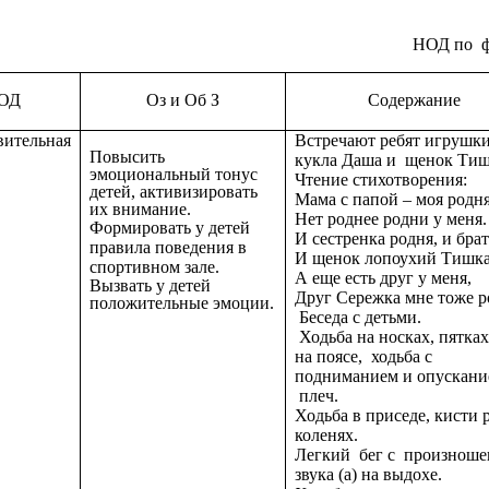
НОД по фи
ОД
Оз и Об З
Содержание
вительная
Встречают ребят игрушки
Повысить
кукла Даша и щенок Ти
эмоциональный тонус
Чтение стихотворения:
детей, активизировать
Мама с папой – моя родня
их внимание.
Нет роднее родни у меня.
Формировать у детей
И сестренка родня, и бра
правила поведения в
И щенок лопоухий Тишка
спортивном зале.
А еще есть друг у меня,
Вызвать у детей
Друг Сережка мне тоже р
положительные эмоции.
Беседа с детьми.
Ходьба на носках, пятка
на поясе, ходьба с
подниманием и опускани
плеч.
Ходьба в приседе, кисти 
коленях.
Легкий бег с произнош
звука (а) на выдохе.