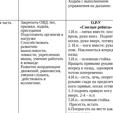
Ходьба с выполнением
упражнения на дыхание.
Закрепить ОВД: бег,
 часть
О.Р.У
прыжки, ходьба,
«Смелые ребята»
приседания
1.И.п. - пятки вместе, но
Подготовить организм к
врозь, руки вниз. Поднят
нагрузке
носки, руки вверх, потя
Способствовать
2. И.п. - ноги вместе, рук
развитию
пояс. Наклониться вперед
выносливости,
назад
ловкости, укреплению
мышц, умению работать
3.И.п. - основная стойка.
в команде.
Вращать прямыми рукам
Развитие координации
вперед и назад, одновре
движений, равновесия,
потом попеременно
умения слушать,
4.И.п.- сесть, лечь, опере
действовать в
руками сзади на предплеч
коллективе.
ноги прямые, носки оття
1-3 поднять прямую ногу
вверх. 2-4 – и.п
5.И.п.- основная стойка.
Присесть, встать
6.Попрыгать на месте как