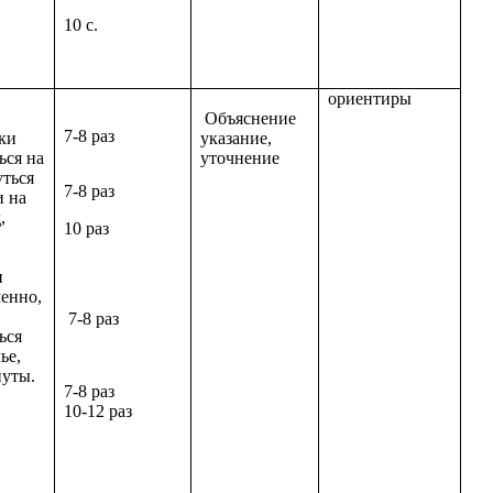
10 с.
ориентиры
Объяснение
7-8 раз
ски
указание,
ься на
уточнение
нуться
7-8 раз
и на
,
10 раз
и
менно,
7-8 раз
ться
ье,
нуты.
7-8 раз
10-12 раз