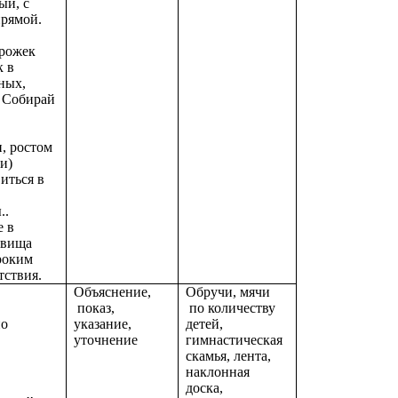
ый, с
прямой.
орожек
к в
ных,
 Собирай
, ростом
и)
иться в
..
е в
овища
роким
тствия.
Объяснение,
Обручи, мячи
показ,
по количеству
но
указание,
детей,
уточнение
гимнастическая
скамья, лента,
наклонная
доска,