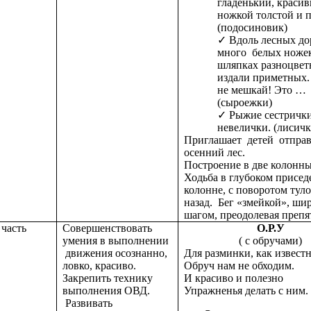
гладенький, красив
ножкой толстой и 
(подосиновик)
Вдоль лесных д
много белых ноже
шляпках разноцвет
издали приметных.
не мешкай! Это …
(сыроежки)
Рыжие сестрички
невелички. (лисичк
Приглашает детей отправ
осенний лес.
Построение в две колонны
Ходьба в глубоком присед
колонне, с поворотом тул
назад. Бег «змейкой», ши
шагом, преодолевая препя
часть
Совершенствовать
О.Р.У
умения в выполнении
( с обручами)
движения осознанно,
Для разминки, как извест
ловко, красиво.
Обруч нам не обходим.
Закрепить технику
И красиво и полезно
выполнения ОВД.
Упражненья делать с ним.
Развивать