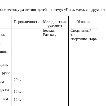
зическому развитию детей на тему: «Папа, мама, я – дружная с
Периодичность
Методические
Условия
указания
 –
Беседа,
Спортивный
шка.
Рассказ,
зал,
спортинвентарь
.
тишка,
.
одня.
х руки
20 с.
ем
рук на
15 с.
ением
15 с.