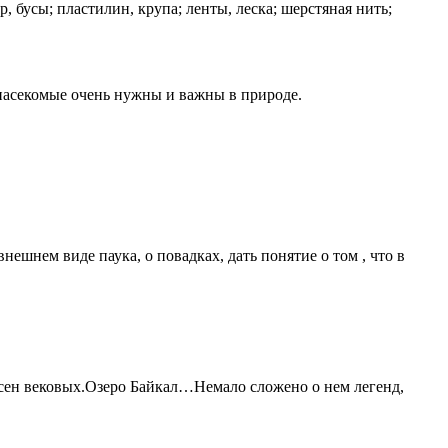
усы; пластилин, крупа; ленты, леска; шерстяная нить;
е насекомые очень нужны и важны в природе.
ешнем виде паука, о повадках, дать понятие о том , что в
сосен вековых.Озеро Байкал…Немало сложено о нем легенд,