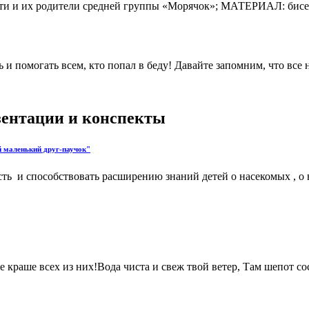
 и их родители средней группы «Морячок»; МАТЕРИАЛ: бисер, б
ь и помогать всем, кто попал в беду! Давайте запомним, что вс
езентации и конспекты
й маленький друг-паучок"
ь и способствовать расширению знаний детей о насекомых , о вн
же краше всех из них!Вода чиста и свеж твой ветер, Там шепот 