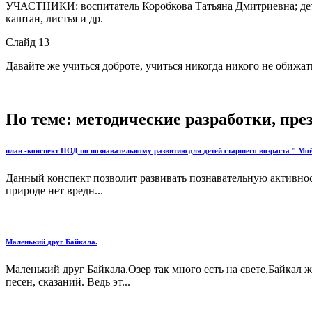
УЧАСТНИКИ: воспитатель Коробкова Татьяна Дмитриевна; дети
каштан, листья и др.
Слайд 13
Давайте же учиться доброте, учиться никогда никого не обижат
По теме: методические разработки, пр
план -конспект НОД по познавательному развитию для детей старшего возраста " Мо
Данный конспект позволит развивать познавательную активност
природе нет вредн...
Маленький друг Байкала.
Маленький друг Байкала.Озер так много есть на свете,Байкал 
песен, сказаний. Ведь эт...