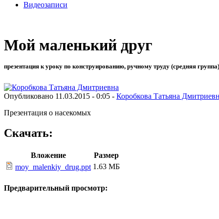
Видеозаписи
Мой маленький друг
презентация к уроку по конструированию, ручному труду (средняя группа)
Опубликовано 11.03.2015 - 0:05 -
Коробкова Татьяна Дмитриев
Презентация о насекомых
Скачать:
Вложение
Размер
1.63 МБ
moy_malenkiy_drug.ppt
Предварительный просмотр: