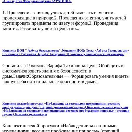
«Снег идёт»и Физкультминутка«БУРАТИНО»
1. Проведения занятия, учить детей замечать изменения
происходящие в природе.2. Проведения занятия, учить детей
группировать предметы по цвету и форме.3. Проведения
занятия, Развивать у детей целостно...
Конспект НОД " Азбука безопасности" .Конспект НОД: Тема «Азбука безопасности»
Составила : Рахимова Зарифа Тахировна. К конспекту прилагается презентация.
Составила : Рахимова Зарифа Тахировна.Цель: Обобщить и
систематизировать знания о безопасности в
доме.Задачи:Образовательные:— Формировать умения видеть
вокруг себя потенциальные опасности в доме...
Конспект целевой прогулки «Наблюдение за сезонными изменениями: весеннее
пробуждение природы» (старший дошкольный возраст) Конспект целевой прогулки
«Наблюдение за сезонными изменениями: весеннее пробуждение природы» (старшая
группа) Конспект целевой про
Конспект целевой прогулки «Наблюдение за сезонными
изменениями: весеннее пробуждение природы» (старший