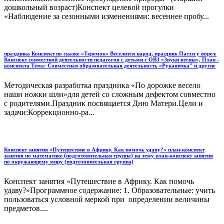
дошкольный возраст)Конспект целевой прогулки
«Наблюдение за сезонными изменениями: весеннее пробу...
праздника Конспект по сказке «Теремок» Веселится народ, праздник Пасхи у ворот.
Конспект совместной деятельности педагогов с детьми с ОВЗ «Звуки весны», План -
конспекта Тема: Совместная образовательная деятельность «Рукавичка" и другие
Методическая разработка праздника «По дорожке весело
наши ножки шли»для детей со сложным дефектом совместно
с родителями.Праздник посвящается Дню Матери.Цели и
задачи:Коррекционно-ра...
Конспект занятия «Путешествие в Африку. Как помочь удаву?» план-конспект
занятия по математике (подготовительная группа) на тему план-конспект занятия
по окружающему миру (подготовительная группа)
Конспект занятия «Путешествие в Африку. Как помочь
удаву?»Программное содержание: 1. Образовательные: учить
пользоваться условной меркой при определении величины
предметов....