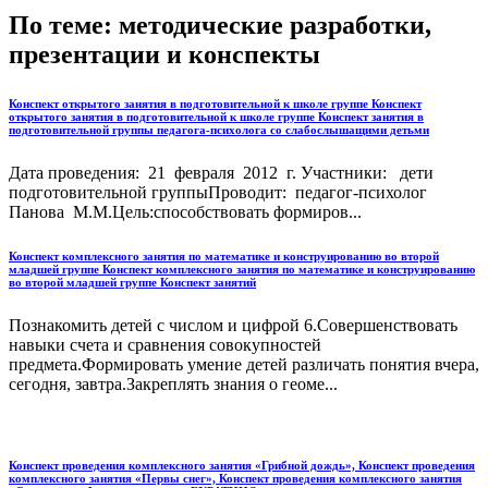
По теме: методические разработки,
презентации и конспекты
Конспект открытого занятия в подготовительной к школе группе Конспект
открытого занятия в подготовительной к школе группе Конспект занятия в
подготовительной группы педагога-психолога со слабослышащими детьми
Дата проведения: 21 февраля 2012 г. Участники: дети
подготовительной группыПроводит: педагог-психолог
Панова М.М.Цель:способствовать формиров...
Конспект комплексного занятия по математике и конструированию во второй
младшей группе Конспект комплексного занятия по математике и конструированию
во второй младшей группе Конспект занятий
Познакомить детей с числом и цифрой 6.Совершенствовать
навыки счета и сравнения совокупностей
предмета.Формировать умение детей различать понятия вчера,
сегодня, завтра.Закреплять знания о геоме...
Конспект проведения комплексного занятия «Грибной дождь», Конспект проведения
комплексного занятия «Первы снег», Конспект проведения комплексного занятия