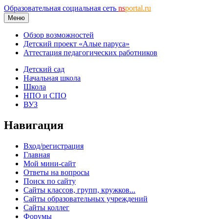
Образовательная социальная сеть
ns
portal.ru
Меню
Обзор возможностей
Детский проект «Алые паруса»
Аттестация педагогических работников
Детский сад
Начальная школа
Школа
НПО и СПО
ВУЗ
Навигация
Вход/регистрация
Главная
Мой мини-сайт
Ответы на вопросы
Поиск по сайту
Сайты классов, групп, кружков...
Сайты образовательных учреждений
Сайты коллег
Форумы