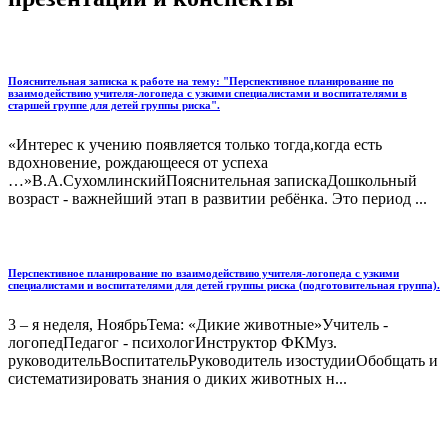
Пояснительная записка к работе на тему: "Перспективное планирование по
взаимодействию учителя-логопеда с узкими специалистами и воспитателями в
старшей группе для детей группы риска".
«Интерес к учению появляется только тогда,когда есть
вдохновение, рождающееся от успеха
…»В.А.СухомлинскийПояснительная запискаДошкольный
возраст - важнейший этап в развитии ребёнка. Это период ...
Перспективное планирование по взаимодействию учителя-логопеда с узкими
специалистами и воспитателями для детей группы риска (подготовительная группа).
3 – я неделя, НоябрьТема: «Дикие животные»Учитель -
логопедПедагог - психологИнструктор ФКМуз.
руководительВоспитательРуководитель изостудииОбобщать и
систематизировать знания о диких животных н...