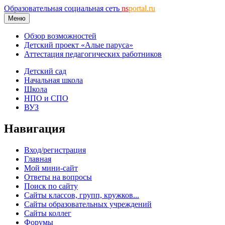
Образовательная социальная сеть
ns
portal.ru
Меню
Обзор возможностей
Детский проект «Алые паруса»
Аттестация педагогических работников
Детский сад
Начальная школа
Школа
НПО и СПО
ВУЗ
Навигация
Вход/регистрация
Главная
Мой мини-сайт
Ответы на вопросы
Поиск по сайту
Сайты классов, групп, кружков...
Сайты образовательных учреждений
Сайты коллег
Форумы