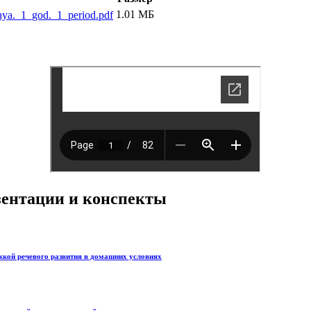
1.01 МБ
vnya._1_god._1_period.pdf
езентации и конспекты
ржкой речевого развития в домашних условиях