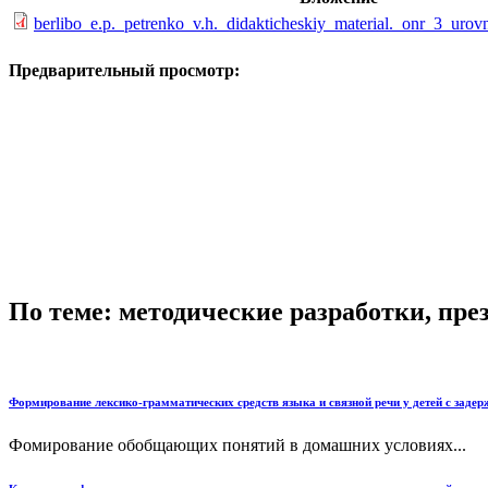
berlibo_e.p._petrenko_v.h._didakticheskiy_material._onr_3_uro
Предварительный просмотр:
По теме: методические разработки, пр
Формирование лексико-грамматических средств языка и связной речи у детей с заде
Фомирование обобщающих понятий в домашних условиях...