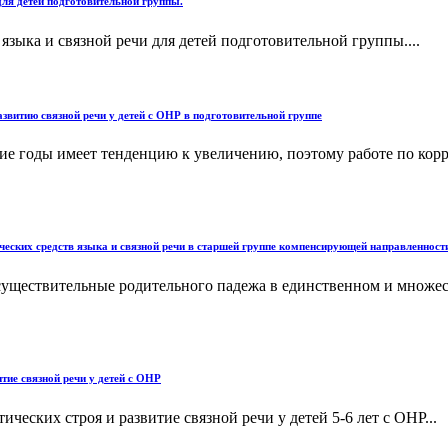
для детей подготовительной группы.
зыка и связной речи для детей подготовительной группы....
звитию связной речи у детей с ОНР в подготовительной группе
ие годы имеет тенденцию к увеличению, поэтому работе по кор
ских средств языка и связной речи в старшей группе компенсирующей направленности
 существительные родительного падежа в единственном и множес
ие связной речи у детей с ОНР
еских строя и развитие связной речи у детей 5-6 лет с ОНР...