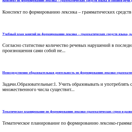
Конспект по формированию лексика – грамматических средств языка и связной речи 
Конспект по формированию лексика – грамматических средств я
Учебный план занятий по формированию лексико – грамматических средств языка, ра
Согласно статистике количество речевых нарушений в последн
произношения сами собой не...
Непосредственно образовательная деятельность по формированию лексико-грамматиче
Задачи.Образовательные:1. Учить образовывать и употреблять
множественного числа существит...
Тематическое планирование по формированию лексико-грамматических строя и развит
Тематическое планирование по формированию лексико-грамматич