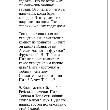
сделать. Это молоток – им
ты сожжешь забивать
гвозди. Это пальто – его ты
наденешь, когда будет
холодно. Это туфли – их
надевают на ноги. Это
тапочки – в них ходят дома.
Топ приготовил для нас
угощение. Он приготовил
компот из гранатов. Значит
он какой? Гранатовый
А если компот из фруктов?
Фруктовый. Но Тобик и
Пит не любят компот. А
какое угощение им нужно
дать? Питу - косточку, а
Тобику - сметану.
Скажите чем угостит Топ
Пита? А чем Тобика?
9. Знакомство с буквой Т.
Ребята а в именах Пита,
Тобика и Топа есть общий
звук? Какой? Звук Т. Давате
наших гостей познакомим с
этой буквой.