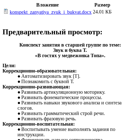
Вложение
Размер
24.01 КБ
konspekt_zanyatiya_zvuk_i_bukvat.docx
Предварительный просмотр:
Конспект занятия в старшей группе по теме:
Звук и буква Т.
«В гостях у медвежонка Топа».
Цели:
Коррекционно-образовательная:
Автоматизировать звук [Т].
Познакомить с буквой Т.
Коррекционно-развивающая:
Развивать артикуляционную моторику.
Развивать фонематические процессы.
Развивать навыки звукового анализа и синтеза
слогов.
Развивать грамматический строй речи.
Развивать фразовую речь.
Коррекционно-воспитательная:
Воспитывать умение выполнять задания по
инструкции.
Формировать навыки сотрудничества,