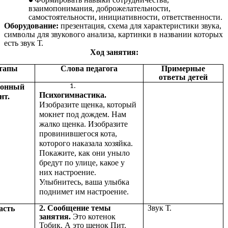
взаимопонимания, доброжелательности,
самостоятельности, инициативности, ответственности.
Оборудование:
презентация, схема для характеристики звука,
символы для звукового анализа, картинки в названии которых
есть звук Т.
Ход занятия:
тапы
Слова педагога
Примерные
ответы детей
ионный
Психогимнастика.
нт.
Изобразите щенка, который
мокнет под дождем. Нам
жалко щенка. Изобразите
провинившегося кота,
которого наказала хозяйка.
Покажите, как они уныло
бредут по улице, какое у
них настроение.
Улыбнитесь, ваша улыбка
поднимет им настроение.
2. Сообщение темы
Звук Т.
асть
занятия.
Это котенок
Тобик. А это щенок Пит.