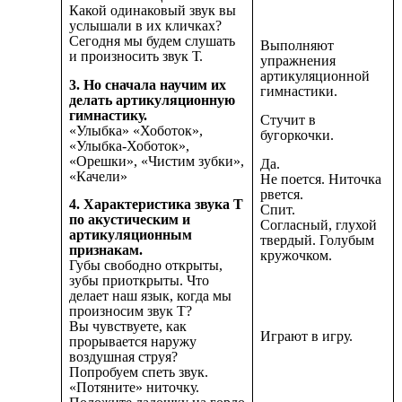
Какой одинаковый звук вы
услышали в их кличках?
Сегодня мы будем слушать
Выполняют
и произносить звук Т.
упражнения
артикуляционной
3.
Но сначала научим их
гимнастики.
делать артикуляционную
гимнастику.
Стучит в
«Улыбка» «Хоботок»,
бугоркочки.
«Улыбка-Хоботок»,
«Орешки», «Чистим зубки»,
Да.
«Качели»
Не поется. Ниточка
рвется.
4. Характеристика звука Т
Спит.
по акустическим и
Согласный, глухой
артикуляционным
твердый. Голубым
признакам.
кружочком.
Губы свободно открыты,
зубы приоткрыты. Что
делает наш язык, когда мы
произносим звук Т?
Вы чувствуете, как
Играют в игру.
прорывается наружу
воздушная струя?
Попробуем спеть звук.
«Потяните» ниточку.