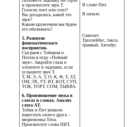
Положите ладошку на горло
В слове Пит.
и произнесите звук Т.
Голосок поет или спит?
В начале.
Вы догадались, какой это
звук?
Каким кружочком мы будем
его обозначать?
Самолет.
5. Развитие
Троллейбус, такси,
фонематического
трамвай. Автобус
восприятия.
Сыграем с Тобиком и
Питом в игру «Поймай
звук». Закройте глаза и
хлопните в ладошки, если
услышите звук Т.
Т, М, Э, А, Т, О, К, Ф, Т, АТ,
ОМ, ЭХ, УТ, ИТ, КОТ, СУП,
ТОК, ТОРТ, СОМ, ТЫКВА.
6. Произношение звука в
слогах и словах. Анализ
слога АТ.
Тобик и Пит решили
навестить своего друга –
медвежонка Топа.
Произнесите слова ПИТ,