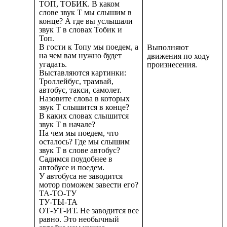
ТОП, ТОБИК. В каком
слове звук Т мы слышим в
конце? А где вы услышали
звук Т в словах Тобик и
Топ.
В гости к Топу мы поедем, а
Выполняют
на чем вам нужно будет
движения по ходу
угадать.
произнесения.
Выставляются картинки:
Троллейбус, трамвай,
автобус, такси, самолет.
Назовите слова в которых
звук Т слышится в конце?
В каких словах слышится
звук Т в начале?
На чем мы поедем, что
осталось? Где мы слышим
звук Т в слове автобус?
Садимся поудобнее в
автобусе и поедем.
У автобуса не заводится
мотор поможем завести его?
ТА-ТО-ТУ
ТУ-ТЫ-ТА
ОТ-УТ-ИТ. Не заводится все
равно. Это необычный