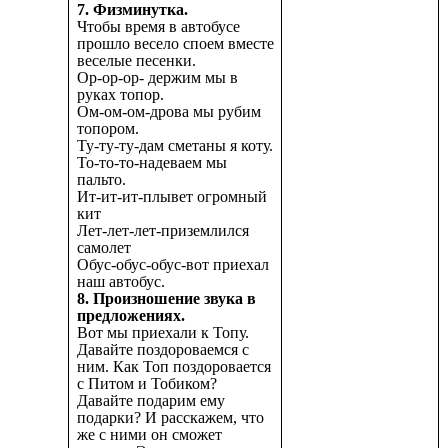
7. Физминутка.
Чтобы время в автобусе
прошло весело споем вместе
веселые песенки.
Ор-ор-ор- держим мы в
руках топор.
Ом-ом-ом-дрова мы рубим
топором.
Ту-ту-ту-дам сметаны я коту.
То-то-то-надеваем мы
пальто.
Ит-ит-ит-плывет огромный
кит
Лет-лет-лет-приземлился
самолет
Обус-обус-обус-вот приехал
наш автобус.
8. Произношение звука в
предложениях.
Вот мы приехали к Топу.
Давайте поздороваемся с
ним. Как Топ поздоровается
с Питом и Тобиком?
Давайте подарим ему
подарки? И расскажем, что
же с ними он сможет