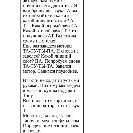
автобус нам нужно
починить его двигатель. Я
вам брошу два звука. А вы
их поймайте и скажите
какой получится слог? А…
Т… Какой первый звук? А.
Какой второй звук? Т. Что
получилось АТ. Выложим
схему на столах.
Еще раз заведем моторы.
ТА-ТУ-ТЫ-ПА. И снова не
завелся? Какой лишний
слог? ПА. Попробуем снова
ТА-ТУ-ТЫ-ТА. Завелся
мотор. Садимся поудобнее.
В гости не ходят с пустыми
руками. Поэтому мы заедем
в магазин купим подарки
Топу.
Выставляются картинки, в
названии которых есть звук
Т.
Молоток, пальто, туфли,
тапочки, мед, конфеты, сом.
Определение позиции звука
в словах.