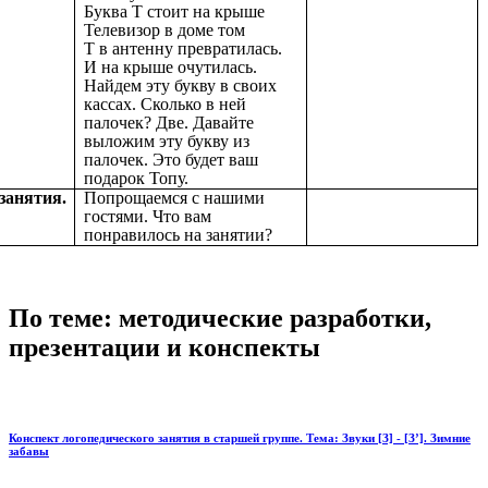
Буква Т стоит на крыше
Телевизор в доме том
Т в антенну превратилась.
И на крыше очутилась.
Найдем эту букву в своих
кассах. Сколько в ней
палочек? Две. Давайте
выложим эту букву из
палочек. Это будет ваш
подарок Топу.
занятия.
Попрощаемся с нашими
гостями. Что вам
понравилось на занятии?
По теме: методические разработки,
презентации и конспекты
Конспект логопедического занятия в старшей группе. Тема: Звуки [З] - [З’]. Зимние
забавы