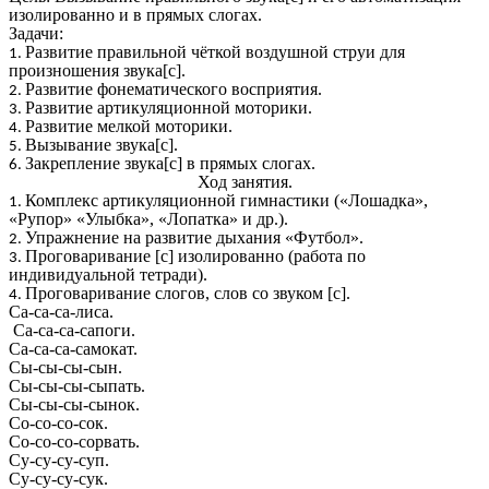
изолированно и в прямых слогах.
Задачи:
Развитие правильной чёткой воздушной струи для
произношения звука[с].
Развитие фонематического восприятия.
Развитие артикуляционной моторики.
Развитие мелкой моторики.
Вызывание звука[с].
Закрепление звука[с] в прямых слогах.
Ход занятия.
Комплекс артикуляционной гимнастики («Лошадка»,
«Рупор» «Улыбка», «Лопатка» и др.).
Упражнение на развитие дыхания «Футбол».
Проговаривание [с] изолированно (работа по
индивидуальной тетради).
Проговаривание слогов, слов со звуком [с].
Са-са-са-лиса.
Са-са-са-сапоги.
Са-са-са-самокат.
Сы-сы-сы-сын.
Сы-сы-сы-сыпать.
Сы-сы-сы-сынок.
Со-со-со-сок.
Со-со-со-сорвать.
Су-су-су-суп.
Су-су-су-сук.