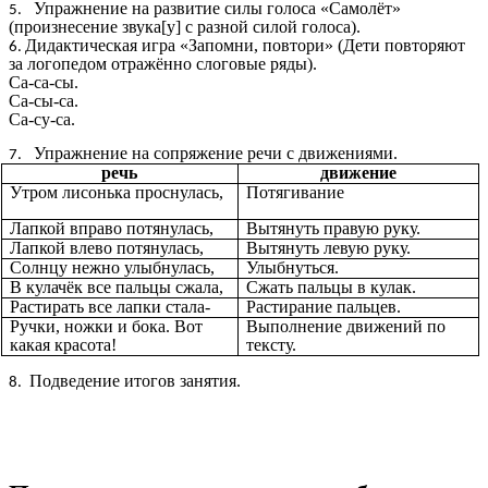
Упражнение на развитие силы голоса «Самолёт»
(произнесение звука[у] с разной силой голоса).
Дидактическая игра «Запомни, повтори» (Дети повторяют
за логопедом отражённо слоговые ряды).
Са-са-сы.
Са-сы-са.
Са-су-са.
Упражнение на сопряжение речи с движениями.
речь
движение
Утром лисонька проснулась,
Потягивание
Лапкой вправо потянулась,
Вытянуть правую руку.
Лапкой влево потянулась,
Вытянуть левую руку.
Солнцу нежно улыбнулась,
Улыбнуться.
В кулачёк все пальцы сжала,
Сжать пальцы в кулак.
Растирать все лапки стала-
Растирание пальцев.
Ручки, ножки и бока. Вот
Выполнение движений по
какая красота!
тексту.
Подведение итогов занятия.