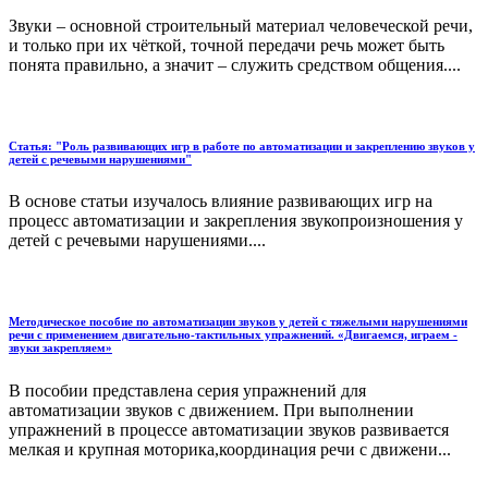
Звуки – основной строительный материал человеческой речи,
и только при их чёткой, точной передачи речь может быть
понята правильно, а значит – служить средством общения....
Статья: "Роль развивающих игр в работе по автоматизации и закреплению звуков у
детей с речевыми нарушениями"
В основе статьи изучалось влияние развивающих игр на
процесс автоматизации и закрепления звукопроизношения у
детей с речевыми нарушениями....
Методическое пособие по автоматизации звуков у детей с тяжелыми нарушениями
речи с применением двигательно-тактильных упражнений. «Двигаемся, играем -
звуки закрепляем»
В пособии представлена серия упражнений для
автоматизации звуков с движением. При выполнении
упражнений в процессе автоматизации звуков развивается
мелкая и крупная моторика,координация речи с движени...