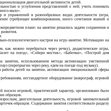
ационализация двигательной активности детей.
ельностью и углубления представлений о ней; учить понимать
много-мало».
р и упражнений в разнообразных видах деятельности (игра,
нение (требующее комбинирования, иного сочетания знаний и
межпредметном плане: на занятии решались задачи сохранения и
 развития.
м.
льно-психологического настроя на игру-занятие. Мотивацию на
м, как можно перебраться через речку), дидактические игры,
Билет на поезд», «Собери мостик», «Бабочки», «Построй дом
на занятии, использованием метода активизации умственной
ауз (перепрыгни через реку, едем на поезде под музыку).
а работы детей на занятии, активизации эмоциональной сферы
ребованиям, нестандартное оборудование (коврограф, игровой
й носило игровой, практический характер, организовано было
ии образцов.
 взрослым, двигательная деятельность, игровой занимательный
точек-образцов. Содержание занятия соответствовало разделу