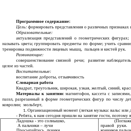
Программное содержание:
Цель:
формировать представления о различных признаках и 
Образовательные:
актуализация представлений о геометрических фигурах; 
называть цвета;
группировать предметы по форме; учить сравни
тренировка подвижности лицевых мышц, пальцев и кистей рук.
Развивающие:
совершенствование связной речи; развитие наблюдательн
целое из частей.
Воспитательные:
воспитание доброты, отзывчивость
Словарная работа
Квадрат, треугольник, широкая, узкая, желтый, синий, крас
Материалы к занятию
: магнитофон, кассета с записям
паззл, разрезанный в форме геометрических фигур по числу де
ковролин; мольберт,
Организационный момент (легкая музыка: вальс или 
- Ребята, к нам сегодня пришли на занятие гости, поэтом
Ладошка - это солнышко,
(Поглаж
А пальчики – лучи
правой руки.
Просыпайтесь, лучики,
кончиков пальц