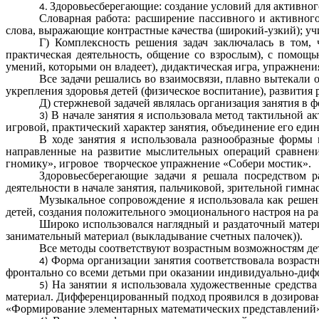
Здоровьесберегающие: создание условий для активног
Словарная работа: расширение пассивного и активног
слова, выражающие контрастные качества (широкий-узкий); уч
Г) Комплексность решения задач заключалась в том,
практическая деятельность, общение со взрослым), с помощ
умений, которыми он владеет), дидактическая игра, упражнения
Все задачи решались во взаимосвязи, плавно вытекали 
укрепления здоровья детей (физическое воспитание), развития 
Д) стержневой задачей являлась организация занятия в
В начале занятия я использовала метод тактильной а
игровой, практический характер занятия, объединение его еди
В ходе занятия я использовала разнообразные формы 
направленные на развитие мыслительных операций сравнения
гномику», игровое творческое упражнение «Собери мостик».
Здоровьесберегающие задачи я решала посредством р
деятельности в начале занятия, пальчиковой, зрительной гимна
Музыкальное сопровождение я использовала как решени
детей, создания положительного эмоционального настроя на ра
Широко использовался наглядный и раздаточный матери
занимательный материал (выкладывание счетных палочек)).
Все методы соответствуют возрастным возможностям де
Форма организации занятия соответствовала возраст
фронтально со всеми детьми при оказании индивидуально-ди
На занятии я использовала художественные средства
материал. Дифференцированный подход проявился в дозирован
«Формирование элементарных математических представлений»