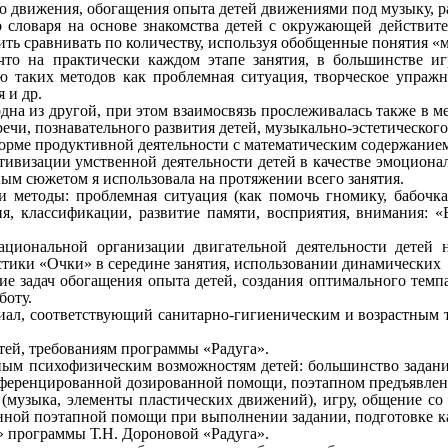
о движения, обогащения опыта детей движениями под музыку, р
о словаря на основе знакомства детей с окружающей действит
ить сравнивать по количеству, используя обобщенные понятия «
 что на практически каждом этапе занятия, в большинстве иг
ью таких методов как проблемная ситуация, творческое упраж
 и др.
одна из другой, при этом взаимосвязь прослеживалась также в 
речи, познавательного развития детей, музыкально-эстетического
 форме продуктивной деятельности с математическим содержание
ктивизации умственной деятельности детей в качестве эмоциона
ным сюжетом я использовала на протяжении всего занятия.
и методы: проблемная ситуация (как помочь гномику, бабочка
, классификации, развитие памяти, восприятия, внимания: «
ациональной организации двигательной деятельности детей 
стики «Очки» в середине занятия, использовании динамических п
е задач обогащения опыта детей, создания оптимального темп
боту.
ал, соответствующий санитарно-гигиеническим и возрастным т
тей, требованиям программы «Радуга».
ным психофизическим возможностям детей: большинство задани
фференцированной дозированной помощи, поэтапном предъявлен
 (музыка, элементы пластических движений), игру, общение со
ной поэтапной помощи при выполнении задании, подготовке кар
 программы Т.Н. Дороновой «Радуга».