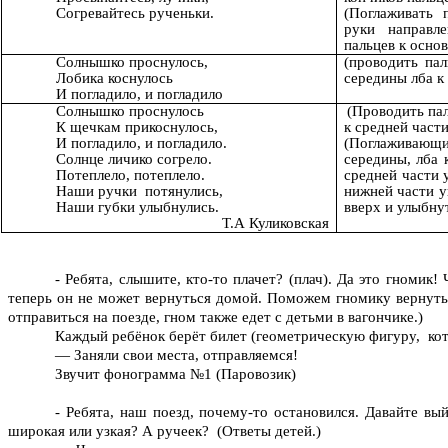
Согревайтесь рученьки.
(Поглаживать 
руки направл
пальцев к осно
Солнышко проснулось,
(проводить п
Лобика коснулось
середины лба к
И погладило, и погладило
Солнышко проснулось
(Проводить пал
К щечкам прикоснулось,
к средней част
И погладило, и погладило.
(Поглаживаю
Солнце личико согрело.
середины, лба 
Потеплело, потеплело.
средней части 
Наши ручки потянулись,
нижней части у
Наши губки улыбнулись.
вверх и улыбнут
Т.А Куликовская
- Ребята, слышите, кто-то плачет? (плач). Да это гномик
теперь он не может вернуться домой. Поможем гномику вернуться
отправиться на поезде, гном также едет с детьми в вагончике.)
Каждый ребёнок берёт билет (геометрическую фигуру, котор
— Заняли свои места, отправляемся!
Звучит фонограмма №1 (Паровозик)
- Ребята, наш поезд, почему-то остановился. Давайте в
широкая или узкая? А ручеек? (Ответы детей.)