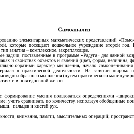
Самоанализ
ованию элементарных математических представлений «Поможе
детей, которые посещают дошкольное учреждение второй год. 
 тип занятия – комплексное, закрепляющее.
е задачи, поставленные в программе «Радуга» для данной во
ах и свойствах объектов и явлений (цвет, форма, величина, физ
аглядно-образный характер мышления, начало самооценивания р
териала в практической деятельности. На занятии широко 
аглядно-образного мышления (путем практического манипулиров
ятиях и в повседневной жизни.
х; формирование умения пользоваться определениями «широки
ме; учить сравнивать по количеству, используя обобщенные по
ышц, пальцев и кистей рук.
ьности, внимания, памяти, мыслительных операций; пространст