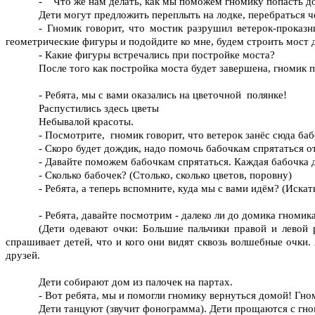
- Что же нам делать, как мы поможем гномику попасть д
Дети могут предложить переплыть на лодке, перебраться че
- Гномик говорит, что мостик разрушил ветерок-проказн
геометрические фигуры и подойдите ко мне, будем строить мост д
- Какие фигуры встречались при постройке моста?
После того как постройка моста будет завершена, гномик п
- Ребята, мы с вами оказались на цветочной полянке!
Распустились здесь цветы
Небывалой красоты.
- Посмотрите, гномик говорит, что ветерок занёс сюда баб
- Скоро будет дождик, надо помочь бабочкам спрятаться 
- Давайте поможем бабочкам спрятаться. Каждая бабочка д
- Сколько бабочек? (Столько, сколько цветов, поровну)
- Ребята, а теперь вспомните, куда мы с вами идём? (Иска
- Ребята, давайте посмотрим - далеко ли до домика гном
(Дети одевают очки: Большие пальчики правой и левой р
спрашивает детей, что и кого они видят сквозь волшебные очки.
друзей.
Дети собирают дом из палочек на партах.
- Вот ребята, мы и помогли гномику вернуться домой! Гно
Дети танцуют (звучит фонограмма). Дети прощаются с гно