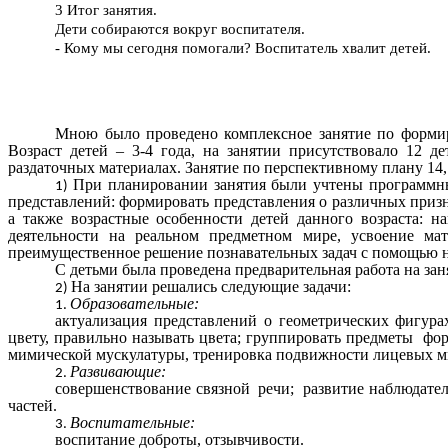
3 Итог занятия.
Дети собираются вокруг воспитателя.
- Кому мы сегодня помогали? Воспитатель хвалит детей.
Мною было проведено комплексное занятие по формир
Возраст детей – 3-4 года, на занятии присутствовало 12 
раздаточных материалах. Занятие по перспективному плану 14,
При планировании занятия были учтены программны
представлений: формировать представления о различных признак
а также возрастные особенности детей данного возраста: н
деятельности на реальном предметном мире, усвоение ма
преимущественное решение познавательных задач с помощью н
С детьми была проведена предварительная работа на зан
На занятии решались следующие задачи:
Образовательные:
актуализация представлений о геометрических фигура
цвету, правильно называть цвета; группировать предметы фор
мимической мускулатуры, тренировка подвижности лицевых м
Развивающие:
совершенствование связной речи; развитие наблюдател
частей.
Воспитательные:
воспитание доброты, отзывчивости.