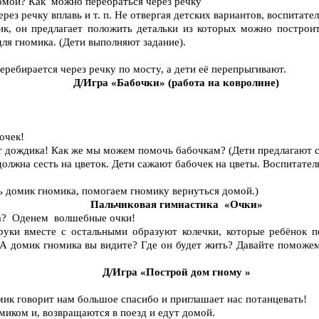
омой? Как можно перебраться через речку
рез речку вплавь и т. п. Не отвергая детских вариантов, воспитат
ик, он предлагает положить детальки из которых можно построит
ля гномика. (Дети выполняют задание).
еребирается через речку по мосту, а дети её перепрыгивают.
Д/Игра «Бабочки» (работа на ковролине)
очек!
от дождика! Как же мы можем помочь бабочкам? (Дети предлагают с
олжна сесть на цветок. Дети сажают бабочек на цветы. Воспитател
ть домик гномика, помогаем гномику вернуться домой.)
Пальчиковая гимнастика «Очки»
ика? Оденем волшебные очки!
уки вместе с остальными образуют колечки, которые ребёнок по
 А домик гномика вы видите? Где он будет жить? Давайте поможем
Д/Игра «Построй дом гному »
мик говорит нам большое спасибо и приглашает нас потанцевать!
миком и, возвращаются в поезд и едут домой.