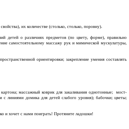
войства), их количестве (столько, столько, поровну).
ний детей о различиях предметов (по цвету, форме), правильно
чение самостоятельному массажу рук и мимической мускулатуры,
пространственной ориентировки; закрепление умения составлять
 картона; массажный коврик для закаливания однотонные; мост-
 с линиями домика для детей слабого уровня); бабочки; цветы;
шко и хочет с нами поиграть! Протяните ладошки!