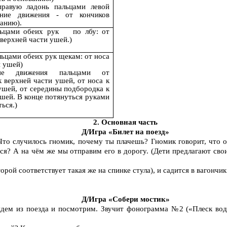
правую ладонь пальцами левой
ение движения - от кончиков
ванию).
альцами обеих рук по лбу: от
 верхней части ушей.)
ьцами обеих рук щекам: от носа
и ушей)
щие движения пальцами от
к верхней части ушей, от носа к
ушей, от середины подбородка к
шей. В конце потянуться руками
ься.)
2. Основная часть
Д/Игра «Билет на поезд»
! Что случилось гномик, почему ты плачешь? Гномик говорит, что о
? А на чём же мы отправим его в дорогу. (Дети предлагают свои 
ой соответствует такая же на спинке стула), и садится в вагончик
Д/Игра «Собери мостик»
ыйдем из поезда и посмотрим. Звучит фонограмма №2 («Плеск вод