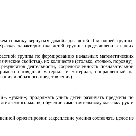
м гномику вернуться домой» для детей II младшей группы.
Краткая характеристика детей группы представлена в ваших
зрастной группы по формированию начальных математических
ические свойства), их количестве (столько, столько, поровну),
езультатов деятельности, сосредоточенность познавательной
примела наглядный материал и материал, направленный на
ания и образного представления).
й», «узкий»; продолжать учить детей различать предметы по
нятия «много-мало»; обучение самостоятельному массажу рук и
венной ориентировки; закрепление умения составлять целое из