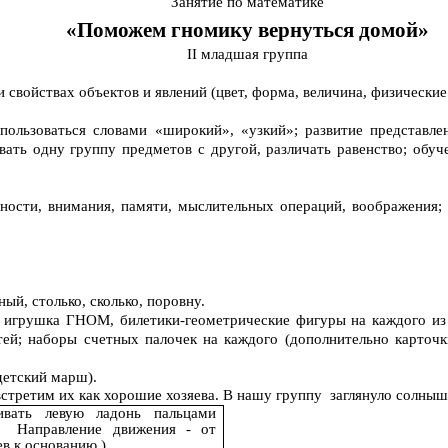
Занятие по математике
«Поможем гномику вернуться домой»
II младшая группа
свойствах объектов и явлений (цвет, форма, величина, физические с
пользоваться словами «широкий», «узкий»; развитие представле
вать одну группу предметов с другой, различать равенство; обу
ости, внимания, памяти, мыслительных операций, воображения; 
ный, столько, сколько, поровну.
и, игрушка ГНОМ, билетики-геометрические фигуры на каждого из
тей; наборы счетных палочек на каждого (дополнительно карточки
детский марш).
у встретим их как хорошие хозяева. В нашу группу заглянуло солны
ивать левую ладонь пальцами
 Направление движения - от
ев к основанию.)