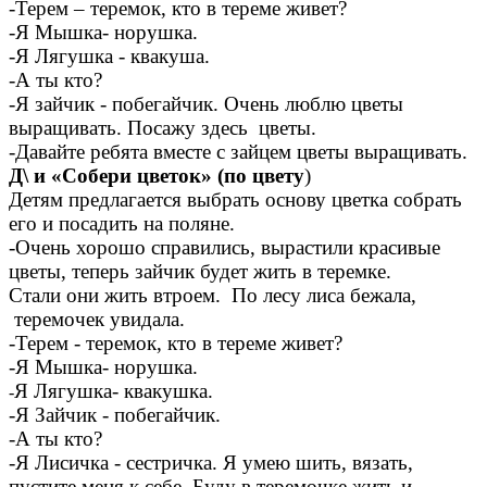
-Терем – теремок, кто в тереме живет?
-Я Мышка- норушка.
-Я Лягушка - квакуша.
-А ты кто?
-Я зайчик - побегайчик. Очень люблю цветы
выращивать. Посажу здесь цветы.
-Давайте ребята вместе с зайцем цветы выращивать.
Д\ и «Собери цветок» (по цвету
)
Детям предлагается выбрать основу цветка собрать
его и посадить на поляне.
-Очень хорошо справились, вырастили красивые
цветы, теперь зайчик будет жить в теремке.
Стали они жить втроем. По лесу лиса бежала,
теремочек увидала.
-Терем - теремок, кто в тереме живет?
-Я Мышка- норушка.
Я Лягушка- квакушка.
-
-Я Зайчик - побегайчик.
-А ты кто?
-Я Лисичка - сестричка. Я умею шить, вязать,
пустите меня к себе. Буду в теремочке жить и