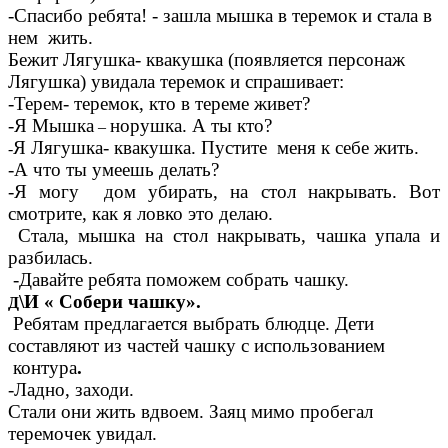
-Спасибо ребята! - зашла мышка в теремок и стала в
нем жить.
Бежит Лягушка- квакушка (появляется персонаж
Лягушка) увидала теремок и спрашивает:
-Терем- теремок, кто в тереме живет?
-Я Мышка
норушка. А ты кто?
–
Я Лягушка- квакушка. Пустите меня к себе жить.
-
-А что ты умеешь делать?
-Я могу дом убирать, на стол накрывать. Вот
смотрите, как я ловко это делаю.
Стала, мышка на стол накрывать, чашка упала и
разбилась.
-Давайте ребята поможем собрать чашку.
\И « Собери чашку».
Д
Ребятам предлагается выбрать блюдце. Дети
составляют из частей чашку с использованием
контура
.
-Ладно, заходи.
Стали они жить вдвоем. Заяц мимо пробегал
теремочек увидал.