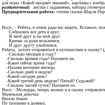
для игры «Какой предмет лишний», картинка с изобр
раздаточный:
листки с заданиями, наборы геометр
Предварительная работа:
чтение сказки Шарля Пе
Восп.: - Ребята, я очень рада вас видеть. Встаньте, по
Собрались все дети в круг,
Я твой друг и ты мой друг.
Крепко за руки возьмемся,
И друг другу улыбнемся.
Ребята, хотите отправиться в путешествие в сказку? 
-Сколько месяцев в году?
-Сколько времен года? Назовите их.
-Какое сейчас время года?
-Назови весенние месяцы.
-Сколько дней в неделе?
-Какой сегодня день?
-Какой третий день недели? Пятый? Седьмой?
-Сколько частей суток? Назовите их.
Восп.: -Молодцы, теперь можно и в сказку отправлятьс
Маленькая девочка
Весело бежит
По тропинке к домику,