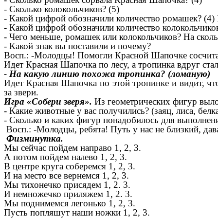
- Сколько колокольчиков? (5)
- Какой цифрой обозначили количество ромашек? (4)
- Какой цифрой обозначили количество колокольчико
- Чего меньше, ромашек или колокольчиков? На сколь
- Какой знак вы поставили и почему?
Восп.: -Молодцы! Помогли Красной Шапочке сосчита
Идет Красная Шапочка по лесу, а тропинка вдруг стала
- На какую линию похожа тропинка? (ломаную)
Идет Красная Шапочка по этой тропинке и видит, что
за звери.
Игра «Собери зверя».
Из геометрических фигур выло
- Какие животные у вас получились? (заяц, лиса, белк
- Сколько и каких фигур понадобилось для выполнен
Восп.: -Молодцы, ребята! Путь у нас не близкий, дав
Физминутка.
Мы сейчас пойдем направо 1, 2, 3.
А потом пойдем налево 1, 2, 3.
В центре круга соберемся 1, 2, 3.
И на место все вернемся 1, 2, 3.
Мы тихонечко присядем 1, 2. 3.
И немножечко приляжем 1, 2. 3.
Мы поднимемся легонько 1, 2, 3.
Пусть попляшут наши ножки 1, 2, 3.