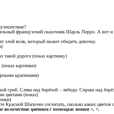
путешествие?
ельный французский сказочник Шарль Перро. А вот и
т злой волк, который может обидеть девочку.
а)
 такой дороге (показ картинку)
а
(показ картинки)
черными крапинами)
зой гриб. Слева над берёзой – лебеди. Справа над бер
ми цветами (показ)
чики)
те Красной Шапочке сосчитать, сколько каких цветов о
е количество цветков с помощью знаков >, <.