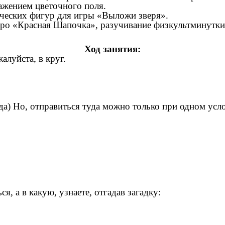
ажением цветочного поля.
ических фигур для игры «Выложи зверя».
рро «Красная Шапочка», разучивание физкультминутки
Ход занятия:
жалуйста, в круг.
(да) Но, отправиться туда можно только при одном усло
я, а в какую, узнаете, отгадав загадку: