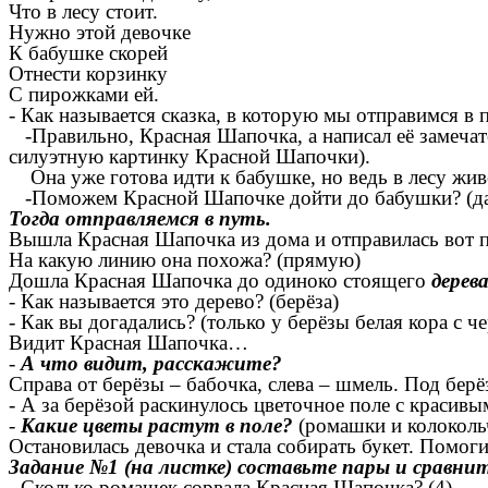
Что в лесу стоит.
Нужно этой девочке
К бабушке скорей
Отнести корзинку
С пирожками ей.
- Как называется сказка, в которую мы отправимся в 
-Правильно, Красная Шапочка, а написал её замечат
силуэтную картинку Красной Шапочки).
Она уже готова идти к бабушке, но ведь в лесу живе
-Поможем Красной Шапочке дойти до бабушки? (д
Тогда отправляемся в путь.
Вышла Красная Шапочка из дома и отправилась вот по
На какую линию она похожа? (прямую)
Дошла Красная Шапочка до одиноко стоящего
дерев
- Как называется это дерево? (берёза)
- Как вы догадались? (только у берёзы белая кора с 
Видит Красная Шапочка…
-
А что видит, расскажите?
Справа от берёзы – бабочка, слева – шмель. Под берё
- А за берёзой раскинулось цветочное поле с красивы
-
Какие цветы растут в поле?
(ромашки и колоколь
Остановилась девочка и стала собирать букет. Помоги
Задание №1 (на листке) составьте пары и сравнит
- Сколько ромашек сорвала Красная Шапочка? (4)