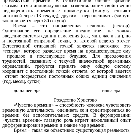
промежутков времени. В субъективной оценке времени
сказываются и индивидуальные различия: одним свойственно
недооценивать временные промежутки (минуту считают
истекшей через 13 секунд), другим – переоценивать (минута
заканчивается через 80 секунд).
Время – это направленная величина (вектор).
Однозначное его определение предполагает не только
введение системы единиц измерения (сек, мин, час и т.д.), но
и постоянной отправной точки, от которой ведется отсчет.
Естественной отправной точкой является настоящее, это
«теперь», которое разделяет время на предшествующее ему
прошлое и последующее будущее. Для преодоления
трудностей, связанных с текучей диалектикой временных
определений, требуется принять одну общую систему
координат с постоянной точкой отсчета, от которой ведется
отсчет посредством постоянных общих единиц счисления
(год, месяц, сутки).
до нашей эры наша эра
Рождество Христово
«Чувство времени» – способность человека чувствовать
временную длительность, оценивать ее и ориентироваться во
времени без вспомогательных средств. В формировании
«чувства времени» главную роль играет накопленный опыт
дифференцировки времени и знание мер времени.
Время – такая же объективно существующая реальность,