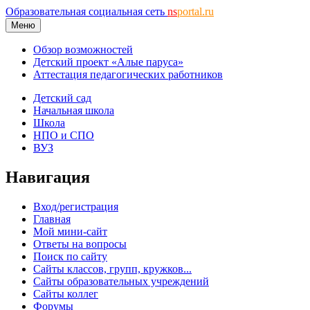
Образовательная социальная сеть
ns
portal.ru
Меню
Обзор возможностей
Детский проект «Алые паруса»
Аттестация педагогических работников
Детский сад
Начальная школа
Школа
НПО и СПО
ВУЗ
Навигация
Вход/регистрация
Главная
Мой мини-сайт
Ответы на вопросы
Поиск по сайту
Сайты классов, групп, кружков...
Сайты образовательных учреждений
Сайты коллег
Форумы