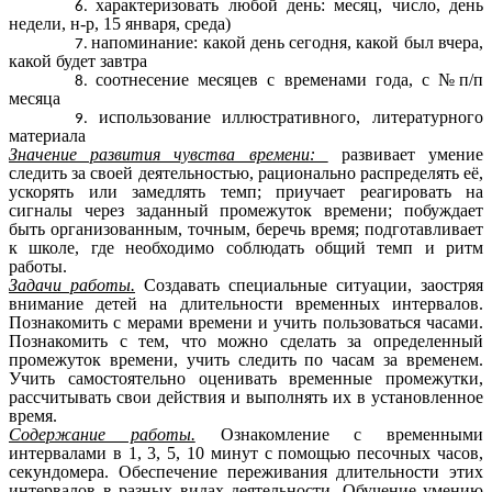
характеризовать любой день: месяц, число, день
недели, н-р, 15 января, среда)
напоминание: какой день сегодня, какой был вчера,
какой будет завтра
соотнесение месяцев с временами года, с №п/п
месяца
использование иллюстративного, литературного
материала
Значение развития чувства времени:
развивает умение
следить за своей деятельностью, рационально распределять её,
ускорять или замедлять темп; приучает реагировать на
сигналы через заданный промежуток времени; побуждает
быть организованным, точным, беречь время; подготавливает
к школе, где необходимо соблюдать общий темп и ритм
работы.
Задачи работы.
Создавать специальные ситуации, заостряя
внимание детей на длительности временных интервалов.
Познакомить с мерами времени и учить пользоваться часами.
Познакомить с тем, что можно сделать за определенный
промежуток времени, учить следить по часам за временем.
Учить самостоятельно оценивать временные промежутки,
рассчитывать свои действия и выполнять их в установленное
время.
Содержание работы.
Ознакомление с временными
интервалами в 1, 3, 5, 10 минут с помощью песочных часов,
секундомера. Обеспечение переживания длительности этих
интервалов в разных видах деятельности. Обучение умению