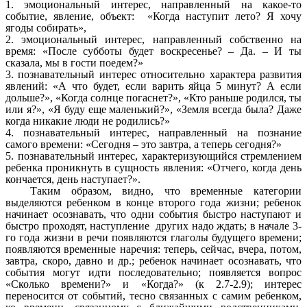
1. эмоциональный интерес, направленный на какое-то
событие, явление, объект: «Когда наступит лето? Я хочу
ягоды собирать»,
2. эмоциональный интерес, направленный собственно на
время: «После субботы будет воскресенье? – Да. – И ты
сказала, мы в гости поедем?»
3. познавательный интерес относительно характера развития
явлений: «А что будет, если варить яйца 5 минут? А если
дольше?», «Когда солнце погаснет?», «Кто раньше родился, ты
или я?», «Я буду еще маленький?», «Земля всегда была? Даже
когда никакие люди не родились?»
4. познавательный интерес, направленный на познание
самого времени: «Сегодня – это завтра, а теперь сегодня?»
5. познавательный интерес, характеризующийся стремлением
ребенка проникнуть в сущность явления: «Отчего, когда день
кончается, день наступает?».
Таким образом, видно, что временные категории
выделяются ребенком в конце второго года жизни; ребенок
начинает осознавать, что одни события быстро наступают и
быстро проходят, наступление других надо ждать; в начале 3-
го года жизни в речи появляются глаголы будущего времени;
появляются временные наречия: теперь, сейчас, вчера, потом,
завтра, скоро, давно и др.; ребенок начинает осознавать, что
события могут идти последовательно; появляется вопрос
«Сколько времени?» и «Когда?» (к 2.7-2.9); интерес
переносится от событий, тесно связанных с самим ребенком,