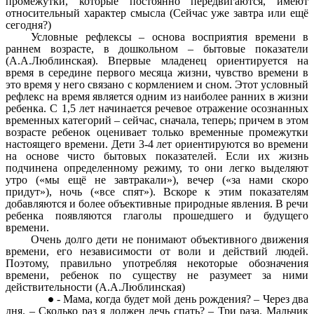
промежутки, которые постоянно передвигаются, имеют
относительный характер смысла (Сейчас уже завтра или ещё
сегодня?)
Условные рефлексы – основа восприятия времени в
раннем возрасте, в дошкольном – бытовые показатели
(А.А.Люблинская). Впервые младенец ориентируется на
время в середине первого месяца жизни, чувство времени в
это время у него связано с кормлением и сном. Этот условный
рефлекс на время является одним из наиболее ранних в жизни
ребенка. С 1,5 лет начинается речевое отражение осознанных
временных категорий – сейчас, сначала, теперь; причем в этом
возрасте ребенок оценивает только временные промежутки
настоящего времени. Дети 3-4 лет ориентируются во времени
на основе чисто бытовых показателей. Если их жизнь
подчинена определенному режиму, то они легко выделяют
утро («мы ещё не завтракали»), вечер («за нами скоро
придут»), ночь («все спят»). Вскоре к этим показателям
добавляются и более объективные природные явления. В речи
ребенка появляются глаголы прошедшего и будущего
времени.
Очень долго дети не понимают объективного движения
времени, его независимости от воли и действий людей.
Поэтому, правильно употребляя некоторые обозначения
времени, ребенок по существу не разумеет за ними
действительности (А.А.Люблинская)
- Мама, когда будет мой день рождения? – Через два
дня. – Сколько раз я должен лечь спать? – Три раза. Мальчик