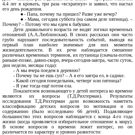
4.4 лег в кровать, три раза «всхрапнул» и заявил, что настал
его день рождения.
- Папа, почему ты пришел? Разве уже вечер?
- Мама, сегодня суббота (на самом деле пятница). –
Почему? – Потому что мы едем к бабушке.
Дети дошкольного возраста не видят логики временных
отношений (А.А.Люблинская). В своих рассказах они часто
грубо нарушают последовательность событий, выводя на
первый план наиболее значимые для них моменты
жизнедеятельности. В их речи наблюдается смешение
различных временных терминов, их путаница (сначала-потом,
раньше-позже, давно-скоро, вчера-сегодня-завтра, части суток,
дни недели, месяцы года):
- А мы вчера поедем в деревню?
- Почему ты не ешь суп? – А я его завтра ел, в садике.
- Какой сегодня понедельник, четверг или пятница?
- Я уже тогда ещё потом ела.
Показателем возникающего у детей интереса ко времени
являются их вопросы (Т.Д.Рихтерман). Результаты
исследования Т.Д.Рихтерман дали возможность наметить
классификацию детских вопросов по мотивации и по
содержанию (было исследовано 66 детей). Подавляющее
большинство этих вопросов наблюдается с конца 4-го года
жизни (когда проявляется избирательное отношение к миру).
В основе вопросов о времени лежит интерес, но он
различается по характеру и уровню развитости: