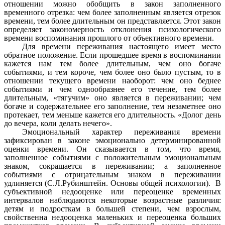
отношении можно обобщить в закон заполненного
временного отрезка: чем более заполненным является отрезок
времени, тем более длительным он представляется. Этот закон
определяет закономерность отклонения психологического
времени воспоминания прошлого от объективного времени.
Для времени переживания настоящего имеет место
обратное положение. Если прошедшее время в воспоминании
кажется нам тем более длительным, чем оно богаче
событиями, и тем короче, чем более оно было пустым, то в
отношении текущего времени наоборот: чем оно беднее
событиями и чем однообразнее его течение, тем более
длительным, «тягучим» оно является в переживании; чем
богаче и содержательнее его заполнение, тем незаметнее оно
протекает, тем меньше кажется его длительность. «Долог день
до вечера, коли делать нечего».
Эмоциональный характер переживания времени
зафиксирован в законе эмоционально детерминированной
оценки времени. Он сказывается в том, что время,
заполненное событиями с положительным эмоциональным
знаком, сокращается в переживании; а заполненное
событиями с отрицательным знаком в переживании
удлиняется (С.Л.Рубинштейн. Основы общей психологии). В
субъективной недооценке или переоценке временных
интервалов наблюдаются некоторые возрастные различия:
детям и подросткам в большей степени, чем взрослым,
свойственна недооценка маленьких и переоценка больших