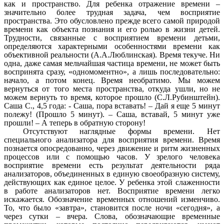
как и пространство. Для ребенка отражение времени –
значительно более трудная задача, чем восприятие
пространства. Это обусловлено прежде всего самой природой
времени как объекта познания и его ролью в жизни детей.
Трудности, связанные с восприятием времени детьми,
определяются характерными особенностями времени как
объективной реальности (А.А.Люблинская). Время текуче. Ни
одна, даже самая мельчайшая частица времени, не может быть
воспринята сразу, «одномоментно», а лишь последовательно:
начало, а потом конец. Время необратимо. Мы можем
вернуться от того места пространства, откуда ушли, но не
можем вернуть то время, которое прошло (С.Л.Рубинштейн).
Саша С., 4,5 года: - Саша, пора вставать! – Дай я еще 5 минут
полежу! (Прошло 5 минут). – Саша, вставай, 5 минут уже
прошли! – А теперь в обратную сторону!
Отсутствуют наглядные формы времени. Нет
специального анализатора для восприятия времени. Время
познается опосредованно, через движение и ритм жизненных
процессов или с помощью часов. У зрелого человека
восприятие времени есть результат деятельности ряда
анализаторов, объединенных в единую своеобразную систему,
действующих как единое целое. У ребенка этой слаженности
в работе анализаторов нет. Восприятие времени легко
искажается. Обозначение временных отношений изменчиво.
То, что было «завтра», становится после ночи «сегодня», а
через сутки – вчера. Слова, обозначающие временные