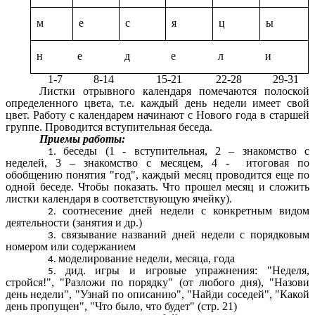
м
е
с
я
ц
ы
н
е
д
е
л
и
1-7 8-14 15-21 22-28 29-31
Листки отрывного календаря помечаются полоской
определенного цвета, т.е. каждый день недели имеет свой
цвет. Работу с календарем начинают с Нового года в старшей
группе. Проводится вступительная беседа.
Приемы работы:
беседы (1 - вступительная, 2 – знакомство с
неделей, 3 – знакомство с месяцем, 4 - итоговая по
обобщению понятия "год", каждый месяц проводится еще по
одной беседе. Чтобы показать. Что прошел месяц и сложить
листки календаря в соответствующую ячейку).
соотнесение дней недели с конкретным видом
деятельности (занятия и др.)
связывание названий дней недели с порядковым
номером или содержанием
моделирование недели, месяца, года
дид. игры и игровые упражнения: "Неделя,
стройся!", "Разложи по порядку" (от любого дня), "Назови
день недели", "Узнай по описанию", "Найди соседей", "Какой
день пропущен", "Что было, что будет" (стр. 21)