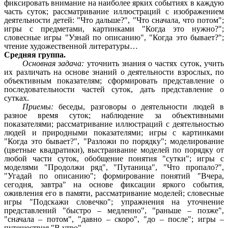
фиксировать внимание на наиболее ярких событиях в каждую
часть суток; рассматривание иллюстраций с изображением
деятельности детей: "Что дальше?", "Что сначала, что потом";
игры с предметами, картинками "Когда это нужно?";
словесные игры "Узнай по описанию", "Когда это бывает?";
чтение художественной литературы…
Средняя группа.
Основная задача:
уточнить знания о частях суток, учить
их различать на основе знаний о деятельности взрослых, по
объективным показателям; сформировать представление о
последовательности частей суток, дать представление о
сутках.
Приемы:
беседы, разговоры о деятельности людей в
разное время суток; наблюдение за объективными
показателями; рассматривание иллюстраций с деятельностью
людей и природными показателями; игры с картинками
"Когда это бывает?", "Разложи по порядку"; моделирование
(цветные квадратики), выстраивание моделей по порядку от
любой части суток, обобщение понятия "сутки"; игры с
моделями "Продолжи ряд", "Путаница", "Что пропало?",
"Угадай по описанию"; формирование понятий "Вчера,
сегодня, завтра" на основе фиксации яркого события,
оживления его в памяти, рассматривание моделей; словесные
игры "Подскажи словечко"; упражнения на уточнение
представлений "быстро – медленно", "раньше – позже",
"сначала – потом", "давно – скоро", "до – после"; игры –
путешествия "В утро"…