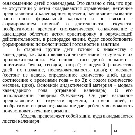
ознакомлению детей с календарем. Это связано с тем, что при
ее отсутствии у детей складываются отрывочные, неточные
представления о календарном времени; заучивание названий
часто носит формальный характер и не связано с
формированием понятий о длительности, текучести,
необратимости времени; систематическое ознакомление с
календарем облегчит детям ориентировку в окружающей
действительности, в распорядке жизни, будет способствовать
формированию психологической готовности к занятиям.
В старшей группе дети готовы к знакомству с
календарем, т.к. базой являются четкие знания о сутках и их
продолжительности. На основе этого детей знакомят с
понятиями "вчера, сегодня, завтра"; с неделей (количество
дней, их название, последовательность, цикл); с месяцем
(состоит из недель, определенное количество дней, цикл,
соотнесение с временами года – по 3); с годом (количество
месяцев, цикл). Основной дидактический материал – модель
календарного года (отрывной календарь). О его
использовании говорила Ф.Н.Блехер. Он дает наглядное
представление о текучести времени, о смене дней, о
необратимости времени; ожидание дает ребенку возможность
почувствовать течение времени.
Модель представляет собой ящик, куда вкладываются
листки календаря
м
е
с
я
ц
ы