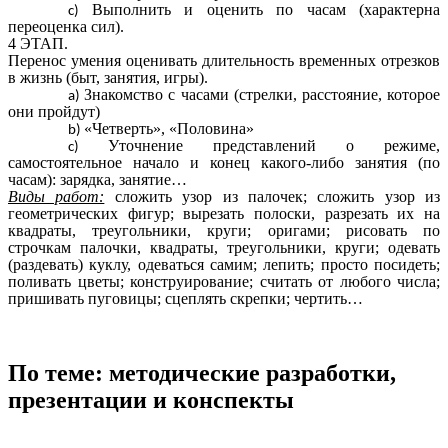
Выполнить и оценить по часам (характерна
переоценка сил).
4 ЭТАП.
Перенос умения оценивать длительность временных отрезков
в жизнь (быт, занятия, игры).
Знакомство с часами (стрелки, расстояние, которое
они пройдут)
«Четверть», «Половина»
Уточнение представлений о режиме,
самостоятельное начало и конец какого-либо занятия (по
часам): зарядка, занятие…
Виды работ:
сложить узор из палочек; сложить узор из
геометрических фигур; вырезать полоски, разрезать их на
квадраты, треугольники, круги; оригами; рисовать по
строчкам палочки, квадраты, треугольники, круги; одевать
(раздевать) куклу, одеваться самим; лепить; просто посидеть;
поливать цветы; конструирование; считать от любого числа;
пришивать пуговицы; сцеплять скрепки; чертить…
По теме: методические разработки,
презентации и конспекты