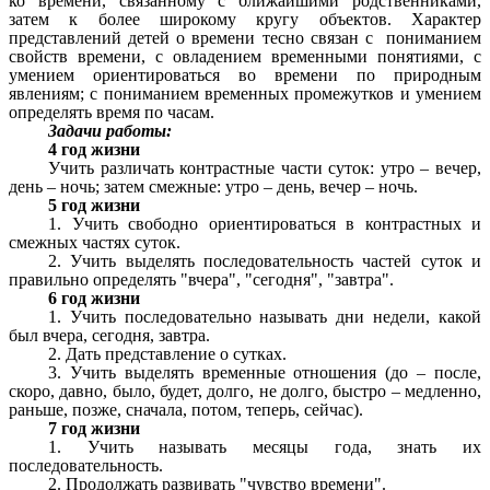
ко времени, связанному с ближайшими родственниками,
затем к более широкому кругу объектов. Характер
представлений детей о времени тесно связан с пониманием
свойств времени, с овладением временными понятиями, с
умением ориентироваться во времени по природным
явлениям; с пониманием временных промежутков и умением
определять время по часам.
Задачи работы:
4 год жизни
Учить различать контрастные части суток: утро – вечер,
день – ночь; затем смежные: утро – день, вечер – ночь.
5 год жизни
1. Учить свободно ориентироваться в контрастных и
смежных частях суток.
2. Учить выделять последовательность частей суток и
правильно определять "вчера", "сегодня", "завтра".
6 год жизни
1. Учить последовательно называть дни недели, какой
был вчера, сегодня, завтра.
2. Дать представление о сутках.
3. Учить выделять временные отношения (до – после,
скоро, давно, было, будет, долго, не долго, быстро – медленно,
раньше, позже, сначала, потом, теперь, сейчас).
7 год жизни
1. Учить называть месяцы года, знать их
последовательность.
2. Продолжать развивать "чувство времени".