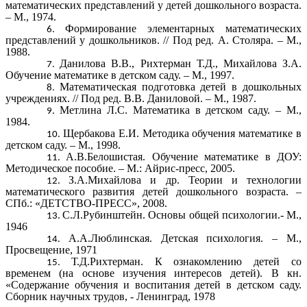
математических представлений у детей дошкольного возраста.
– М., 1974.
Формирование элементарных математических
представлений у дошкольников. // Под ред. А. Столяра. – М.,
1988.
Данилова В.В., Рихтерман Т.Д., Михайлова З.А.
Обучение математике в детском саду. – М., 1997.
Математическая подготовка детей в дошкольных
учреждениях. // Под ред. В.В. Даниловой. – М., 1987.
Метлина Л.С. Математика в детском саду. – М.,
1984.
Щербакова Е.И. Методика обучения математике в
детском саду. – М., 1998.
А.В.Белошистая. Обучение математике в ДОУ:
Методическое пособие. – М.: Айрис-пресс, 2005.
З.А.Михайлова и др. Теории и технологии
математического развития детей дошкольного возраста. –
СПб.: «ДЕТСТВО-ПРЕСС», 2008.
С.Л.Рубинштейн. Основы общей психологии.- М.,
1946
А.А.Люблинская. Детская психология. – М.,
Просвещение, 1971
Т.Д.Рихтерман. К ознакомлению детей со
временем (на основе изучения интересов детей). В кн.
«Содержание обучения и воспитания детей в детском саду.
Сборник научных трудов, - Ленинград, 1978