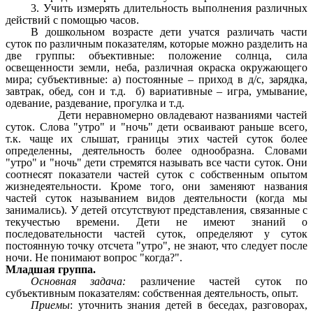
3. Учить измерять длительность выполнения различных
действий с помощью часов.
В дошкольном возрасте дети учатся различать части
суток по различным показателям, которые можно разделить на
две группы: объективные: положение солнца, сила
освещенности земли, неба, различная окраска окружающего
мира; субъективные: а) постоянные – приход в д/с, зарядка,
завтрак, обед, сон и т.д. б) вариативные – игра, умывание,
одевание, раздевание, прогулка и т.д.
Дети неравномерно овладевают названиями частей
суток. Слова "утро" и "ночь" дети осваивают раньше всего,
т.к. чаще их слышат, границы этих частей суток более
определенны, деятельность более однообразна. Словами
"утро" и "ночь" дети стремятся называть все части суток. Они
соотнесят показатели частей суток с собственным опытом
жизнедеятельности. Кроме того, они заменяют названия
частей суток называнием видов деятельности (когда мы
занимались). У детей отсутствуют представления, связанные с
текучестью времени. Дети не имеют знаний о
последовательности частей суток, определяют у суток
постоянную точку отсчета "утро", не знают, что следует после
ночи. Не понимают вопрос "когда?".
Младшая группа.
Основная задача:
различение частей суток по
субъективным показателям: собственная деятельность, опыт.
Приемы
: уточнить знания детей в беседах, разговорах,