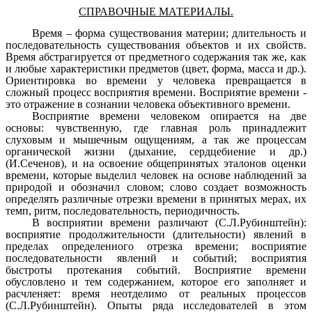
СПРАВОЧНЫЕ МАТЕРИАЛЫ.
Время – форма существования материи; длительность и
последовательность существования объектов и их свойств.
Время абстрагируется от предметного содержания так же, как
и любые характеристики предметов (цвет, форма, масса и др.).
Ориентировка во времени у человека превращается в
сложный процесс восприятия времени. Восприятие времени -
это отражение в сознании человека объективного времени.
Восприятие времени человеком опирается на две
основы: чувственную, где главная роль принадлежит
слуховым и мышечным ощущениям, а так же процессам
органической жизни (дыхание, сердцебиение и др.)
(И.Сеченов), и на освоение общепринятых эталонов оценки
времени, которые выделил человек на основе наблюдений за
природой и обозначил словом; слово создает возможность
определять различные отрезки времени в принятых мерах, их
темп, ритм, последовательность, периодичность.
В восприятии времени различают (С.Л.Рубинштейн):
восприятие продолжительности (длительности) явлений в
пределах определенного отрезка времени; восприятие
последовательности явлений и событий; восприятия
быстроты протекания событий. Восприятие времени
обусловлено и тем содержанием, которое его заполняет и
расчленяет: время неотделимо от реальных процессов
(С.Л.Рубинштейн). Опыты ряда исследователей в этом