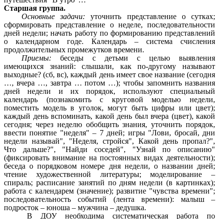
Старшая группа.
Основные задачи:
уточнить представление о сутках;
сформировать представление о неделе, последовательности
дней недели; начать работу по формированию представлений
о календарном годе. Календарь – система счисления
продолжительных промежутков времени.
Приемы:
беседы с детьми с целью выявления
имеющихся знаний: слышали, как по-другому называют
выходные? (сб, вс), каждый день имеет свое название (сегодня
…, вчера …, завтра … потом …); чтобы запомнить названия
дней недели и их порядок, используют специальный
календарь (познакомить с круговой моделью недели,
поместить модель в уголок, могут быть цифры или цвет);
каждый день вспоминать, какой день был вчера (цвет), какой
сегодня; через неделю обобщить знания, уточнить порядок,
ввести понятие "неделя" – 7 дней; игры "Лови, бросай, дни
недели называй", "Неделя, стройся", Какой день пропал?",
Что дальше?", "Найди соседей", "Узнай по описанию"
(фиксировать внимание на постоянных видах деятельности);
беседа о порядковом номере дня недели, о названии дней;
чтение художественной литературы; моделирование –
спираль; расписание занятий по дням недели (в картинках);
работа с календарем (значение); развитие "чувства времени";
последовательность событий (лента времени): малыш –
подросток – юноша – мужчина – дедушка.
В ДОУ необходима систематическая работа по