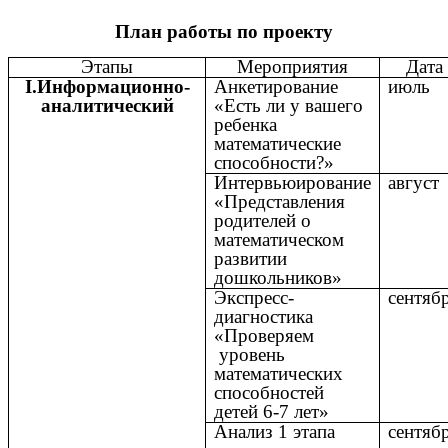
План работы по проекту
Этапы
Мероприятия
Дата
I.Информационно-
Анкетирование
июль
аналитический
«Есть ли у вашего
ребенка
математические
способности?»
Интервьюирование
август
«Представления
родителей о
математическом
развитии
дошкольников»
Экспресс-
сентяб
диагностика
«Проверяем
уровень
математических
способностей
детей 6-7 лет»
Анализ 1 этапа
сентяб