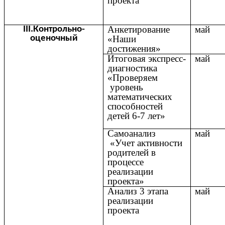
проекта
Анкетирование
май
III.Контрольно-
оценочный
«Наши
достижения»
Итоговая экспресс-
май
диагностика
«Проверяем
уровень
математических
способностей
детей 6-7 лет»
Самоанализ
май
«Учет активности
родителей в
процессе
реализации
проекта»
Анализ 3 этапа
май
реализации
проекта