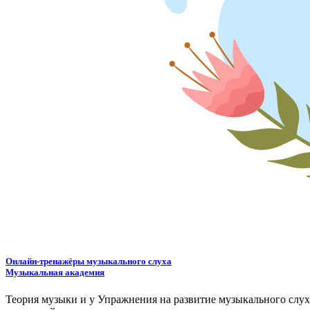
Онлайн-тренажёры музыкального слуха
Музыкальная академия
Теория музыки и у
У
пражнения на развитие музыкального слу