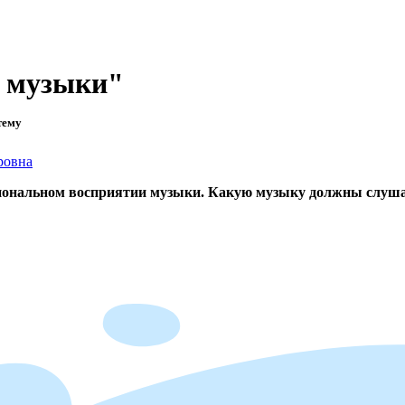
а музыки"
тему
ровна
циональном восприятии музыки. Какую музыку должны слуша