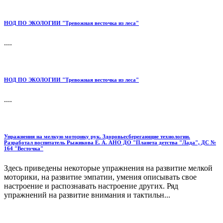
НОД ПО ЭКОЛОГИИ "Тревожная весточка из леса"
....
НОД ПО ЭКОЛОГИИ "Тревожная весточка из леса"
....
Упражнения на мелкую моторику рук. Здоровьесберегающие технологии.
Разработал воспитатель Рыжикова Е. А. АНО ДО "Планета детства "Лада", ДС №
164 "Весточка"
Здесь приведены некоторые упражнения на развитие мелкой
моторики, на развитие эмпатии, умения описывать свое
настроение и распознавать настроение других. Ряд
упражнений на развитие внимания и тактильн...