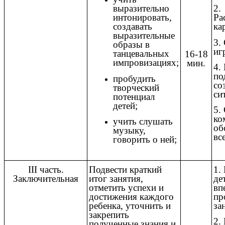
выразительно
2.
интонировать,
Ра
создавать
ка
выразительные
3.
образы в
иг
танцевальных
16-18
импровизациях;
мин.
4.
по
пробудить
со
творческий
си
потенциал
детей;
5.
ко
учить слушать
об
музыку,
вс
говорить о ней;
III часть.
Подвести краткий
1.
Заключительная
итог занятия,
де
отметить успехи и
вп
достижения каждого
пр
ребенка, уточнить и
за
закрепить
2.
полученные знания и