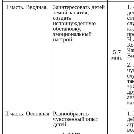
I часть. Вводная.
Заинтересовать детей
1.
темой занятия,
де
создать
си
непринужденную
сл
обстановку,
кл
эмоциональный
пр
настрой.
Н.
Ко
Ча
5-7
Ви
мин.
2.
чу
сл
та
зр
др
ан
ка
II часть. Основная
Разнообразить
1.
чувственный опыт
де
детей:
ат
вс
учить