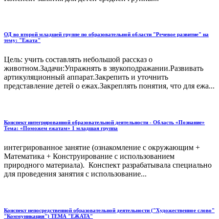
ОД во второй младшей группе по образовательной области "Речевое развитие" на
тему: "Ежата"
Цель: учить составлять небольшой рассказ о
животном.Задачи:Упражнять в звукоподражании.Развивать
артикуляционный аппарат.Закрепить и уточнить
представление детей о ежах.Закреплять понятия, что для ежа...
Конспект интегрированной образовательной деятельности - Область «Познание»
Тема: «Поможем ежатам» 1 младшая группа
интегрированное занятие (ознакомление с окружающим +
Математика + Конструирование с использованием
природного материала). Конспект разрабатывала специально
для проведения занятия с использование...
Конспект непосредственной образовательной деятельности ("Художественное слово"
"Коммуникация") ТЕМА "ЕЖАТА"