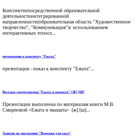
Конспектнепосредственной образовательной
деятельностиинтегрированной
направленности(образовательная область "Художественное
творчество", "Коммуникация")с использованием
интерактивных технол...
презентация к конспекту "Ежата"
презентация - показ к конспекту "Ежата"...
Веселые скороговорки "Ежата и мышата" [Ж] [Ш]
Презентации выполнена по материалам книги М.В.
Смирновой «Ежата и мышата» [ж] [ш]...
Занятие по рисованию "Варежки для ежат"