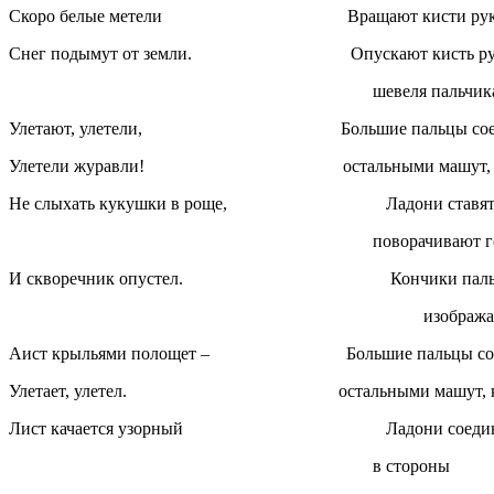
Скоро белые метели Вращают кисти ру
Снег подымут от земли. Опускают кисть руки
шевеля пальчи
Улетают, улетели, Большие пальцы соед
Улетели журавли! остальными машут, как
Не слыхать кукушки в роще, Ладони ставят за
поворачивают г
И скворечник опустел. Кончики пальцев 
изображая крышу 
Аист крыльями полощет – Большие пальцы сое
Улетает, улетел. остальными машут, как
Лист качается узорный Ладони соединяют 
в стороны