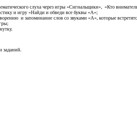
нематического слуха через игры «Сигнальщики», «Кто внимател
астику и игру «Найди и обведи все буквы «А»;
ворению и запоминание слов со звуками «А», которые встретятся
гры;
нутку.
и заданий.