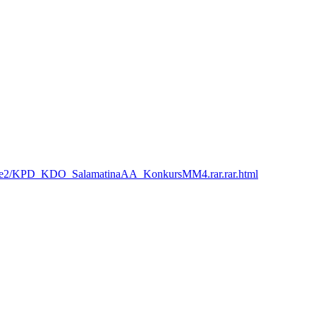
173ce2/KPD_KDO_SalamatinaAA_KonkursMM4.rar.rar.html