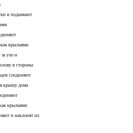
к
 и подымают
ками
иняют
 крыльями
 ухо и
олову в стороны
соединяют
дома
диняют
 крыльями
и наклонят их