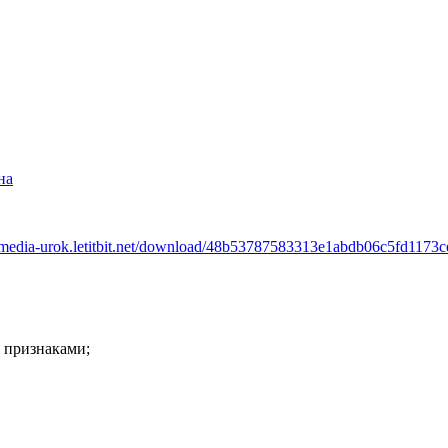
на
ltimedia-urok.letitbit.net/download/48b53787583313e1abdb06c5fd1
 признаками;