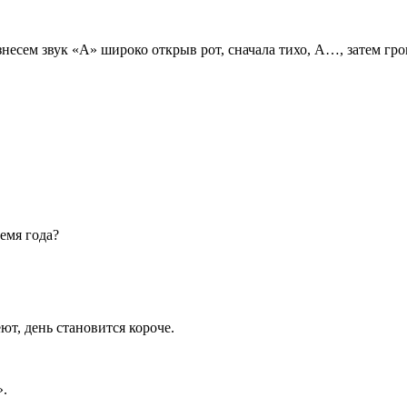
знесем звук «А» широко открыв рот, сначала тихо, А…, затем гр
емя года?
ют, день становится короче.
».