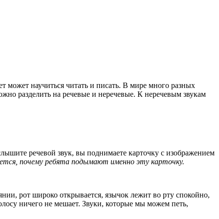
очет может научиться читать и писать. В мире много разных
можно разделить на речевые и неречевые. К неречевым звукам
слышите речевой звук, вы поднимаете карточку с изображением
уется, почему ребята подымают именно эту карточку.
нии, рот широко открывается, язычок лежит во рту спокойно,
голосу ничего не мешает. Звуки, которые мы можем петь,