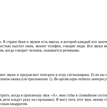
кв. В стране букв и звуков есть школа, в которой каждый кто зах
листьях пыхтит ежик, звонит телефон, говорят люди. Все звуки 
м, когда говорит человек, называется речевыми.
ают звуки и предлагают поиграть в игру сигнальщики. Если вы 
жением ежика (см приложение 1).
Во время игры педагог интерес
рите, когда я произношу звук «А», мои губы в спокойном состоя
к дети кладут руку на горлышко). Я могу петь этот звук, моему 
асным квадратом.