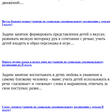
движений....
Вкусы бывают разные (занятие по социально-эмоциональному воспитанию с детьми
I мл.гр.)
Задачи занятия: формировать представления детей о вкусах;
развивать мелкую моторику рук в сочетании с речью; учить
детей входить в образ персонажа в игре....
Никого роднее мамы в целом мире нет (занятие по социально-эмоциональному
воспитанию во II мл.гр.
Задачи занятия: воспитывать в детях любовь и уважение к
самому близкому человеку – маме; учить детей использовать в
речи «ласковые» и «нежные» слова и выражения, отвечать за
свои поступки; разви...
Страх, темнота (занятие по социально-эмоциональному воспитанию с детьми II
мл.гр.)