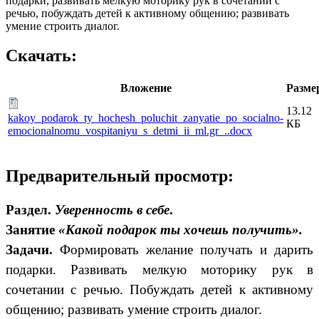
подарки, развивать мелкую моторику рук в сочетании с
речью, побуждать детей к активному общению; развивать
умение строить диалог.
Скачать:
Вложение
Разме
13.12
kakoy_podarok_ty_hochesh_poluchit_zanyatie_po_socialno-
КБ
emocionalnomu_vospitaniyu_s_detmi_ii_ml.gr_..docx
Предварительный просмотр:
Раздел.
Уверенность в себе
.
Занятие
«Какой подарок ты хочешь получить».
Задачи.
Формировать желание получать и дарить
подарки. Развивать мелкую моторику рук в
сочетании с речью. Побуждать детей к активному
общению; развивать умение строить диалог.