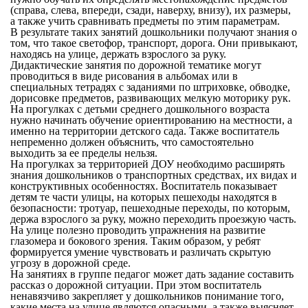
(справа, слева, впереди, сзади, наверху, внизу), их размеры,
а также учить сравнивать предметы по этим параметрам.
В результате таких занятий дошкольники получают знания о
том, что такое светофор, транспорт, дорога. Они привыкают,
находясь на улице, держать взрослого за руку.
Дидактические занятия по дорожной тематике могут
проводиться в виде рисования в альбомах или в
специальных тетрадях с заданиями по штриховке, обводке,
дорисовке предметов, развивающих мелкую моторику рук.
На прогулках с детьми среднего дошкольного возраста
нужно начинать обучение ориентированию на местности, а
именно на территории детского сада. Также воспитатель
непременно должен объяснить, что самостоятельно
выходить за ее пределы нельзя.
На прогулках за территорией ДОУ необходимо расширять
знания дошкольников о транспортных средствах, их видах и
конструктивных особенностях. Воспитатель показывает
детям те части улицы, на которых пешеходы находятся в
безопасности: тротуар, пешеходные переходы, по которым,
держа взрослого за руку, можно переходить проезжую часть.
На улице полезно проводить упражнения на развитие
глазомера и бокового зрения. Таким образом, у ребят
формируется умение чувствовать и различать скрытую
угрозу в дорожной среде.
На занятиях в группе педагог может дать задание составить
рассказ о дорожной ситуации. При этом воспитатель
ненавязчиво закрепляет у дошкольников понимание того,
какие места на улице являются опасными, а также выясняет,