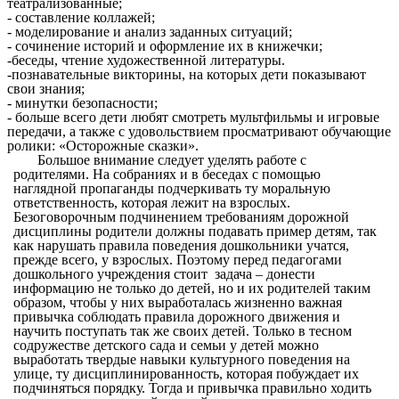
театрализованные;
- составление коллажей;
- моделирование и анализ заданных ситуаций;
- сочинение историй и оформление их в книжечки;
-беседы, чтение художественной литературы.
-познавательные викторины, на которых дети показывают
свои знания;
- минутки безопасности;
- больше всего дети любят смотреть мультфильмы и игровые
передачи, а также с удовольствием просматривают обучающие
ролики: «Осторожные сказки».
Большое внимание следует уделять работе с
родителями.
На собраниях и в беседах с помощью
наглядной пропаганды подчеркивать ту моральную
ответственность, которая лежит на взрослых.
Безоговорочным подчинением требованиям дорожной
дисциплины родители должны подавать пример детям, так
как нарушать правила поведения дошкольники учатся,
прежде всего, у взрослых. Поэтому перед педагогами
дошкольного учреждения стоит задача – донести
информацию не только до детей, но и их родителей таким
образом, чтобы у них выработалась жизненно важная
привычка соблюдать правила дорожного движения и
научить поступать так же своих детей. Только в тесном
содружестве детского сада и семьи у детей можно
выработать твердые навыки культурного поведения на
улице, ту дисциплинированность, которая побуждает их
подчиняться порядку. Тогда и привычка правильно ходить