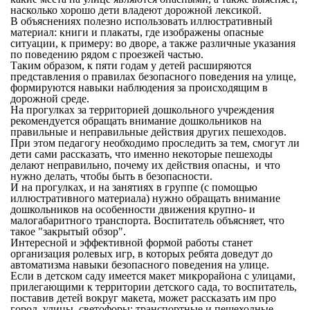
насколько хорошо дети владеют дорожной лексикой.
В объяснениях полезно использовать иллюстративный
материал: книги и плакаты, где изображены опасные
ситуации, к примеру: во дворе, а также различные указания
по поведению рядом с проезжей частью.
Таким образом, к пяти годам у детей расширяются
представления о правилах безопасного поведения на улице,
формируются навыки наблюдения за происходящим в
дорожной среде.
На прогулках за территорией дошкольного учреждения
рекомендуется обращать внимание дошкольников на
правильные и неправильные действия других пешеходов.
При этом педагогу необходимо проследить за тем, смогут ли
дети сами рассказать, что именно некоторые пешеходы
делают неправильно, почему их действия опасны, и что
нужно делать, чтобы быть в безопасности.
И на прогулках, и на занятиях в группе (с помощью
иллюстративного материала) нужно обращать внимание
дошкольников на особенности движения крупно- и
малогабаритного транспорта. Воспитатель объясняет, что
такое "закрытый обзор".
Интересной и эффективной формой работы станет
организация ролевых игр, в которых ребята доведут до
автоматизма навыки безопасного поведения на улице.
Если в детском саду имеется макет микрорайона с улицами,
прилегающими к территории детского сада, то воспитатель,
поставив детей вокруг макета, может рассказать им про
город, улицы, светофоры: транспортные и пешеходные,