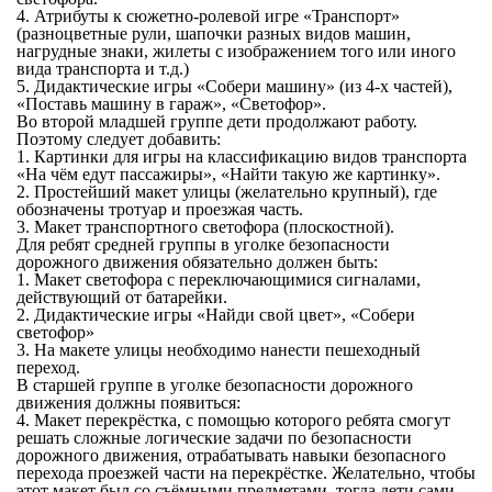
4. Атрибуты к сюжетно-ролевой игре «Транспорт»
(разноцветные рули, шапочки разных видов машин,
нагрудные знаки, жилеты с изображением того или иного
вида транспорта и т.д.)
5. Дидактические игры «Собери машину» (из 4-х частей),
«Поставь машину в гараж», «Светофор».
Во второй младшей группе дети продолжают работу.
Поэтому следует добавить:
1. Картинки для игры на классификацию видов транспорта
«На чём едут пассажиры», «Найти такую же картинку».
2. Простейший макет улицы (желательно крупный), где
обозначены тротуар и проезжая часть.
3. Макет транспортного светофора (плоскостной).
Для ребят средней группы в уголке безопасности
дорожного движения обязательно должен быть:
1. Макет светофора с переключающимися сигналами,
действующий от батарейки.
2. Дидактические игры «Найди свой цвет», «Собери
светофор»
3. На макете улицы необходимо нанести пешеходный
переход.
В старшей группе в уголке безопасности дорожного
движения должны появиться:
4. Макет перекрёстка, с помощью которого ребята смогут
решать сложные логические задачи по безопасности
дорожного движения, отрабатывать навыки безопасного
перехода проезжей части на перекрёстке. Желательно, чтобы
этот макет был со съёмными предметами, тогда дети сами