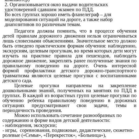
2. Организовывается окно выдачи водительских
удостоверений сдавшим экзамен по ПДД.
Во всех группах хорошо иметь фланелеграф – для
моделирования ситуаций на дороге, а также набор
диапозитивов по различным темам.
Педагоги должны помнить, что в процессе обучения
детей правилам дорожного движения нельзя ограничиваться
лишь словесными объяснениями. Значительное место должно
быть отведено практическим формам обучения: наблюдению,
экскурсиям, целевым прогулкам, во время которых дети могут
изучать на практике правила для пешеходов, наблюдать
дорожное движение, закреплять ранее полученные знания по
правильному поведению на дороге. Очень интересной
формой профилактики детского дорожно-транспортного
травматизма являются целевые прогулки с воспитанниками
детского сада.
Целевые прогулки направлены на закрепление
дошкольниками знаний, полученных на занятиях по ПДД в
группах. В каждой из возрастных групп целевые прогулки по
обучению ребенка правильному поведению в дорожных
ситуациях предусматривают свои задачи, темы и
периодичность проведения.
Можно использовать сочетание разнообразных по
содержанию и форме видов детской деятельности:
- наблюдения, экскурсии;
- игры, соревнования, подвижные, дидактические, сюжетно-
ролевые («Семья», «Перекресток», «Больница»),