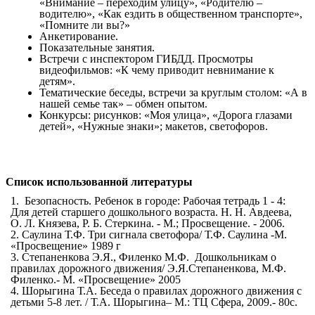
«Внимание – переходим улицу», «Родителю –
водителю», «Как ездить в общественном транспорте»,
«Помните ли вы?»
Анкетирование.
Показательные занятия.
Встречи с инспектором ГИБДД. Просмотры
видеофильмов: «К чему приводит невнимание к
детям».
Тематические беседы, встречи за круглым столом: «А в
нашей семье так» – обмен опытом.
Конкурсы: рисунков: «Моя улица», «Дорога глазами
детей», «Нужные знаки»; макетов, светофоров.
Список использованной литературы
1. Безопасность. Ребенок в городе: Рабочая тетрадь 1 - 4:
Для детей старшего дошкольного возраста. Н. Н. Авдеева,
О. Л. Князева, Р. Б. Стеркина. - М.; Просвещение. - 2006.
2. Саулина Т.Ф. Три сигнала светофора/ Т.Ф. Саулина -М.
«Просвещение» 1989 г
3. Степаненкова Э.Я., Филенко М.Ф. Дошкольникам о
правилах дорожного движения/ Э.Я.Степаненкова, М.Ф.
Филенко.- М. «Просвещение» 2005
4. Шорыгина Т.А. Беседа о правилах дорожного движения с
детьми 5-8 лет. / Т.А. Шорыгина– М.: ТЦ Сфера, 2009.- 80с.