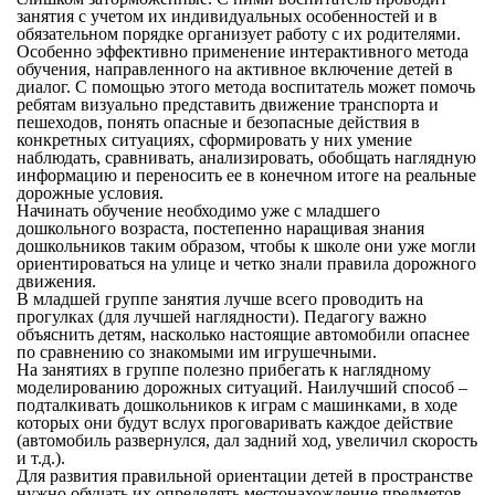
занятия с учетом их индивидуальных особенностей и в
обязательном порядке организует работу с их родителями.
Особенно эффективно применение интерактивного метода
обучения, направленного на активное включение детей в
диалог. С помощью этого метода воспитатель может помочь
ребятам визуально представить движение транспорта и
пешеходов, понять опасные и безопасные действия в
конкретных ситуациях, сформировать у них умение
наблюдать, сравнивать, анализировать, обобщать наглядную
информацию и переносить ее в конечном итоге на реальные
дорожные условия.
Начинать обучение необходимо уже с младшего
дошкольного возраста, постепенно наращивая знания
дошкольников таким образом, чтобы к школе они уже могли
ориентироваться на улице и четко знали правила дорожного
движения.
В младшей группе занятия лучше всего проводить на
прогулках (для лучшей наглядности). Педагогу важно
объяснить детям, насколько настоящие автомобили опаснее
по сравнению со знакомыми им игрушечными.
На занятиях в группе полезно прибегать к наглядному
моделированию дорожных ситуаций. Наилучший способ –
подталкивать дошкольников к играм с машинками, в ходе
которых они будут вслух проговаривать каждое действие
(автомобиль развернулся, дал задний ход, увеличил скорость
и т.д.).
Для развития правильной ориентации детей в пространстве
нужно обучать их определять местонахождение предметов