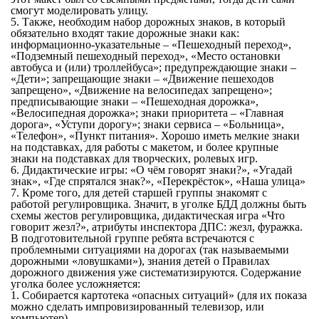
смогут моделировать улицу.
5. Также, необходим набор дорожных знаков, в который
обязательно входят такие дорожные знаки как:
информационно-указательные – «Пешеходный переход»,
«Подземный пешеходный переход», «Место остановки
автобуса и (или) троллейбуса»; предупреждающие знаки –
«Дети»; запрещающие знаки – «Движение пешеходов
запрещено», «Движение на велосипедах запрещено»;
предписывающие знаки – «Пешеходная дорожка»,
«Велосипедная дорожка»; знаки приоритета – «Главная
дорога», «Уступи дорогу»; знаки сервиса – «Больница»,
«Телефон», «Пункт питания». Хорошо иметь мелкие знаки
на подставках, для работы с макетом, и более крупные
знаки на подставках для творческих, ролевых игр.
6. Дидактические игры: «О чём говорят знаки?», «Угадай
знак», «Где спрятался знак?», «Перекрёсток», «Наша улица»
7. Кроме того, для детей старшей группы знакомят с
работой регулировщика. Значит, в уголке БДД должны быть
схемы жестов регулировщика, дидактическая игра «Что
говорит жезл?», атрибуты инспектора ДПС: жезл, фуражка.
В подготовительной группе ребята встречаются с
проблемными ситуациями на дорогах (так называемыми
дорожными «ловушками»), знания детей о Правилах
дорожного движения уже систематизируются. Содержание
уголка более усложняется:
1. Собирается картотека «опасных ситуаций» (для их показа
можно сделать импровизированный телевизор, или
компьютер)