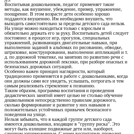
Воспитывая дошкольников, педагог применяет такие
методы, как внушение, убеждение, пример, упражнение,
поощрение. В этом возрасте дети особенно хорошо
поддаются внушению. Им необходимо внушить, что
выходить самостоятельно за пределы детского сада нельзя.
На улице можно находиться только с взрослым и
обязательно держать его за руку. Воспитывать детей следует
постоянно: в процессе игр, прогулок, специальных
упражнений, развивающих двигательные навыки, при
выполнении заданий в альбомах по рисованию, обводке,
штриховке, конструировании, выполнении аппликаций и т.
д. по дорожной тематике, на занятиях по развитию речи с
использованием дорожной лексики, при разборе опасных и
безопасных дорожных ситуаций.
Особенно важен принцип наглядности, который
традиционно применяется в работе с дошкольниками, когда
они должны сами все увидеть, услышать, потрогать и тем
самым реализовать стремление к познанию.
Таким образом, программа воспитания и проведения
дидактических занятий имеет целью не столько обучение
дошкольников непосредственно правилам дорожного,
сколько формирование и развитие у них навыков и
положительных устойчивых привычек безопасного
поведения на улице.
Нельзя забывать, что в каждой группе детского сада
имеются дошкольники, входящие в "группу риска". Это
могут быть излишне подвижные дети или, наоборот,
слишком заторможенные. С ними воспитатель проводит