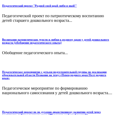
Педагогический проект "Родной свой край люби и знай!"
Педагогический проект по патриотическому воспитанию
детей старшего дошкольного возраста...
Воспитание патриотических чувств и любви к родному краю у детей дошкольного
возраста (обобщение педагогического опыта)
Обобщение педагогического опыта...
Педагогическое мероприятие с детьми подготовительной группы по реализации
образовательной области Познание на тему:«Певец родного края Поэт родного
края»
Педагогическое мероприятие по формированию
национального самосознания у детей дошкольного возраста....
Педагогический проект по по духовно-нравственному развитию детей через
воспитание любви к родному краю "Мордовия-мой край родной"