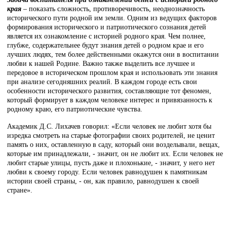
края
– показать сложность, противоречивость, неоднозначность
исторического пути родной им земли.
Одним из ведущих факторов
формирования исторического и патриотического сознания детей
является их ознакомление с историей родного края. Чем полнее,
глубже, содержательнее будут знания детей о родном крае и его
лучших людях, тем более действенными окажутся они в воспитании
любви к нашей Родине. Важно также выделить все лучшее и
передовое в историческом прошлом края и использовать эти знания
при анализе сегодняшних реалий. В каждом городе есть свои
особенности исторического развития, составляющие тот феномен,
который формирует в каждом человеке интерес и привязанность к
родному краю, его патриотические чувства.
Академик Д.С. Лихачев говорил: «Если человек не любит хотя бы
изредка смотреть на старые фотографии своих родителей, не ценит
память о них, оставленную в саду, который они возделывали, вещах,
которые им принадлежали, - значит, он не любит их. Если человек не
любит старые улицы, пусть даже и плохонькие, - значит, у него нет
любви к своему городу. Если человек равнодушен к памятникам
истории своей страны, - он, как правило, равнодушен к своей
стране».