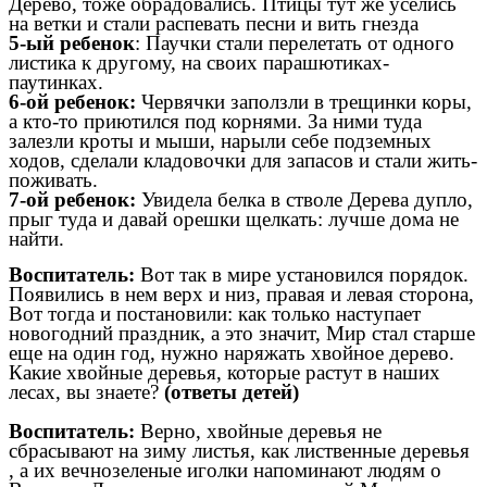
Дерево, тоже обрадовались. Птицы тут же уселись
на ветки и стали распевать песни и вить гнезда
5-ый ребенок
: Паучки стали перелетать от одного
листика к другому, на своих парашютиках-
паутинках.
6-ой ребенок:
Червячки заползли в трещинки коры,
а кто-то приютился под корнями. За ними туда
залезли кроты и мыши, нарыли себе подземных
ходов, сделали кладовочки для запасов и стали жить-
поживать.
7-ой ребенок:
Увидела белка в стволе Дерева дупло,
прыг туда и давай орешки щелкать: лучше дома не
найти.
Воспитатель:
Вот так в мире установился порядок.
Появились в нем верх и низ, правая и левая сторона,
Вот тогда и постановили: как только наступает
новогодний праздник, а это значит, Мир стал старше
еще на один год, нужно наряжать хвойное дерево.
Какие хвойные деревья, которые растут в наших
лесах, вы знаете?
(ответы детей)
Воспитатель:
Верно, хвойные деревья не
сбрасывают на зиму листья, как лиственные деревья
, а их вечнозеленые иголки напоминают людям о