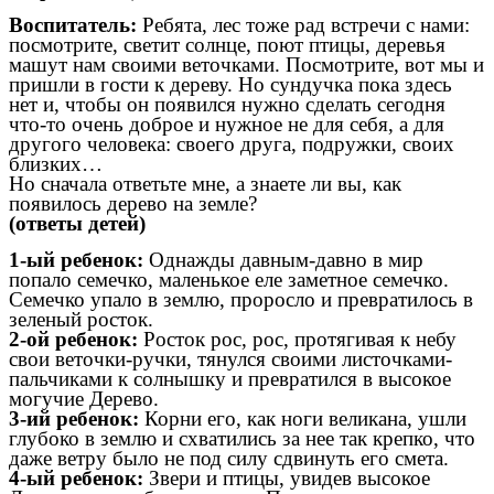
Воспитатель:
Ребята, лес тоже рад встречи с нами:
посмотрите, светит солнце, поют птицы, деревья
машут нам своими веточками. Посмотрите, вот мы и
пришли в гости к дереву. Но сундучка пока здесь
нет и, чтобы он появился нужно сделать сегодня
что-то очень доброе и нужное не для себя, а для
другого человека: своего друга, подружки, своих
близких…
Но сначала ответьте мне, а знаете ли вы, как
появилось дерево на земле?
(ответы детей)
1-ый ребенок:
Однажды давным-давно в мир
попало семечко, маленькое еле заметное семечко.
Семечко упало в землю, проросло и превратилось в
зеленый росток.
2-ой ребенок:
Росток рос, рос, протягивая к небу
свои веточки-ручки, тянулся своими листочками-
пальчиками к солнышку и превратился в высокое
могучие Дерево.
3-ий ребенок:
Корни его, как ноги великана, ушли
глубоко в землю и схватились за нее так крепко, что
даже ветру было не под силу сдвинуть его смета.
4-ый ребенок:
Звери и птицы, увидев высокое