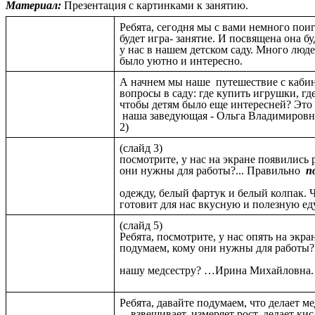
Материал:
Презентация с картинками к занятию.
Ребята, сегодня мы с вами немного поиг
будет игра- занятие. И посвящена она 
у нас в нашем детском саду. Много люде
было уютно и интер
А начнем мы наше путешествие с кабин
вопросы в саду: где купить игрушки, где
чтобы детям было еще интересней? Это 
наша заведующая - Ольг
2)
(слайд 3
посмотрите, у нас на экране появились
они нужны для работы?... Правильно
п
Повар одет в
одежду, белый фартук и белый колпак. Ч
готовит для нас вкусную и полезную еду
(сла
Ребята, посмотрите, у нас опять на экр
подумаем, кому они нужны для работы?
нашу медсестру? …
Ребята, давайте подумаем, что делает м
…взвешивает, измеряет рост, делает ки