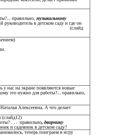
йд 7)
д 8)
ты?... правильно,
музыкальному
й руководитель в детском саду и где он
детьми? (слайд
)
жением)
и.
ь у нас на экране появляются новые
ому это нужно для работы?... правильно,
. Наталья Алексеевна. А что делает
 (слайд12)
ты? . . . правильно
, дворнику
рник и садовник в детском саду?
анимались, теперь поиграем в игру