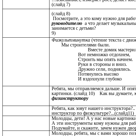
(сла
(слай
Посмотрите, а это кому нужно для рабо
руководителю
а что делает музыкальны
занимается с 
9
Физкультминутка
(чтение текста с дви
Мы строителями были.
Вместе домик мастерил
Вот немножко отдохнем,
Строить мы опять начнем.
Руки в стороны и вниз.
Дружно сели, поднялись.
Потянулись высоко
И вздохнули глубоко
Ребята, мы отправляемся дальше. И опят
картинки. (слайд 10) Как вы думаете, к
физинструктору
Ребята, как зовут нашего инструктора?.
инструктор по физкультуре?...(слайд11)
Молодцы, дети! А у нас новые картинки
А эти инструменты кому нужны для рабо
Подумайте, и скажите, зачем нужен дво
Молодцы, ребята, мы с вами хорошо поз