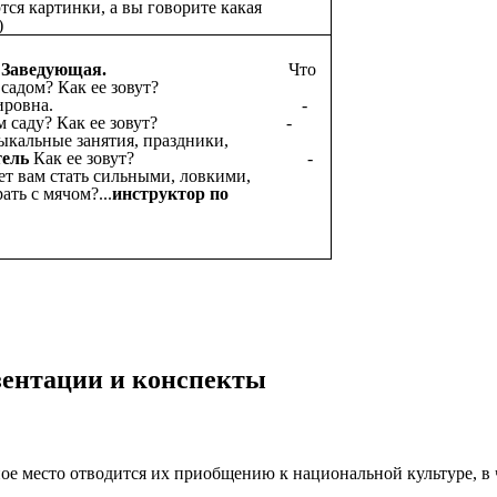
ся картинки, а вы говорите какая
)
ия, хочу спросить:
…
Заведующая.
Что
 детским садом? Как ее зовут?
 Ольга Владимировна. -
 детском саду? Как ее зовут? -
зыкальные занятия, праздники,
тель
Как ее зовут? -
ет вам стать сильными, ловкими,
ать с мячом?...
инструктор по
езентации и конспекты
ное место отводится их приобщению к национальной культуре, 