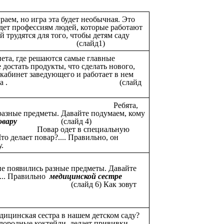
раем, но игра эта будет необычная. Это
будет профессиям людей, которые работают
й трудятся для того, чтобы детям саду
есно. (слайд1)
ета, где решаются самые главные
 достать продукты, что сделать нового,
кабинет заведующего и работает в нем
а Владимировна . (слайд
) Ребята,
 разные предметы. Давайте подумаем, кому
овару
(слайд 4)
 специальную
то делает повар?.... Правильно, он
.
йд 5)
ане появились разные предметы. Давайте
... Правильно
медицинской сестре
(слайд 6) Как зовут
Ирина Михайловна.
едицинская сестра в нашем детском саду?
слородные коктейли, делает прививки