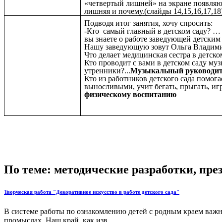
«четвертый лишней» на экране появляют
лишняя и почему.(слайды 14,15,16,17,18
Подводя итог занят
-Кто самый главный в детском саду? 
вы знаете о работе заведующей
Нашу заведующую зовут
Что делает медицинская сестра в
Кто проводит с вами в детском саду му
утренники?...
Музыкальный руководи
Кто из работников детского сада помога
выносливыми, учит бегать, прыгать, игр
физическому воспитанию
По теме: методические разработки, пр
Творческая работа "Декоративное искусство в работе детского сада"
В системе работы по ознакомлению детей с родным краем важ
промыслах. Наш край, как изв...