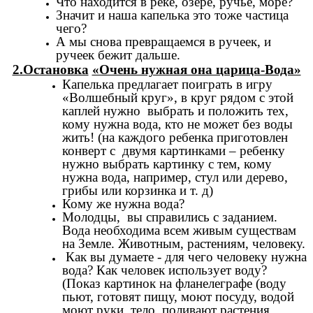
Что находится в реке, озере, ручье, море?
Значит и наша капелька это тоже частица
чего?
А мы снова превращаемся в ручеек, и
ручеек бежит дальше.
2.Остановка
«Очень нужная она царица-Вода»
Капелька предлагает поиграть в игру
«Волшебный круг», в круг рядом с этой
каплей нужно выбрать и положить тех,
кому нужна вода, кто не может без воды
жить! (на каждого ребенка приготовлен
конверт с двумя картинками – ребенку
нужно выбрать картинку с тем, кому
нужна вода, например, стул или дерево,
грибы или корзинка и т. д)
Кому же нужна вода?
Молодцы, вы справились с заданием.
Вода необходима всем живым существам
на Земле. Животным, растениям, человеку.
Как вы думаете - для чего человеку нужна
вода? Как человек использует воду?
(Показ картинок на фланелеграфе (воду
пьют, готовят пищу, моют посуду, водой
моют руки, тело, поливают растения,