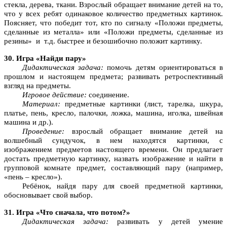
стекла, дерева, ткани. Взрослый обращает внимание детей на то,
что у всех ребят одинаковое количество предметных картинок.
Поясняет, что победит тот, кто по сигналу «Положи предметы,
сделанные из металла» или «Положи предметы, сделанные из
резины» и т.д. быстрее и безошибочно положит картинку.
30. Игра «Найди пару»
Дидактическая задача:
помочь детям ориентироваться в
прошлом и настоящем предмета; развивать ретроспективный
взгляд на предметы.
Игровое действие:
соединение.
Материал:
предметные картинки (лист, тарелка, шкура,
платье, пень, кресло, палочки, ложка, машина, иголка, швейная
машина и др.).
Проведение:
взрослый обращает внимание детей на
волшебный сундучок, в нем находятся картинки, с
изображением предметов настоящего времени. Он предлагает
достать предметную картинку, назвать изображение и найти в
групповой комнате предмет, составляющий пару (например,
«пень – кресло»).
Ребёнок, найдя пару для своей предметной картинки,
обосновывает свой выбор.
31. Игра «Что сначала, что потом?»
Дидактическая задача:
развивать у детей умение