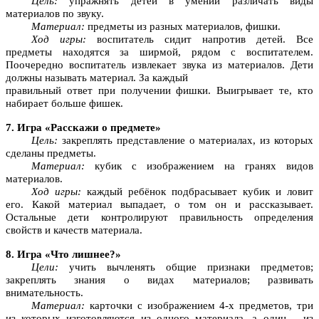
Цель:
упражнять детей в умении различать виды
материалов по звуку.
Материал:
предметы из разных материалов, фишки.
Ход игры:
воспитатель сидит напротив детей. Все
предметы находятся за ширмой, рядом с воспитателем.
Поочередно воспитатель извлекает звука из материалов. Дети
должны называть материал. За каждый
правильный ответ при получении фишки. Выигрывает те, кто
набирает больше фишек.
7. Игра «Расскажи о предмете»
Цель:
закреплять представление о материалах, из которых
сделаны предметы.
Материал:
кубик с изображением на гранях видов
материалов.
Ход игры:
каждый ребёнок подбрасывает кубик и ловит
его. Какой материал выпадает, о том он и рассказывает.
Остальные дети контролируют правильность определения
свойств и качеств материала.
8. Игра «Что лишнее?»
Цели:
учить вычленять общие признаки предметов;
закреплять знания о видах материалов; развивать
внимательность.
Материал:
карточки с изображением 4-х предметов, три
из которых изготовляются из одного материала, а один – из