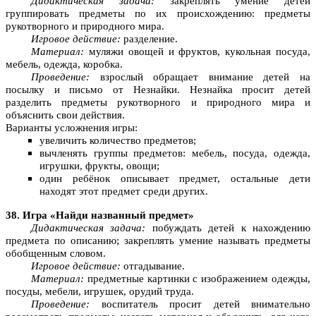
Дидактическая задача:
закреплять умение детей
группировать предметы по их происхождению: предметы
рукотворного и природного мира.
Игровое действие:
разделение.
Материал:
муляжи овощей и фруктов, кукольная посуда,
мебель, одежда, коробка.
Проведение:
взрослый обращает внимание детей на
посылку и письмо от Незнайки. Незнайка просит детей
разделить предметы рукотворного и природного мира и
объяснить свои действия.
Варианты усложнения игры:
увеличить количество предметов;
вычленять группы предметов: мебель, посуда, одежда,
игрушки, фрукты, овощи;
один ребёнок описывает предмет, остальные дети
находят этот предмет среди других.
38. Игра «Найди названный предмет»
Дидактическая задача:
побуждать детей к нахождению
предмета по описанию; закреплять умение называть предметы
обобщенным словом.
Игровое действие:
отгадывание.
Материал:
предметные картинки с изображением одежды,
посуды, мебели, игрушек, орудий труда.
Проведение:
воспитатель просит детей внимательно