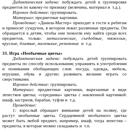
Дидактическая задача:
побуждать детей к группировке
предметов по какому-то признаку (величина, материал и т.д.).
Игровое действие:
группировать.
Материал:
предметные картинки.
Проведение:
«Данила-Мастер» приходит в гости к ребятам
и приносит сундучок, в котором лежат различные предметы. Он
обращается к детям, чтобы они помогли ему найти среди всех
предметов, только:
металлические, съедобные, тяжелые,
круглые, длинные, маленькие, резиновые
и т.д.
33. Игра «Необычные цветы»
Дидактическая задача:
побуждать детей группировать
предметы по способу использования; упражнять в употреблении
и понимании обобщающих слов: посуда, одежда, мебель,
игрушки, обувь и другие; развивать желание играть со
сверстниками.
Игровое действие:
группировать.
Материал:
предметные картинки, вырезанные в виде
лепестков цветка; «серединка» цветка с наклеенной картинкой:
шкаф, кастрюля, барабан, туфли и т.д.
Проведение:
1:
взрослый обращает внимание детей на поляну, где
растут необычные цветы. Сердцевиной необычного цветка
может быть любой предмет, например, шкаф, тогда лепестки –
предметы, в которые можно складывать и т.п.