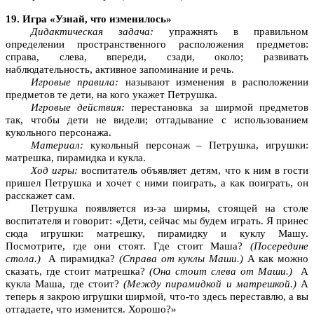
19. Игра «Узнай, что изменилось»
Дидактическая задача:
упражнять в правильном
определении пространственного расположения предметов:
справа, слева, впереди, сзади, около; развивать
наблюдательность, активное запоминание и речь.
Игровые правила:
называют изменения в расположении
предметов те дети, на кого укажет Петрушка.
Игровые действия:
перестановка за ширмой предметов
так, чтобы дети не видели; отгадывание с использованием
кукольного персонажа.
Материал:
кукольный персонаж – Петрушка, игрушки:
матрешка, пирамидка и кукла.
Ход игры:
воспитатель объявляет детям, что к ним в гости
пришел Петрушка и хочет с ними поиграть, а как поиграть, он
расскажет сам.
Петрушка появляется из-за ширмы, стоящей на столе
воспитателя и говорит: «Дети, сейчас мы будем играть. Я принес
сюда игрушки: матрешку, пирамидку и куклу Машу.
Посмотрите, где они стоят. Где стоит Маша?
(Посередине
стола.)
А пирамидка?
(Справа от куклы Маши.)
А как можно
сказать, где стоит матрешка?
(Она стоит слева от Маши.)
А
кукла Маша, где стоит?
(Между пирамидкой и матрешкой.)
А
теперь я закрою игрушки ширмой, что-то здесь переставлю, а вы
отгадаете, что изменится. Хорошо?»