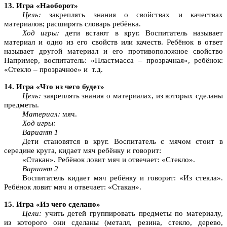
13. Игра «Наоборот»
Цель:
закреплять знания о свойствах и качествах
материалов; расширять словарь ребёнка.
Ход игры:
дети встают в круг. Воспитатель называет
материал и одно из его свойств или качеств. Ребёнок в ответ
называет другой материал и его противоположное свойство
Например, воспитатель: «Пластмасса – прозрачная», ребёнок:
«Стекло – прозрачное» и т.д.
14. Игра «Что из чего будет»
Цель:
закреплять знания о материалах, из которых сделаны
предметы.
Материал:
мяч.
Ход игры:
Вариант 1
Дети становятся в круг. Воспитатель с мячом стоит в
середине круга, кидает мяч ребёнку и говорит:
«Стакан». Ребёнок ловит мяч и отвечает: «Стекло».
Вариант 2
Воспитатель кидает мяч ребёнку и говорит: «Из стекла».
Ребёнок ловит мяч и отвечает: «Стакан».
15. Игра «Из чего сделано»
Цели:
учить детей группировать предметы по материалу,
из которого они сделаны (металл, резина, стекло, дерево,