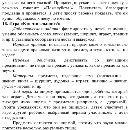
указывая на него указкой. Продавец опускает в пакет покупку и
вежливо говорит: «Пожалуйста!». Покупатель благодарит
продавца и прощается, а дети просят ребенка показать, что он
купил, обращаясь к нему по имени.
18. Игра «Кто что слышит?»
Дидактическая задача:
формировать у детей внимание,
умение обозначать слово звуки (звенит, шуршит, играет, трещит
и др.); развивать сообразительность и выдержку.
Игровые правила:
показывать предмет можно только после
того, как дети правильно назовут и предмет, и звуки, которые он
издает.
Игровые действия:
действовать со звучащими
предметами; не глядя на предмет, узнавать, какие предметы как
звучат.
Материал:
предметы, издающие звук (колокольчик –
звенит, книга – шуршит, дудочка – играет, пианино – звучит,
гусли – играют и др.
Ход игры:
за ширму приглашается один ребёнок, который
так играет. Дети услышав звук, отгадывают, а тот кто играл,
выходит из-за ширмы с предметом (например, с дудочкой).
Ребята убеждаются, что они не ошиблись. Затем участвует в
игре другой ребёнок, выбранный первым участником, а дети
отгадывают.
Предметы остаются за ширмой, потому что звуки можно
повторять несколько раз (только тише).