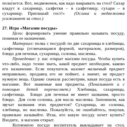
полагается. Вот, медвежонок, как надо накрывать на стол? Сахар
кладут в сахарницу, салфетки – в салфетницу, сухари – в
сухарницу. Приглашай гост!»
(Ослика и медвежонка
усаживают за стол.)
27. Игра «Магазин посуды»
Цели:
формировать умение правильно называть посуду,
понимая ее назначение.
Материал:
полка с посудой: по две сахарницы и хлебницы,
салфетница (отличающаяся формой, материалом, размеров),
блюдо для печенья, сухарница, солонка, масленка.
Проведение:
у нас открыт магазин посуды. Чтобы купить
что-либо, надо точно знать, какой предмет необходим, каково
его назначение. Если покупатель назовет желаемый предмет
неправильно, продавец его не поймет, а значит, не продаст
нужную вещь. Однако сначала рассмотрим, какая посуда есть в
магазине. Вот знакомые вам предметы.
(Показывает и с
помощью детей перечисляет.)
Хлебницы, сахарницы,
салфетница. Блюдо для печенья не имеет названия, просто
блюдо. Для соли солонка, для масла масленка. Запомнили, как
звучат названия этих предметов? Сухарница, но солонка,
хлебница, но масленка. Пожалуйста, не ошибайтесь, покупая,
правильно называйте. Итак, кто какую посуду хочет купить?
Входите, в магазин открыт.
Купленную посуду воспитатель выкладывает на стол,