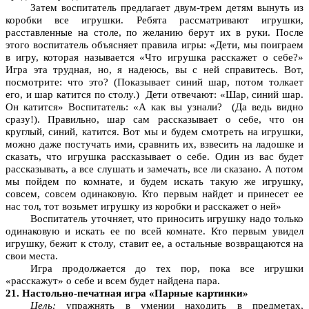
Затем воспитатель предлагает двум-трем детям вынуть из
коробки все игрушки. Ребята рассматривают игрушки,
расставленные на столе, по желанию берут их в руки. После
этого воспитатель объясняет правила игры: «Дети, мы поиграем
в игру, которая называется «Что игрушка расскажет о себе?»
Игра эта трудная, но, я надеюсь, вы с ней справитесь. Вот,
посмотрите: что это? (Показывает синий шар, потом толкает
его, и шар катится по столу.) Дети отвечают: «Шар, синий шар.
Он катится» Воспитатель: «А как вы узнали? (Да ведь видно
сразу!). Правильно, шар сам рассказывает о себе, что он
круглый, синий, катится. Вот мы и будем смотреть на игрушки,
можно даже постучать ими, сравнить их, взвесить на ладошке и
сказать, что игрушка рассказывает о себе. Один из вас будет
рассказывать, а все слушать и замечать, все ли сказано. А потом
мы пойдем по комнате, и будем искать такую же игрушку,
совсем, совсем одинаковую. Кто первым найдет и принесет ее
нас тол, тот возьмет игрушку из коробки и расскажет о ней»
Воспитатель уточняет, что приносить игрушку надо только
одинаковую и искать ее по всей комнате. Кто первым увидел
игрушку, бежит к столу, ставит ее, а остальные возвращаются на
свои места.
Игра продолжается до тех пор, пока все игрушки
«расскажут» о себе и всем будет найдена пара.
21. Настольно-печатная игра «Парные картинки»
Цель:
упражнять в умении находить в предметах,