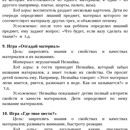
другого (например, платье, шорты, пальто, ваза).
Ход игры:
воспитатель раздает несколько карточек. Дети по
очереди определяют лишний предмет, материал которого не
соответствует материалу других трех, и объясняют почему.
Усложнение:
после того как ребёнок определил лишний
предмет, ему задают вопрос: «Что будет, если вазу сделать из
ткани?» и т.д.
9. Игра «Отгадай материал»
Цель:
закреплять знания о свойствах и качествах
материалов и их названиях.
Материал:
игрушечный Незнайка.
Ход игры:
в гости приходит Незнайка, который забыл
названия материалов, а знает только их свойства. Он просит
детей помочь ему. Например, Незнайка говорит: «Этот материал
легко мнется, рвется, размокает в воде. Как он называется?» и
т.д.
Усложнение:
Незнайка показывает детям полный алгоритм
свойств и качеств материалов. Дети определяют по нему
название материалов.
10. Игра «Где твое место?»
Цели:
закреплять знания о свойствах и качествах
материалов; развивать внимание, быстроту реакции.
Ход игры:
дети загадывают, каким предметом