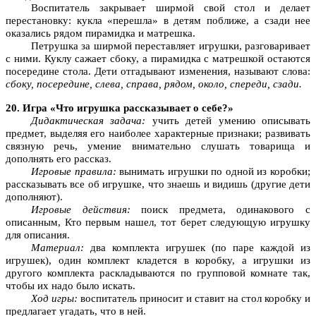
Воспитатель закрывает ширмой свой стол и делает
перестановку: кукла «перешла» в детям поближе, а сзади нее
оказались рядом пирамидка и матрешка.
Петрушка за ширмой переставляет игрушки, разговаривает
с ними. Куклу сажает сбоку, а пирамидка с матрешкой остаются
посередине стола. Дети отгадывают изменения, называют слова:
сбоку, посередине, слева, справа, рядом, около, спереди, сзади.
20. Игра «Что игрушка рассказывает о себе?»
Дидактическая задача:
учить детей умению описывать
предмет, выделяя его наиболее характерные признаки; развивать
связную речь, умение внимательно слушать товарища и
дополнять его рассказ.
Игровые правила:
вынимать игрушки по одной из коробки;
рассказывать все об игрушке, что знаешь и видишь (другие дети
дополняют).
Игровые действия:
поиск предмета, одинакового с
описанным, Кто первым нашел, тот берет следующую игрушку
для описания.
Материал:
два комплекта игрушек (по паре каждой из
игрушек), один комплект кладется в коробку, а игрушки из
другого комплекта раскладываются по групповой комнате так,
чтобы их надо было искать.
Ход игры:
воспитатель приносит и ставит на стол коробку и
предлагает угадать, что в ней.