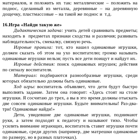
материалов, и положить их так: металлические – положить на
поднос, сделанный из металла, деревянные – на деревянную
дощечку, пластмассовые – на такой же поднос и т.д.
16.Игра «Найди такую же»
Дидактическая задача:
учить детей сравнивать предметы;
находить в предметах признаки сходства и различия; развивать
наблюдательность, смекалку, связную речь.
Игровые правила:
тот, кто нашел одинаковые игрушки,
должен сказать об этом на ухо воспитателю; громко называть
одинаковые игрушки нельзя; пусть все дети поищут и найдут их.
Игровые действия:
поиск одинаковых игрушек; действия
по сигналу воспитателя.
Материал:
подбираются разнообразные игрушки, среди
которых обязательно должны быть одинаковые.
Ход игры:
воспитатель объявляет, что дети будут быстро
выполнять задание. Затем она говорит: «Здесь стоят на столе
игрушки. Я сосчитаю до трех, а вы в это время должны отыскать
две совсем одинаковые игрушки. Будьте внимательны! Раз-два-
три! Одинаковые найди!»
Дети, увидевшие две одинаковые игрушки, поднимают
руки, а затем подходят к педагогу и называют тихо. Чтобы
усилить внимание играющих, воспитатель ставит игрушки почти
одинаковые, среди других (например, две матрешки одинаковые
по размеру, но в разных платочках).