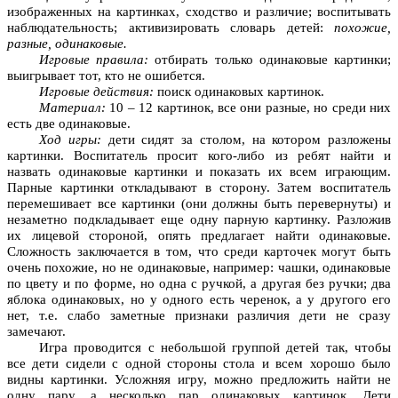
изображенных на картинках, сходство и различие; воспитывать
наблюдательность; активизировать словарь детей:
похожие,
разные, одинаковые.
Игровые правила:
отбирать только одинаковые картинки;
выигрывает тот, кто не ошибется.
Игровые действия:
поиск одинаковых картинок.
Материал:
10 – 12 картинок, все они разные, но среди них
есть две одинаковые.
Ход игры:
дети сидят за столом, на котором разложены
картинки. Воспитатель просит кого-либо из ребят найти и
назвать одинаковые картинки и показать их всем играющим.
Парные картинки откладывают в сторону. Затем воспитатель
перемешивает все картинки (они должны быть перевернуты) и
незаметно подкладывает еще одну парную картинку. Разложив
их лицевой стороной, опять предлагает найти одинаковые.
Сложность заключается в том, что среди карточек могут быть
очень похожие, но не одинаковые, например: чашки, одинаковые
по цвету и по форме, но одна с ручкой, а другая без ручки; два
яблока одинаковых, но у одного есть черенок, а у другого его
нет, т.е. слабо заметные признаки различия дети не сразу
замечают.
Игра проводится с небольшой группой детей так, чтобы
все дети сидели с одной стороны стола и всем хорошо было
видны картинки. Усложняя игру, можно предложить найти не
одну пару, а несколько пар одинаковых картинок. Дети