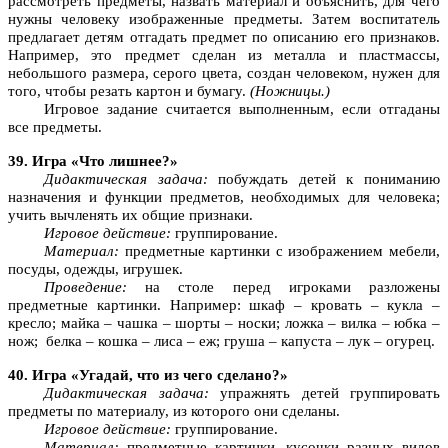
рассмотреть предметы, назвать материал и объяснить, для чего
нужны человеку изображенные предметы. Затем воспитатель
предлагает детям отгадать предмет по описанию его признаков.
Например, это предмет сделан из металла и пластмассы,
небольшого размера, серого цвета, создан человеком, нужен для
того, чтобы резать картон и бумагу.
(Ножницы.)
Игровое задание считается выполненным, если отгаданы
все предметы.
39. Игра «Что лишнее?»
Дидактическая задача:
побуждать детей к пониманию
назначения и функции предметов, необходимых для человека;
учить вычленять их общие признаки.
Игровое действие:
группирование.
Материал:
предметные картинки с изображением мебели,
посуды, одежды, игрушек.
Проведение:
на столе перед игроками разложены
предметные картинки. Например: шкаф – кровать – кукла –
кресло; майка – чашка – шорты – носки;
ложка – вилка – юбка –
нож; белка – кошка – лиса – еж; груша – капуста – лук – огурец.
40. Игра «Угадай, что из чего сделано?»
Дидактическая задача:
упражнять детей группировать
предметы по материалу, из которого они сделаны.
Игровое действие:
группирование.
Материал:
предметные картинки, кусочки разных видов