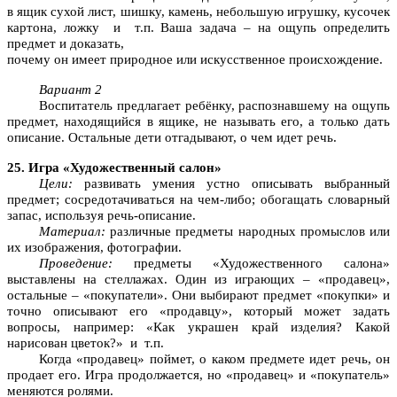
в ящик сухой лист, шишку, камень, небольшую игрушку, кусочек
картона, ложку и т.п. Ваша задача – на ощупь определить
предмет и доказать,
почему он имеет природное или искусственное происхождение.
Вариант 2
Воспитатель предлагает ребёнку, распознавшему на ощупь
предмет, находящийся в ящике, не называть его, а только дать
описание. Остальные дети отгадывают, о чем идет речь.
25. Игра «Художественный салон»
Цели:
развивать умения устно описывать выбранный
предмет; сосредотачиваться на чем-либо; обогащать словарный
запас, используя речь-описание.
Материал:
различные предметы народных промыслов или
их изображения, фотографии.
Проведение:
предметы «Художественного салона»
выставлены на стеллажах. Один из играющих – «продавец»,
остальные – «покупатели». Они выбирают предмет «покупки» и
точно описывают его «продавцу», который может задать
вопросы, например: «Как украшен край изделия? Какой
нарисован цветок?» и т.п.
Когда «продавец» поймет, о каком предмете идет речь, он
продает его. Игра продолжается, но «продавец» и «покупатель»
меняются ролями.