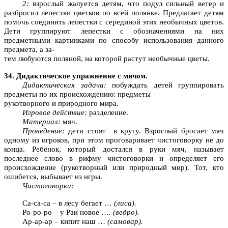
2:
взрослый жалуется детям, что подул сильный ветер и
разбросил лепестки цветков по всей полянке. Предлагает детям
помочь соединить лепестки с серединой этих необычных цветов.
Дети группируют лепестки с обозначениями на них
предметными картинками по способу использования данного
предмета, а за-
тем любуются поляной, на которой растут необычные цветы.
34. Дидактическое упражнение с мячом.
Дидактическая задача:
побуждать детей группировать
предметы по их происхождению: предметы
рукотворного и природного мира.
Игровое действие:
разделение.
Материал:
мяч.
Проведение:
дети стоят в кругу. Взрослый бросает мяч
одному из игроков, при этом проговаривает чистоговорку не до
конца. Ребёнок, который достался в руки мяч, называет
последнее слово в рифму чистоговорки и определяет его
происхождение (рукотворный или природный мир). Тот, кто
ошибется, выбывает из игры.
Чистоговорки:
Са-са-са – в лесу бегает …
(лиса).
Ро-ро-ро – у Раи новое ….
(ведро).
Ар-ар-ар – кипит наш …
(самовар).