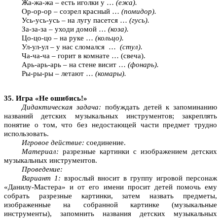
Жа-жа-жа – есть иголки у …
(ежа).
Ор-ор-ор – созрел красный …
(помидор).
Усь-усь-усь – на лугу пасется …
(гусь).
За-за-за – уходи домой …
(коза).
Цо-цо-цо – на руке …
(кольцо).
Ул-ул-ул – у нас сломался …
(стул).
Ча-ча-ча – горит в комнате … (свеча).
Арь-арь-арь – на стене висит …
(фонарь).
Ры-ры-ры – летают …
(комары).
35. Игра «Не ошибись!»
Дидактическая задача:
побуждать детей к запоминанию
названий детских музыкальных инструментов; закреплять
понятие о том, что без недостающей части предмет трудно
использовать.
Игровое действие:
соединение.
Материал:
разрезные картинки с изображением детских
музыкальных инструментов.
Проведение:
Вариант 1:
взрослый вносит в группу игровой персонаж
«Данилу-Мастера» и от его имени просит детей помочь ему
собрать разрезные картинки, затем назвать предметы,
изображенные на собранной картинке (музыкальные
инструменты), запомнить названия детских музыкальных