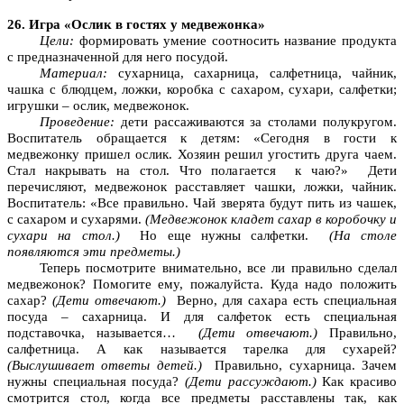
26. Игра «Ослик в гостях у медвежонка»
Цели:
формировать умение соотносить название продукта
с предназначенной для него посудой.
Материал:
сухарница, сахарница, салфетница, чайник,
чашка с блюдцем, ложки, коробка с сахаром, сухари, салфетки;
игрушки – ослик, медвежонок.
Проведение:
дети рассаживаются за столами полукругом.
Воспитатель обращается к детям: «Сегодня в гости к
медвежонку пришел ослик. Хозяин решил угостить друга чаем.
Стал накрывать на стол. Что полагается к чаю?» Дети
перечисляют, медвежонок расставляет чашки, ложки, чайник.
Воспитатель: «Все правильно. Чай зверята будут пить из чашек,
с сахаром и сухарями.
(Медвежонок кладет сахар в коробочку и
сухари на стол.)
Но еще нужны салфетки.
(На столе
появляются эти предметы.)
Теперь посмотрите внимательно, все ли правильно сделал
медвежонок? Помогите ему, пожалуйста. Куда надо положить
сахар?
(Дети отвечают.)
Верно, для сахара есть специальная
посуда – сахарница. И для салфеток есть специальная
подставочка, называется…
(Дети отвечают.)
Правильно,
салфетница. А как называется тарелка для сухарей?
(Выслушивает ответы детей.)
Правильно, сухарница. Зачем
нужны специальная посуда?
(Дети рассуждают.)
Как красиво
смотрится стол, когда все предметы расставлены так, как