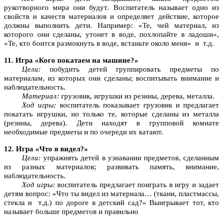
рукотворного мира они будут. Воспитатель называет одно из
свойств и качеств материалов и определяет действие, которое
должны выполнить дети. Например: «Те, чей материал, из
которого они сделаны, утонет в воде, похлопайте в ладоши»,
«Те, кто боится размокнуть в воде, встаньте около меня» и т.д.
11. Игра «Кого покатаем на машине?»
Цели:
побудить детей группировать предметы по
материалам, из которых они сделаны; воспитывать внимание и
наблюдательность.
Материал:
грузовик, игрушки из резины, дерева, металла.
Ход игры:
воспитатель показывает грузовик и предлагает
покатать игрушки, но только те, которые сделаны из металла
(резины, дерева). Дети находят в групповой комнате
необходимые предметы и по очереди их катают.
12. Игра «Что я видел?»
Цели:
упражнять детей в узнавании предметов, сделанным
из разных материалов; развивать память, внимание,
наблюдательность.
Ход игры:
воспитатель предлагает поиграть в игру и задает
детям вопрос: «Что ты видел из материала… (ткани, пластмассы,
стекла и т.д.) по дороге в детский сад?» Выигрывает тот, кто
называет больше предметов и правильно