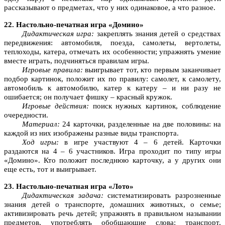
рассказывают о предметах, что у них одинаковое, а что разное.
22. Настольно-печатная игра «Домино»
Дидактическая игра:
закреплять знания детей о средствах
передвижения: автомобиля, поезда, самолеты, вертолеты,
теплоходы, катера, отмечать их особенности; упражнять умение
вместе играть, подчиняться правилам игры.
Игровые правила:
выигрывает тот, кто первым заканчивает
подбор картинок, положит их по правилу: самолет, к самолету,
автомобиль к автомобилю, катер к катеру – и ни разу не
ошибается; он получает фишку – красный кружок.
Игровые действия:
поиск нужных картинок, соблюдение
очередности.
Материал:
24 карточки, разделенные на две половины: на
каждой из них изображены разные виды транспорта.
Ход игры:
в игре участвуют 4 – 6 детей. Карточки
раздаются на 4 – 6 участников. Игра проходит по типу игры
«Домино». Кто положит последнюю карточку, а у других они
еще есть, тот и выигрывает.
23. Настольно-печатная игра «Лото»
Дидактическая задача:
систематизировать разрозненные
знания детей о транспорте, домашних животных, о семье;
активизировать речь детей; упражнять в правильном назывании
предметов, употреблять обобщающие слова: транспорт,