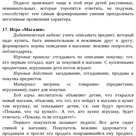
Педагог привлекает чаще в этой игре детей рассеянных,
невнимательных. которые торопятся ответить, не подумав,
способствует тем самым формированию умения преодолевать
негативные проявления характера.
17. Игра «Магазин»
Дидактическая задача:
учить описывать предмет, который
надо купить, быть внимательным и вежливым друг к другу;
формировать нормы поведения в магазине: вежливо попросить,
поблагодарить.
Игровые правила:
отгадывать по описанию покупку; тот,
кто первым отгадал, идет за покупкой в магазин. С купленными
предметами, игрушками дети потом играют.
Игровые действия:
загадывание, отгадывание, продажа и
покупка предметов.
Материал:
витрина «с товарами» (предметами,
игрушками); пакет для покупки.
Ход игры:
воспитатель объявляет детям, что открылся
новый магазин, объясняя, что тот, кто пойдет в магазин и купит
там игрушку, не показывает детям, т.к. они будут просить:
«Покажи, что ты купил!». А тот, кто купил игрушку, будет
отвечать: «Покажу, если отгадаете!»
Первого покупателя называет педагог. Все дети сидят
спиной к магазину. Покупатель вежливо здоровается с
продавцом и просит его продать понравившийся ему предмет,