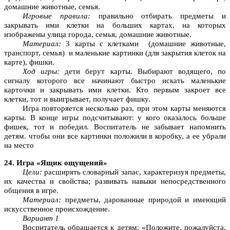
домашние животные, семья.
Игровые правила:
правильно отбирать предметы и
закрывать ими клетки на больших картах, на которых
изображены улица города, семья, домашние животные.
Материал:
3 карты с клетками (домашние животные,
транспорт, семья) и маленькие картинки (для закрытия клеток на
карте), фишки.
Ход игры:
дети берут карты. Выбирают водящего, по
сигналу которого все начинают быстро искать маленькие
карточки и закрывать ими клетки. Кто первым закроет все
клетки, тот и выигрывает, получает фишку.
Игра повторяется несколько раз, при этом карты меняются
карты. В конце игры подсчитывают: у кого оказалось больше
фишек, тот и победил. Воспитатель не забывает напомнить
детям. чтобы они все картинки положили в коробку, а ее убрали
на место
24. Игра «Ящик ощущений»
Цели:
расширять словарный запас, характеризуя предметы,
их качества и свойства; развивать навыки непосредственного
общения в игре.
Материал:
предметы, дарованные природой и имеющий
искусственное происхождение.
Вариант 1
Воспитатель обращается к детям: «Положите, пожалуйста,