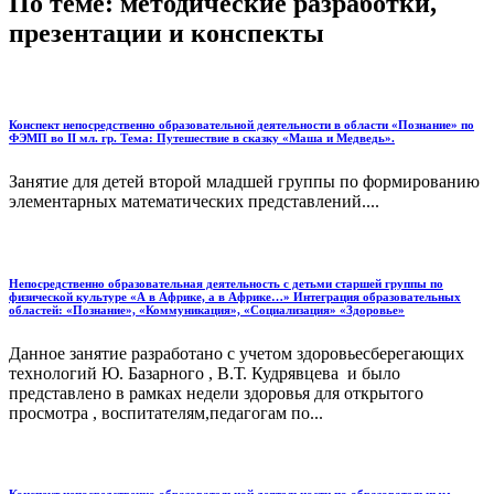
По теме: методические разработки,
презентации и конспекты
Конспект непосредственно образовательной деятельности в области «Познание» по
ФЭМП во II мл. гр. Тема: Путешествие в сказку «Маша и Медведь».
Занятие для детей второй младшей группы по формированию
элементарных математических представлений....
Непосредственно образовательная деятельность с детьми старшей группы по
физической культуре «А в Африке, а в Африке…» Интеграция образовательных
областей: «Познание», «Коммуникация», «Социализация» «Здоровье»
Данное занятие разработано с учетом здоровьесберегающих
технологий Ю. Базарного , В.Т. Кудрявцева и было
представлено в рамках недели здоровья для открытого
просмотра , воспитателям,педагогам по...