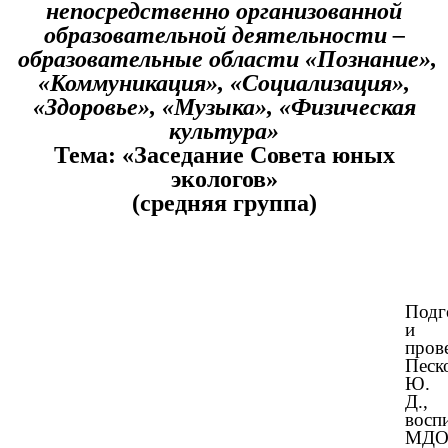
непосредственно организованной
образовательной деятельности –
образовательные области «Познание»,
«Коммуникация», «Социализация»,
«Здоровье», «Музыка», «Физическая
культура»
Тема: «Заседание Совета юных
экологов»
(средняя группа)
Подг
и
пров
Песк
Ю.
Д.,
восп
МДО