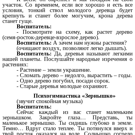
участок. Со временем, если все хорошо и есть все
условия, тонкий ствол молодого деревца будет
крепнуть и станет более могучим, крона дерева
станет гуще.
Воспитатель:
- Посмотрите на схему, как растет дерево
(семя-росток-деревце-взрослое дерево).
Воспитатель:
А зачем нам нужны растения?
(очищают воздух, позволяют легко дышать).
Воспитатель:
Да, деревья называют легкими
нашей планеты. Послушайте народные изречения о
растениях:
- Растение – земли украшение.
- Сломать дерево – недолго, вырастить – годы.
- Одно дерево погубил, посади сорок.
- Старые деревья молодые охраняют.
Психогимнастика «Зернышко»
(звучит спокойная музыка)
Воспитатель:
Сейчас каждый из вас станет маленьким
зернышком. Закройте глаза… Представь, ты
маленькое зернышко. Ты сидишь глубоко в земле.
Темно… Вдруг стало теплее. Ты потянулся вверх и
твой росток оказался на воле. Солнышко согрело