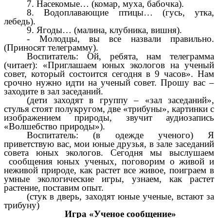
7. Насекомые… (комар, муха, бабочка).
8. Водоплавающие птицы… (гусь, утка,
лебедь).
9. Ягоды… (малина, клубника, вишня).
- Молодцы, вы все назвали правильно.
(Приносят телеграмму).
Воспитатель: Ой, ребята, нам телеграмма
(читает): «Приглашаем юных экологов на ученый
совет, который состоится сегодня в 9 часов». Нам
срочно нужно идти на ученый совет. Прошу вас –
заходите в зал заседаний.
(дети заходят в группу – «зал заседаний»,
стулья стоят полукругом, две «трибуны», картинки с
изображением природы, звучит аудиозапись
«Волшебство природы»).
Воспитатель: (в одежде ученого) Я
приветствую вас, мои юные друзья, в зале заседаний
совета юных экологов. Сегодня мы выслушаем
сообщения юных ученых, поговорим о живой и
неживой природе, как растет все живое, поиграем в
умные экологические игры, узнаем, как растет
растение, поставим опыт.
(стук в дверь, заходят юные ученые, встают за
трибуну)
Игра «Ученое сообщение»