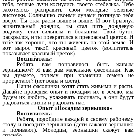
тебя, теплые лучи коснулись твоего стебелька. Тебе
захотелось расправить свои молодые зеленые
листочки. Солнышко своими лучами потянуло тебя
вверх. Ты стал расти выше и выше. И вот брызнул
живительный дождик, ты стал пить дождевую
водичку, стал сильным и большим. Твой бутон
раскрылся, и ты превратился в прекрасный цветок. И
тебе так хорошо, что ты живешь на этой земле. И
вот вырос такой красивый цветок (воспитатель
показывает красивый цветок).
Воспитатель:
Ребята, вам понравилось быть живым
зернышком? Я вам дам маленькие фасолинки. Как
вы думаете, почему при хранении семена не
прорастают? (нет воды и света).
Наши фасолинки хотят стать живыми и расти.
Давайте проведем опыт и посадим их в землю, мы
будем их любить, ухаживать поливать, а они будут
радоваться жизни и радовать нас.
Опыт «Посадим зернышко»
Воспитатель:
Ребята, подойдите каждый к своему рабочему
столу и посадите зернышко (дети сажают зернышко
и поливают). Молодцы, зернышки скажут вам
спасибо.