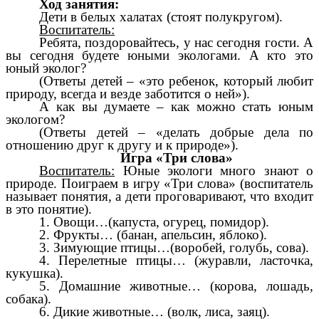
Ход занятия:
Дети в белых халатах (стоят полукругом).
Воспитатель:
Ребята, поздоровайтесь, у нас сегодня гости. А
вы сегодня будете юными экологами. А кто это
юный эколог?
(Ответы детей – «это ребенок, который любит
природу, всегда и везде заботится о ней»).
А как вы думаете – как можно стать юным
экологом?
(Ответы детей – «делать добрые дела по
отношению друг к другу и к природе»).
Игра «Три слова»
Воспитатель:
Юные экологи много знают о
природе. Поиграем в игру «Три слова» (воспитатель
называет понятия, а дети проговаривают, что входит
в это понятие).
1. Овощи…(капуста, огурец, помидор).
2. Фрукты… (банан, апельсин, яблоко).
3. Зимующие птицы…(воробей, голубь, сова).
4. Перелетные птицы… (журавли, ласточка,
кукушка).
5. Домашние животные… (корова, лошадь,
собака).
6. Дикие животные… (волк, лиса, заяц).