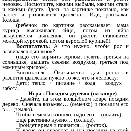
человек. Посмотрите, какими выбыли, какими стали
и какими будете. Здесь на картинке показано, как
растет и развивается цыпленок. Иди, расскажи,
Ксюша.
(ребенок по картинке рассказывает: мама
курица высиживает яйцо, потом из яйца
вылупляется цыпленок, он растет, становится
молодой курочкой, потом взрослой курицей).
Воспитатель:
А что нужно, чтобы рос и
развивался цыпленок?
(надо его кормить зерном, гулять, греться на
солнышке, дышать свежим воздухом, греться под
маминым крылом).
Воспитатель: Оказывается для роста и
развития цыпленка нужно то же, что и человеку:
Дети: тепло + питание + вода + воздух +
забота.
Игра «Посадим дерево» (на ковре)
- Давайте, на этом волшебном ковре посадим
дерево. Сначала возьмем… (семечко) и посадим его
в … (землю).
Чтобы семечко взошло, надо его… (полить).
Еще растению нужно… (солнце).
Пройдет время и появится… (росток).
К весне он окрепнет и мы посадим на свой