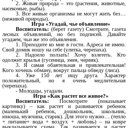
2. Живая природа – это (растения, животные,
насекомые, рыбы).
3. Все живые организмы не могут жить без…
(неживой природы).
Игра «Угадай, чье объявление»
Воспитатель:
(берет газету) Смотрите, газета
лесных объявлений, но без подписей. Давайте
угадаем, чьи же это объявления.
1. Приходите ко мне в гости. Адреса не имею.
Свой домик ношу на себе (улитка, черепаха).
2. Надоело ползать! Хочу взлететь. Кто
одолжит крылья (гусеница, змея, червяк).
3. Я самая обаятельная и привлекательная!
Кого хочешь обману, вокруг пальца обведу (лиса).
4. Уже 150 лет ищу друга. Характер
положительный, но я очень медлительная
(черепаха).
- Молодцы, угадали.
Игра «Как растет все живое?»
Воспитатель:
Посмотрите (показывает
картинку) – как растет и развивается ребенок
(маленький ребенок, дошкольник, школьник,
юноша, мужчина, старик). Для этого нужно… (тепло
+ питание+ вода + воздух + любовь) – на ковре
выкладывается схема. Так развивается и растет