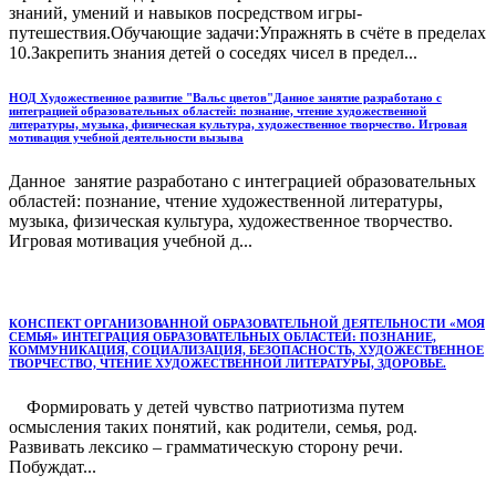
знаний, умений и навыков посредством игры-
путешествия.Обучающие задачи:Упражнять в счёте в пределах
10.Закрепить знания детей о соседях чисел в предел...
НОД Художественное развитие "Вальс цветов"Данное занятие разработано с
интеграцией образовательных областей: познание, чтение художественной
литературы, музыка, физическая культура, художественное творчество. Игровая
мотивация учебной деятельности вызыва
Данное занятие разработано с интеграцией образовательных
областей: познание, чтение художественной литературы,
музыка, физическая культура, художественное творчество.
Игровая мотивация учебной д...
КОНСПЕКТ ОРГАНИЗОВАННОЙ ОБРАЗОВАТЕЛЬНОЙ ДЕЯТЕЛЬНОСТИ «МОЯ
СЕМЬЯ» ИНТЕГРАЦИЯ ОБРАЗОВАТЕЛЬНЫХ ОБЛАСТЕЙ: ПОЗНАНИЕ,
КОММУНИКАЦИЯ, СОЦИАЛИЗАЦИЯ, БЕЗОПАСНОСТЬ, ХУДОЖЕСТВЕННОЕ
ТВОРЧЕСТВО, ЧТЕНИЕ ХУДОЖЕСТВЕННОЙ ЛИТЕРАТУРЫ, ЗДОРОВЬЕ.
Формировать у детей чувство патриотизма путем
осмысления таких понятий, как родители, семья, род.
Развивать лексико – грамматическую сторону речи.
Побуждат...