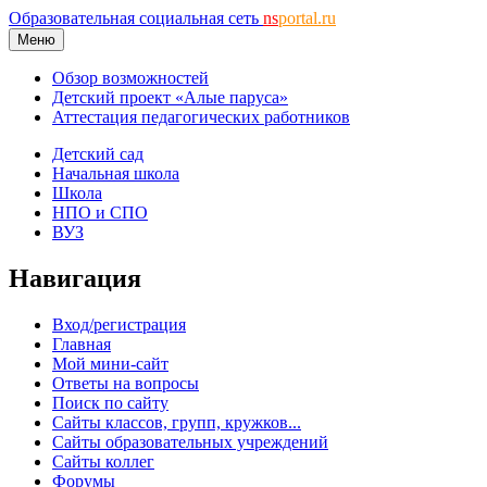
Образовательная социальная сеть
ns
portal.ru
Меню
Обзор возможностей
Детский проект «Алые паруса»
Аттестация педагогических работников
Детский сад
Начальная школа
Школа
НПО и СПО
ВУЗ
Навигация
Вход/регистрация
Главная
Мой мини-сайт
Ответы на вопросы
Поиск по сайту
Сайты классов, групп, кружков...
Сайты образовательных учреждений
Сайты коллег
Форумы