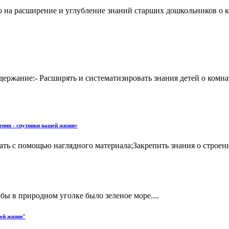
 на расширение и углубление знаний старших дошкольников о к
ржание:- Расширять и систематизировать знания детей о комнат
ния - спутники нашей жизни»
ть с помощью наглядного материала;Закрепить знания о строени
бы в природном уголке было зеленое море....
ей жизни"