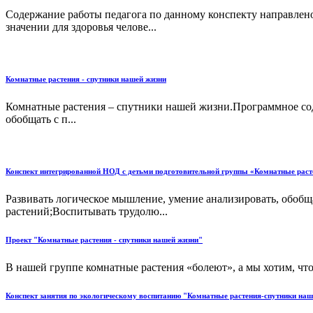
Содержание работы педагога по данному конспекту направлено
значении для здоровья челове...
Комнатные растения - спутники нашей жизни
Комнатные растения – спутники нашей жизни.Программное соде
обобщать с п...
Конспект интегрированной НОД с детьми подготовительной группы «Комнатные расте
Развивать логическое мышление, умение анализировать, обобща
растений;Воспитывать трудолю...
Проект "Комнатные растения - спутники нашей жизни"
В нашей группе комнатные растения «болеют», а мы хотим, что
Конспект занятия по экологическому воспитанию "Комнатные растения-спутники наш