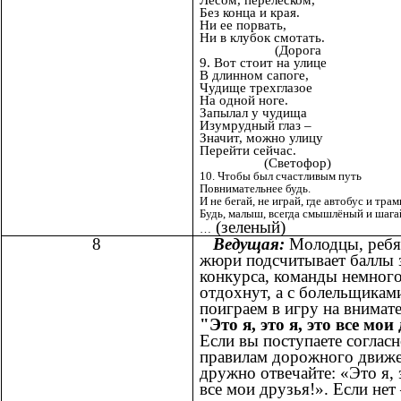
Лесом, перелеском,
Без конца и края.
Ни ее порвать,
Ни в клубок смотать.
(Дорога
9. Вот стоит на улице
В длинном сапоге,
Чудище трехглазое
На одной ноге.
Запылал у чудища
Изумрудный глаз –
Значит, можно улицу
Перейти сейчас.
(Светофор)
10. Чтобы был счастливым путь
Повнимательнее будь.
И не бегай, не играй, где автобус и трам
Будь, малыш, всегда смышлёный и шагай
(зеленый)
…
8
Ведущая:
Молодцы, ребя
жюри подсчитывает баллы з
конкурса, команды немног
отдохнут, а с болельщикам
поиграем в игру на внимате
"Это я, это я, это все мои
Если вы поступаете соглас
правилам дорожного движе
дружно отвечайте: «Это я, э
все мои друзья!». Если нет