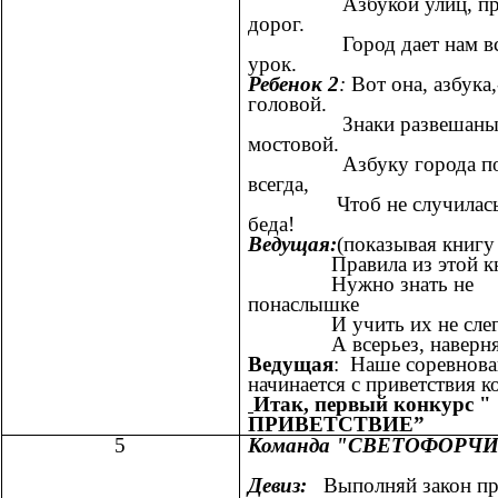
Азбукой улиц, прос
дорог.
Город дает нам все
урок.
Ребенок 2
:
Вот она, азбука,
головой.
Знаки развешаны 
мостовой.
Азбуку города по
всегда,
Чтоб не случилась 
беда!
Ведущая:
(показывая книг
Правила из этой кн
Нужно знать не
понаслышке
И учить их не слег
А всерьез, наверня
Ведущая
: Наше соревнова
начинается с приветствия к
Итак, первый конкурс "
ПРИВЕТСТВИЕ”
5
Команда "СВЕТОФОРЧ
Девиз:
Выполняй закон пр