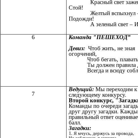
Красный свет зажег
Стой!
Желтый вспыхнул 
Подожди!
А зеленый свет – И
6
Команда "ПЕШЕХОД”
Девиз:
Чтоб жить, не зная
огорчений,
Чтоб бегать, плавать и
Ты должен правила д
Всегда и всюду соблю
Ведущий:
Мы переходим к
7
следующему конкурсу.
Второй конкурс, "Загадк
Команды по очереди загад
друг другу загадки. Кажд
правильный ответ оценивае
балл.
Загадки:
1
. Я мчусь, держусь за провода,