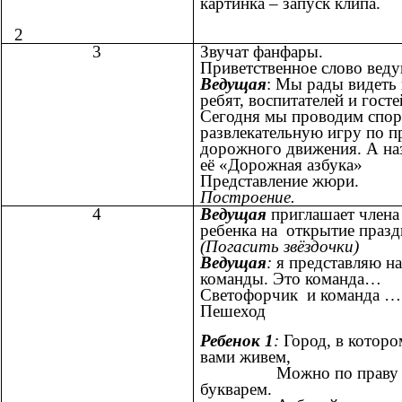
картинка – запуск клипа.
2
3
Звучат фанфары.
Приветственное слово веду
Ведущая
: Мы рады видеть 
ребят, воспитателей и госте
Сегодня мы проводим спор
развлекательную игру по п
дорожного движения. А на
её «Дорожная азбука»
Представление жюри.
Построение.
4
Ведущая
приглашает член
ребенка на открытие празд
(Погасить звёздочки)
Ведущая
:
я представляю н
команды. Это команда…
Светофорчик и команда ….
Пешеход
Ребенок 1
:
Город, в которо
вами живем,
Можно по праву на
букварем.