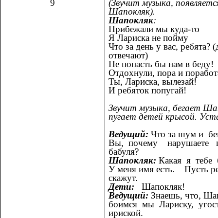
9
(Звучит музыка, появляетс
Шапокляк).
Шапокляк
:
Прибежали мы куда-то
Я Лариска не пойму
Что за день у вас, ребята? (
отвечают)
Не попасть бы нам в беду!
Отдохнули, пора и поработ
Ты, Лариска, вылезай!
И ребяток попугай!
Звучит музыка, бегает Ша
пугает детей крысой. Уста
Ведущий:
Что за шум и бе
Вы, почему нарушаете 
бабуля?
Шапокляк:
Какая я тебе
У меня имя есть. Пусть р
скажут.
Дети:
Шапокляк!
Ведущий:
Знаешь, что, Ша
боимся мы Лариску, угос
ириской.