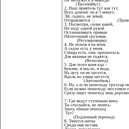
Не заблужусь я никогда.
(Троллейбус)
2. Наш приятель тут как тут,
Всех домчит он в 5 минут,
Эй, садись, не зевай,
Отправляется … (Трамв
3. Посмотри, силач какой,
На ходу одной рукой
Останавливать привык
Пятитонный грузовик.
(Регулировщик)
4. Не похож я на коня,
А седло есть у меня,
Спицы есть, они, признаться,
Для вязанья не годятся.
(Велосипед)
5. Для этого коня еда –
Бензин, и масло, и вода,
На лугу он не пасется,
Вдоль по улице несется.
(Автомобиль)
6. Ну, а если пешеходу тротуар н
Если нужно пешеходу мостовую 
Сразу ищет пешеход знак доро
7. Где ведут ступеньки вниз,
Ты спускайся, не ленись.
Знать обязан пешеход
Тут?
(Подземный переход)
8. Тянется нитка
Среди нив петляя,