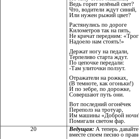
Ведь горит зелёный свет?
Что, водители ждут синий,
Или нужен рыжий цвет?
Растянулись по дороге
Километров так на пять,
Не кричат передним: «Трог
Надоело нам стоять!»
Держат ногу на педали,
Терпеливо старта ждут.
По цепочке передали:
-Там улиточки ползут.
Отражатели на рожках,
(В темноте, как огоньки!)
И по зебре, по дорожке,
Совершают путь они.
Вот последний огонёчек
Переполз на тротуар,
Им машины «Доброй ночи
Помигали светом фар.
20
Ведущая:
А теперь давайте
вместе споем песню о прав