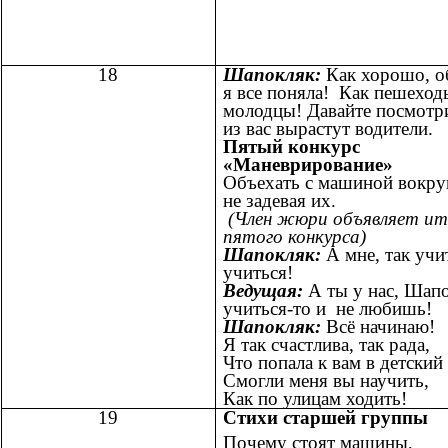
18
Шапокляк:
Как хорошо, о
я все поняла! Как пешеход
молодцы! Давайте посмотри
из вас вырастут водители.
Пятый конкурс
«Маневрирование»
Объехать с машиной вокруг
не задевая их.
(Член жюри объявляет ит
пятого конкурса)
Шапокляк:
А мне, так учи
учиться!
Ведущая:
А ты у нас, Шапо
учиться-то и не любишь!
Шапокляк:
Всё начинаю!
Я так счастлива, так рада,
Что попала к вам в детский 
Смогли меня вы научить,
Как по улицам ходить!
19
Стихи старшей группы
Почему стоят машины,