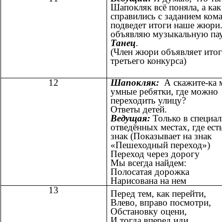
Шапокляк всё поняла, а как
справились с заданием ком
подведет итоги наше жюри.
объявляю музыкальную пау
Танец
.
(Член жюри объявляет ито
третьего конкурса)
12
Шапокляк:
А скажите-ка 
умные ребятки, где можно
переходить улицу?
Ответы детей.
Ведущая:
Только в специа
отведённых местах, где ест
знак (Показывает на знак
«Пешеходный переход»)
Переход через дорогу
Мы всегда найдем:
Полосатая дорожка
Нарисована на нем
13
Перед тем, как перейти,
Влево, вправо посмотри,
Обстановку оцени,
И тогда вперед иди.