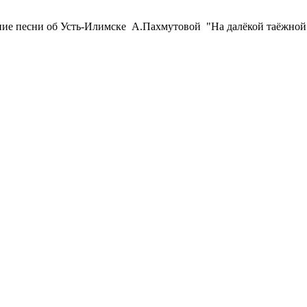
е песни об Усть-Илимске А.Пахмутовой "На далёкой таёжной ре