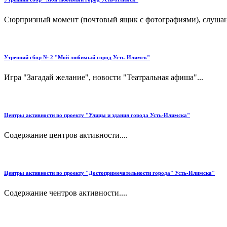
Сюрпризный момент (почтовый ящик с фотографиями), слушани
Утренний сбор № 2 "Мой любимый город Усть-Илимск"
Игра "Загадай желание", новости "Театральная афиша"...
Центры активности по проекту "Улицы и здания города Усть-Илимска"
Содержание центров активности....
Центры активности по проекту "Достопримечательности города" Усть-Илимска"
Содержание чентров активности....