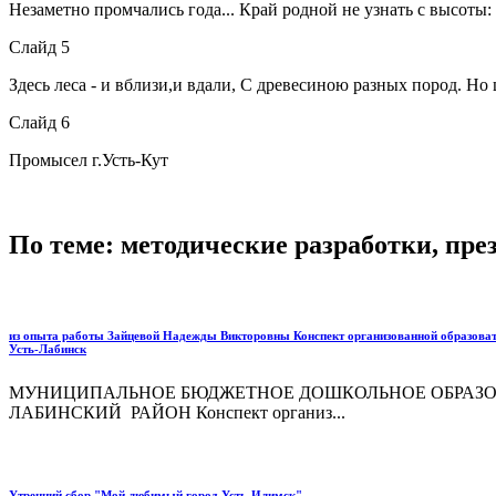
Незаметно промчались года... Край родной не узнать с высоты:
Слайд 5
Здесь леса - и вблизи,и вдали, С древесиною разных пород. Но
Слайд 6
Промысел г.Усть-Кут
По теме: методические разработки, пр
из опыта работы Зайцевой Надежды Викторовны Конспект организованной образовате
Усть-Лабинск
МУНИЦИПАЛЬНОЕ БЮДЖЕТНОЕ ДОШКОЛЬНОЕ ОБРАЗОВАТ
ЛАБИНСКИЙ РАЙОН Конспект организ...
Утренний сбор "Мой любимый город Усть-Илимск"