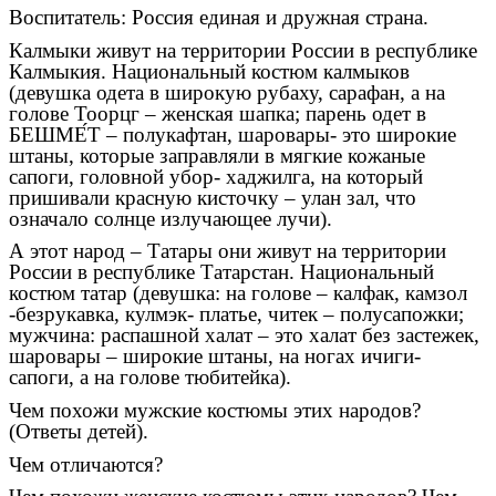
Воспитатель: Россия единая и дружная страна.
Калмыки живут на территории России в республике
Калмыкия. Национальный костюм калмыков
(девушка одета в широкую рубаху, сарафан, а на
голове Тоорцг – женская шапка; парень одет в
БЕШМЕ́Т – полукафтан, шаровары- это широкие
штаны, которые заправляли в мягкие кожаные
сапоги, головной убор- хаджилга, на который
пришивали красную кисточку – улан зал, что
означало солнце излучающее лучи).
А этот народ – Татары они живут на территории
России в республике Татарстан. Национальный
костюм татар (девушка: на голове – калфак, камзол
-безрукавка, кулмэк- платье, читек – полусапожки;
мужчина: распашной халат – это халат без застежек,
шаровары – широкие штаны, на ногах ичиги-
сапоги, а на голове тюбитейка).
Чем похожи мужские костюмы этих народов?
(Ответы детей).
Чем отличаются?