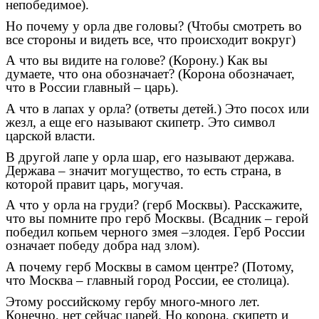
непобедимое).
Но почему у орла две головы? (Чтобы смотреть во
все стороны и видеть все, что происходит вокруг)
А что вы видите на голове? (Корону.) Как вы
думаете, что она обозначает? (Корона обозначает,
что в России главный – царь).
А что в лапах у орла? (ответы детей.) Это посох или
жезл, а еще его называют скипетр. Это символ
царской власти.
В другой лапе у орла шар, его называют держава.
Держава – значит могущество, то есть страна, в
которой правит царь, могучая.
А что у орла на груди? (герб Москвы). Расскажите,
что вы помните про герб Москвы. (Всадник – герой
победил копьем черного змея –злодея. Герб России
означает победу добра над злом).
А почему герб Москвы в самом центре? (Потому,
что Москва – главный город России, ее столица).
Этому российскому гербу много-много лет.
Конечно, нет сейчас царей. Но корона, скипетр и