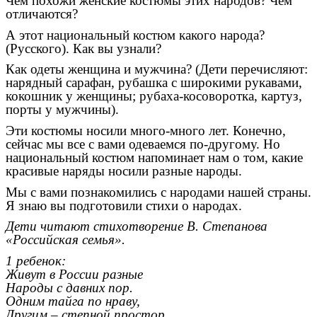
Чем похожи женские костюмы этих народов? Чем
отличаются?
А этот национальный костюм какого народа?
(Русского). Как вы узнали?
Как одеты женщина и мужчина? (Дети перечисляют:
нарядный сарафан, рубашка с широкими рукавами,
кокошник у женщины; рубаха-косоворотка, картуз,
порты у мужчины).
Эти костюмы носили много-много лет. Конечно,
сейчас мы все с вами одеваемся по-другому. Но
национальный костюм напоминает нам о том, какие
красивые наряды носили разные народы.
Мы с вами познакомились с народами нашей страны.
Я знаю вы подготовили стихи о народах.
Дети читают стихотворение В. Степанова
«Российская семья».
1 ребенок:
Живут в России разные
Народы с давних пор.
Одним тайга по нраву,
Другим – степной простор.