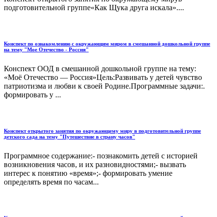
подготовительной группе«Как Щука друга искала»....
Конспект по ознакомлению с окружающим миром в смешанной дошкольной группе
на тему "Мое Отечество - Россия"
Конспект ООД в смешанной дошкольной группе на тему:
«Моё Отечество — Россия»Цель:Развивать у детей чувство
патриотизма и любви к своей Родине.Программные задачи:.
формировать у ...
Конспект открытого занятия по окружающему миру в подготовительной группе
детского сада на тему "Путешествие в страну часов"
Программное содержание:- познакомить детей с историей
возникновения часов, и их разновидностями;- вызвать
интерес к понятию «время»;- формировать умение
определять время по часам...