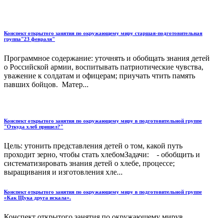
Конспект открытого занятия по окружающему миру старшая-подготовительная
группа"23 февраля"
Программное содержание: уточнять и обобщать знания детей
о Российской армии, воспитывать патриотические чувства,
уважение к солдатам и офицерам; приучать чтить память
павших бойцов. Матер...
Конспект открытого занятия по окружающему миру в подготовительной группе
"Откуда хлеб пришел?"
Цель: утонить представления детей о том, какой путь
проходит зерно, чтобы стать хлебомЗадачи: - обобщить и
систематизировать знания детей о хлебе, процессе;
выращивания и изготовления хле...
Конспект открытого занятия по окружающему миру в подготовительной группе
«Как Щука друга искала».
Конспект открытого занятия по окружающему мирув