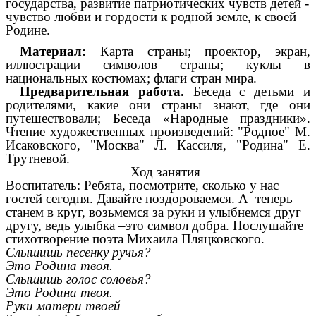
государства, развитие патриотических чувств детей -
чувство любви и гордости к родной земле, к своей
Родине.
Материал:
Карта страны; проектор, экран,
иллюстрации символов страны; куклы в
национальных костюмах; флаги стран мира.
Предварительная работа.
Беседа с детьми и
родителями, какие они страны знают, где они
путешествовали; Беседа «Народные праздники».
Чтение художественных произведений: "Родное" М.
Исаковского, "Москва" Л. Кассиля, "Родина" Е.
Трутневой.
Ход занятия
Воспитатель: Ребята, посмотрите, сколько у нас
гостей сегодня. Давайте поздороваемся. А теперь
станем в круг, возьмемся за руки и улыбнемся друг
другу, ведь улыбка –это символ добра. Послушайте
стихотворение поэта Михаила Пляцковского.
Слышишь песенку ручья?
Это Родина твоя.
Слышишь голос соловья?
Это Родина твоя.
Руки матери твоей