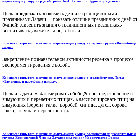
окружающему миру в средней группе № 4 На тему: « Будни и праздники »
Цель: продолжать знакомить детей с традиционными
праздниками.Задачи: - показать отличие праздничных дней от
будней; закрепить знания о традиционных праздниках.-
воспитывать уважительное, заботли...
Конспект открытого занятия по окружающему миру в старшей группе «Волшебница
вода».
Закрепление познавательной активности ребенка в процессе
экспериментирования с водой....
Конспект открытого занятия по окружающему миру в средней группе. Тема:
«Зимующие и перелётные птицы».
Цель и задачи: »: Формировать обобщённое представление о
зимующих и перелётных птицах. Классифицировать птиц на
зимующих (ворона, галка, воробей, синица, дятел, сорока,
галка, голубь) и перелётных (ла...
Конспект открытого занятия по окружающему миру воспитателя подготовительной
группы Кормителевой Лорэны Эдуардовны тема: «Мое отечество Россия -