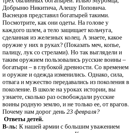
трех былинных богатырей: Илью Муромца,
Добрыню Никитича, Алешу Поповича.
Васнецов представил богатырей такими.
Посмотрите, как они одеты. На голове у
каждого шлем, а тело защищает кольчуга,
сделанная из железных колец. А знаете, какое
оружие у них в руках? (Показать меч, копье,
палицу, лук со стрелами). Но так выглядели и
таким оружием пользовались русские воины –
богатыри – в глубокой древности. Со временем
и оружие и одежда изменились. Однако, сила,
отвага и мужество передавались из поколения в
поколение. В школе на уроках истории, вы
узнаете, сколько раз освобождали русские
воины родную землю, и не только ее, от врагов.
Почему нам дорог день
23 февраля?
Ответы детей.
В-ль:
К нашей армии с большим уважением