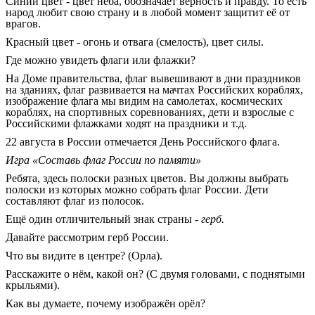
Синий цвет - цвет неба, обозначает верность и правду. То есть
народ любит свою страну и в любой момент защитит её от
врагов.
Красный цвет - огонь и отвага (смелость), цвет силы.
Где можно увидеть флаги или флажки?
На Доме правительства, флаг вывешивают в дни праздников
на зданиях, флаг развивается на мачтах Российских кораблях,
изображение флага мы видим на самолетах, космических
кораблях, на спортивных соревнованиях, дети и взрослые с
Российскими флажками ходят на праздники и т.д.
22 августа в России отмечается День Российского флага.
Игра «Составь флаг России по памяти»
Ребята, здесь полоски разных цветов. Вы должны выбрать
полоски из которых можно собрать флаг России. Дети
составляют флаг из полосок.
Ещё один отличительный знак страны -
герб.
Давайте рассмотрим герб России.
Что вы видите в центре? (Орла).
Расскажите о нём, какой он? (С двумя головами, с поднятыми
крыльями).
Как вы думаете, почему изображён орёл?