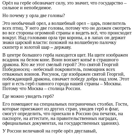
Орёл на гербе обозначает силу, это значит, что государство –
сильное и непобедимое.
Но почему у орла две головы?
Это необычный орел, а волшебный орел – царь, повелитель
всех птиц. У него две головы, потому что он должен смотреть
во все стороны огромной страны и видеть всё, что происходит
вокруг. Над головами орла три короны, а в лапах он держит
знаки царской власти: похожий на волшебную палочку
скипетр и золотой шар
–
державу
.
В центре большого герба находится щит. На щите изображен
всадник на белом коне. Воин вонзает копьё в страшного
дракона. Кто же этот смелый герой? Это святой Георгий
Победоносец - небесный покровитель, помощник всех
отважных воинов. Рисунок, где изображен святой Георгий,
побеждающий дракона, означает победу добра над злом. Этот
щит и есть герб главного города нашей страны – Москвы.
Потому что Москва – столица России.
Где можно увидеть герб?
Его помещают на специальных пограничных столбах. Гости,
которые приезжают из других стран, увидев герб и флаг,
смогут определить, что приехали в Россию (на печатях, на
паспорте, на аттестате, на правительственных наградах,
официальных документах, на государственных зданиях).
У России величавой на гербе орёл двуглавый,