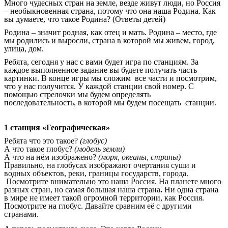
Много чудесных стран на земле, везде живут люди, но Россия
– необыкновенная страна, потому что она наша Родина. Как
вы думаете, что такое Родина? (Ответы детей)
Родина – значит родная, как отец и мать. Родина – место, где
мы родились и выросли, страна в которой мы живем, город,
улица, дом.
Ребята, сегодня у нас с вами будет игра по станциям. За
каждое выполненное задание вы будете получать часть
картинки. В конце игры мы сложим все части и посмотрим,
что у нас получится. У каждой станции свой номер. С
помощью стрелочки мы будем определять
последовательность, в которой мы будем посещать станции.
1 станция «Географическая»
Ребята что это такое?
(глобус)
А что такое глобус?
(модель земли)
А что на нём изображено?
(моря, океаны, страны)
Правильно, на глобусах изображают очертания суши и
водных объектов, реки, границы государств, города.
Посмотрите внимательно это наша Россия. На планете много
разных стран, но самая большая
наша страна
.
Ни одна страна
в мире не имеет такой огромной территории, как Россия.
Посмотрите на глобус.
Давайте сравним её с другими
странами.