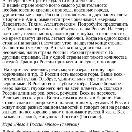
А теперь посмотрите сюда. Это карта России.
В нашей стране много всего самого удивительного:
необыкновенно красивая природа, красивые города,
удивительные люди. Россия расположена в двух частях света:
в Европе и Азии; омывается тремя океанами: Северным
Ледовитым, Тихим, Атлантическим. Попробуйте представить
себе, какая она огромная, необъятная, наша Россия! На севере
идет снег, трещит мороз, люди ходят в шубах, а на юге в это
же время цветут цветы, летают бабочки. Когда на одном конце
страны (на западе) наступает утро, на другом конце страны
(на востоке) уже вечер. Вот такая она удивительная и
необычная, наша страна Россия! Россия граничит с 16
другими странами. Ни у одной страны нет такого количества
соседей. Границы России проходят и по суше, и по воде.
На карте лес зеленый, реки, моря и озера – синие, горы –
коричневые и т.д. В России есть высокие горы. Выше всех -
потухший вулкан Эльбрус, удивительная гора с двумя
вершинами. В России есть глубокие озёра. Самое большое -
озеро Байкал, глубже него нет на всей планете. А сколько в
России длинных рек, речек, речушек! Всех не перечесть.
Великая русская река Волга - самая крупная в Европе.
Наша
страна славится широкими полями, нивами, лугами. В России
живут люди разных национальностей и говорят они на разных
языках, но все хорошо знают и понимают русский язык. Как
называют людей, живущих в России? (Россияне).
Игра «Чего в России много» (с мячом)
Я буду бросать вам мяч и задавать вопрос: «Чего в России