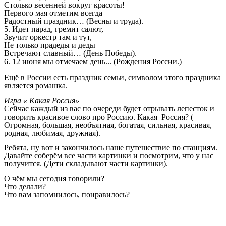
Столько весенней вокруг красоты!
Первого мая отметим всегда
Радостный праздник… (Весны и труда).
5. Идет парад, гремит салют,
Звучит оркестр там и тут,
Не только прадеды и деды
Встречают славный… (День Победы).
6. 12 июня мы отмечаем день... (Рождения России.)
Ещё в России есть праздник семьи, символом этого праздника
является ромашка.
Игра « Какая Россия»
Сейчас каждый из вас по очереди будет отрывать лепесток и
говорить красивое слово про Россию. Какая Россия? (
Огромная, большая, необъятная, богатая, сильная, красивая,
родная, любимая, дружная).
Ребята, ну вот и закончилось наше путешествие по станциям.
Давайте соберём все части картинки и посмотрим, что у нас
получится. (Дети складывают части картинки).
О чём мы сегодня говорили?
Что делали?
Что вам запомнилось, понравилось?