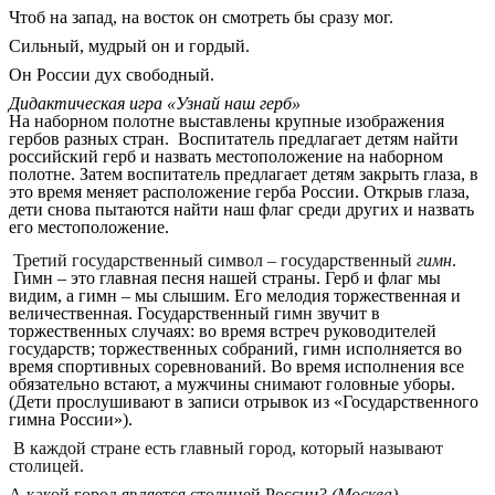
Чтоб на запад, на восток он смотреть бы сразу мог.
Сильный, мудрый он и гордый.
Он России дух свободный.
Дидактическая игра «Узнай наш герб»
На наборном полотне выставлены крупные изображения
гербов разных стран. Воспитатель предлагает детям найти
российский герб и назвать местоположение на наборном
полотне. Затем воспитатель предлагает детям закрыть глаза, в
это время меняет расположение герба России. Открыв глаза,
дети снова пытаются найти наш флаг среди других и назвать
его местоположение.
Третий государственный символ – государственный
гимн
.
Гимн – это главная песня нашей страны. Герб и флаг мы
видим, а гимн – мы слышим. Его мелодия торжественная и
величественная. Государственный гимн звучит в
торжественных случаях: во время встреч руководителей
государств; торжественных собраний, гимн исполняется во
время спортивных соревнований. Во время исполнения все
обязательно встают, а мужчины снимают головные уборы.
(Дети прослушивают в записи отрывок из «Государственного
гимна России»).
В каждой стране есть главный город, который называют
столицей.
А какой город является столицей России?
(Москва)
.