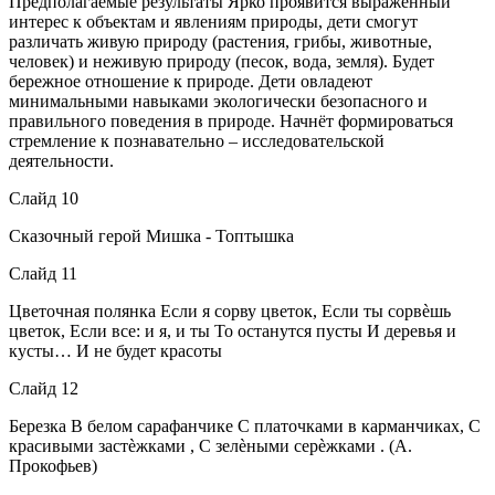
Предполагаемые результаты Ярко проявится выраженный
интерес к объектам и явлениям природы, дети смогут
различать живую природу (растения, грибы, животные,
человек) и неживую природу (песок, вода, земля). Будет
бережное отношение к природе. Дети овладеют
минимальными навыками экологически безопасного и
правильного поведения в природе. Начнёт формироваться
стремление к познавательно – исследовательской
деятельности.
Слайд 10
Сказочный герой Мишка - Топтышка
Слайд 11
Цветочная полянка Если я сорву цветок, Если ты сорвѐшь
цветок, Если все: и я, и ты То останутся пусты И деревья и
кусты… И не будет красоты
Слайд 12
Березка В белом сарафанчике С платочками в карманчиках, С
красивыми застѐжками , С зелѐными серѐжками . (А.
Прокофьев)