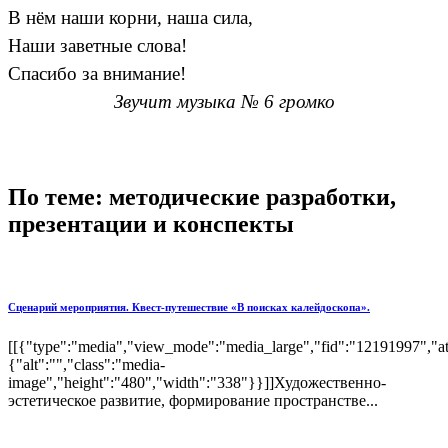
В нём наши корни, наша сила,
Наши заветные слова!
Спасибо за внимание!
Звучит музыка № 6 громко
По теме: методические разработки,
презентации и конспекты
Сценарий мероприятия. Квест-путешествие «В поисках калейдоскопа».
[[{"type":"media","view_mode":"media_large","fid":"12191997","att
{"alt":"","class":"media-
image","height":"480","width":"338"}}]]Художественно-
эстетическое развитие, формирование пространстве...