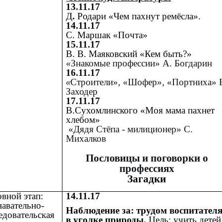
13.11.17
Д
.
Родари «Чем пахнут ремёсла».
14.11.17
С. Маршак «Почта»
15.11.17
В. В. Маяковский «Кем быть?»
«Знакомые профессии» А. Богдарин
16.11.17
Строители», «Шофер», «Портниха» 
«
Заходер
17.11.17
В.Сухомлинского «Моя мама пахнет
хлебом»
«Дядя Стёпа - милиционер» С.
Михалков
Пословицы и поговорки о
профессиях
Загадки
вной этап:
14.11.17
авательно-
Наблюдение за
:
трудом воспитател
едовательская
в уголке природы.
Цель: учить детей