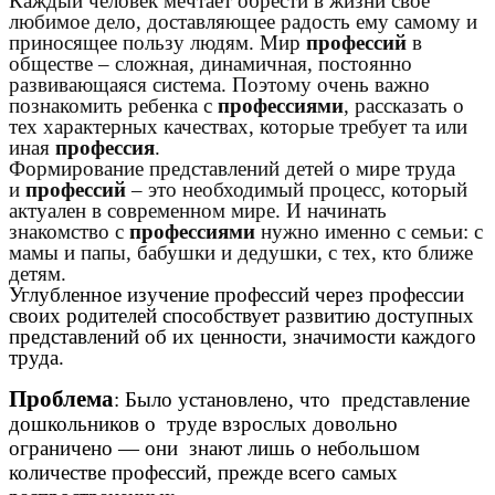
Каждый человек мечтает обрести в жизни свое
любимое дело, доставляющее радость ему самому и
приносящее пользу людям. Мир
профессий
в
обществе – сложная, динамичная, постоянно
развивающаяся система. Поэтому очень важно
познакомить ребенка с
профессиями
, рассказать о
тех характерных качествах, которые требует та или
иная
профессия
.
Формирование представлений детей о мире труда
и
профессий
– это необходимый процесс, который
актуален в современном мире. И начинать
знакомство с
профессиями
нужно именно с семьи: с
мамы и папы, бабушки и дедушки, с тех, кто ближе
детям.
Углубленное изучение профессий через профессии
своих родителей способствует развитию доступных
представлений об их ценности, значимости каждого
труда.
Проблема
: Было установлено, что представление
дошкольников о труде взрослых довольно
ограничено — они знают лишь о небольшом
количестве профессий, прежде всего самых