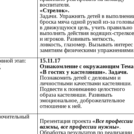
воспитателя.
«Стрелок».
Задачи. Упражнять детей в выполнени
броска мяча одной рукой из-за голов
в движущуюся цель, учить правильно
выполнять действия водящих-стрелко
и игроков. Развивать меткость,
ловкость, глазомер. Вызывать интерес
замятиям физическими упражнениями
вной этап:
15.11.17
Д
Ознакомление с окружающим Тема
«В гостях у кастелянши». Задачи.
Познакомить детей с деловыми и
личностными качествами кастелянши.
Подвести к пониманию целостного
образа кастелянши. Развивать
эмоциональное, доброжелательное
отношение к ней.
лючительный
Презентация проекта
«Все профессии
:
важны, все профессии нужны»
.
Обработка результатов по реализации