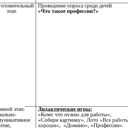
готовительный
Проведение опроса среди детей
этап
«Что такое профессии?»
вной этап:
Дидактические игры:
иально-
«Кому что нужно для работы»,
муникативное
«Собери картинку»
, Лото
«Все работ
итие,
хороши»
, «Домино», «Профессии».