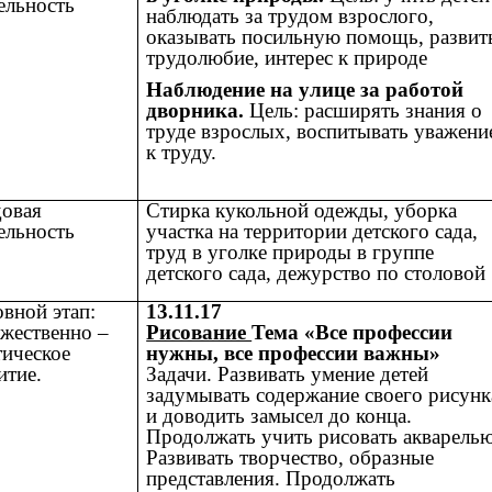
ельность
наблюдать за трудом взрослого,
оказывать посильную помощь, развит
трудолюбие, интерес к природе
Наблюдение на улице за работой
дворника.
Цель: расширять знания о
труде взрослых, воспитывать уважени
к труду.
довая
Стирка кукольной одежды, уборка
ельность
участка на территории детского сада,
труд в уголке природы в группе
детского сада, дежурство по столовой
вной этап:
13.11.17
жественно –
Рисование
Тема «Все профессии
тическое
нужны, все профессии важны»
итие.
Задачи. Развивать умение детей
задумывать содержание своего рисунк
и доводить замысел до конца.
Продолжать учить рисовать акварелью
Развивать творчество, образные
представления. Продолжать