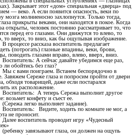
асположены в специальных углублениях — глазницах
ках). Закрывает этот «дом» специальная «дверца» под
ием — веко. А если появится опасность, веки по
зу мозга молниеносно захлопнутся. Только тогда,
глаза прикрыты веками, они находятся в покое. Когда
за открыты, человек постоянно рассматривает то, что
тся перед его глазами. Они движутся то влево, то
, то вверх, то вниз, как бы ощупывая изображение.
В процессе рассказа воспитатель предлагает
деть (потрогать) глазные впадины, веки, брови,
ы, поводить глазами вправо, влево, вверх, вниз.
Воспитатель: А сейчас давайте убедимся еще раз,
 ли обойтись без глаз?
Мы с вами поиграем. Встанем беспорядочно в
е. Завяжем Сереже глаза и попросим пройти от двери
а, обходя товарищей, даже если постарался
нить их расположение.
Воспитатель: А теперь Сережа выполнит другое
е: возьмет конфету и съест ее.
(Сережа легко выполняет задание).
Воспитатель: Видите, ходить по комнате не мог, а
рта не проносит.
Далее воспитатель проводит игру «Чудесный
ек»
(ребенку завязывают глаза, он должен на ощупь