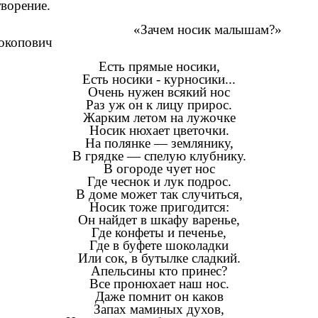
творение.
«Зачем носик малышам?»
окопович
Есть прямые носики,
Есть носики - курносики...
Очень нужен всякий нос
Раз уж он к лицу прирос.
Жарким летом на лужочке
Носик нюхает цветочки.
На полянке — землянику,
В грядке — спелую клубнику.
В огороде чует нос
Где чеснок и лук подрос.
В доме может так случиться,
Носик тоже пригодится:
Он найдет в шкафу варенье,
Где конфеты и печенье,
Где в буфете шоколадки
Или сок, в бутылке сладкий.
Апельсины кто принес?
Все пронюхает наш нос.
Даже помнит он каков
Запах маминых духов,