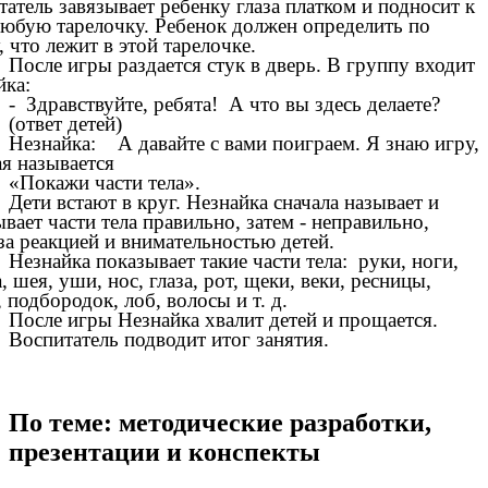
атель завязывает ребенку глаза платком и подносит к
любую тарелочку. Ребенок должен определить по
, что лежит в этой тарелочке.
После игры раздается стук в дверь. В группу входит
йка:
- Здравствуйте, ребята! А что вы здесь делаете?
(ответ детей)
Незнайка: А давайте с вами поиграем. Я знаю игру,
ая называется
«Покажи части тела».
Дети встают в круг. Незнайка сначала называет и
вает части тела правильно, затем - неправильно,
за реакцией и внимательностью детей.
Незнайка показывает такие части тела: руки, ноги,
, шея, уши, нос, глаза, рот, щеки, веки, ресницы,
 подбородок, лоб, волосы и т. д.
После игры Незнайка хвалит детей и прощается.
Воспитатель подводит итог занятия.
По теме: методические разработки,
презентации и конспекты