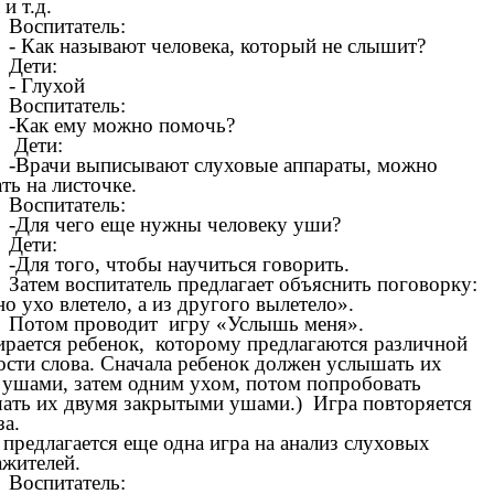
 и т.д.
Воспитатель:
- Как называют человека, который не слышит?
Дети:
- Глухой
Воспитатель:
-Как ему можно помочь?
Дети:
-Врачи выписывают слуховые аппараты, можно
ть на листочке.
Воспитатель:
-Для чего еще нужны человеку уши?
Дети:
-Для того, чтобы научиться говорить.
Затем воспитатель предлагает объяснить поговорку:
о ухо влетело, а из другого вылетело».
Потом проводит игру «Услышь меня».
рается ребенок, которому предлагаются различной
ости слова. Сначала ребенок должен услышать их
 ушами, затем одним ухом, потом попробовать
ать их двумя закрытыми ушами.) Игра повторяется
за.
предлагается еще одна игра на анализ слуховых
ажителей.
Воспитатель: