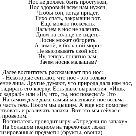
Нос не должен быть простужен,
Нос здоровый всем нам нужен,
Чтобы сон, когда придет,
Тихо спать, закрывши рот.
Еще можно пожелать:
Пальцем в нос не залезать.
Днем на солнце не сидеть-
Носик может обгореть.
А зимой, в большой мороз
Не высовывать свой нос!
Ну, теперь понятно вам,
Зачем носик малышам?
Далее воспитатель рассказывает про нос:
- Некоторые считают, что нос - это только
ение лица. Другие думают, что природа дала нам нос,
 задирать его кверху. Есть даже выражения: «Ишь,
с задрал!» или «Ну, что, ты, нос повесил?» Это
. На самом деле даже самый маленький нос весьма
я часть тела. Носом мы дышим. А еще нос помогает
твовать и различать запахи. Вот это мы сейчас с
и проверим.
Воспитатель проводит игру «Определи по запаху».
На большом подносе на тарелочках лежат
тизированные предметы (фрукты, овощи).