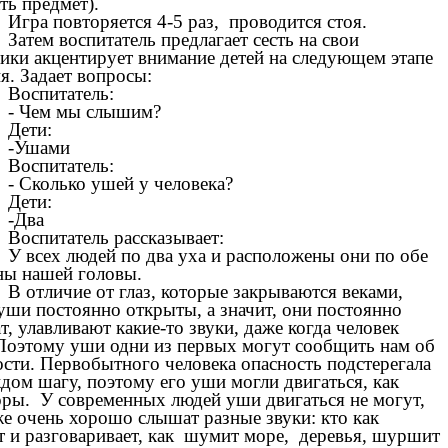
ть предмет).
Игра повторяется 4-5 раз, проводится стоя.
Затем воспитатель предлагает сесть на свои
чики акцентирует внимание детей на следующем этапе
я. Задает вопросы:
Воспитатель:
- Чем мы слышим?
Дети:
-Ушами
Воспитатель:
- Сколько ушей у человека?
Дети:
-Два
Воспитатель рассказывает:
У всех людей по два уха и расположены они по обе
ны нашей головы.
В отличие от глаз, которые закрываются веками,
уши постоянно открыты, а значит, они постоянно
, улавливают какие-то звуки, даже когда человек
 Поэтому уши одни из первых могут сообщить нам об
ости. Первобытного человека опасность подстерегала
ждом шагу, поэтому его уши могли двигаться, как
оры. У современных людей уши двигаться не могут,
же очень хорошо слышат разные звуки: кто как
т и разговаривает, как шумит море, деревья, шуршит