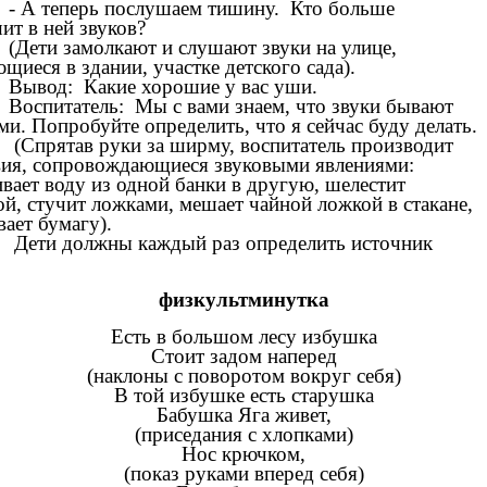
- А теперь послушаем тишину. Кто больше
ит в ней звуков?
(Дети замолкают и слушают звуки на улице,
щиеся в здании, участке детского сада).
Вывод: Какие хорошие у вас уши.
Воспитатель: Мы с вами знаем, что звуки бывают
и. Попробуйте определить, что я сейчас буду делать.
(Спрятав руки за ширму, воспитатель производит
вия, сопровождающиеся звуковыми явлениями:
ивает воду из одной банки в другую, шелестит
ой, стучит ложками, мешает чайной ложкой в стакане,
ает бумагу).
Дети должны каждый раз определить источник
физкультминутка
Есть в большом лесу избушка
Стоит задом наперед
(наклоны с поворотом вокруг себя)
В той избушке есть старушка
Бабушка Яга живет,
(приседания с хлопками)
Нос крючком,
(показ руками вперед себя)