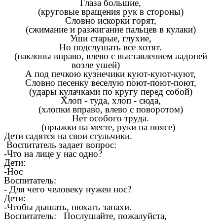
Глаза большие,
(круговые вращения рук в стороны)
Словно искорки горят,
(сжимание и разжигание пальцев в кулаки)
Уши старые, глухие,
Но подслушать все хотят.
(наклоны вправо, влево с выставлением ладоней
возле ушей)
А под печкою кузнечики куют-куют-куют,
Словно песенку веселую поют-поют-поют,
(удары кулачками по кругу перед собой)
Хлоп - туда, хлоп - сюда,
(хлопки вправо, влево с поворотом)
Нет особого труда.
(прыжки на месте, руки на поясе)
Дети садятся на свои стульчики.
Воспитатель задает вопрос:
-Что на лице у нас одно?
Дети:
-Нос
Воспитатель:
- Для чего человеку нужен нос?
Дети:
-Чтобы дышать, нюхать запахи.
Воспитатель: Послушайте, пожалуйста,