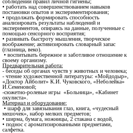
соблюдении правил личной гигиены;
• работать над совершенствованием навыков
постановки опытов и экспериментирования;
• продолжать формировать способность
анализировать результаты наблюдений и
экспериментов, опираясь на данные, полученные с
помощью сенсорного восприятия;
• развивать быстроту мышления, творческое
воображение; активизировать словарный запас
(глазница, веко).
• воспитывать бережное и заботливое отношение к
своему организму.
Предварительная работа:
- беседы об органах чувств у животных и человека;
- чтение художественной литературы: «Мойдодыр»,
«Доктор Айболит» К.И. Чуковского, «Неболейка»
И.Семеновой;
-сюжетно-ролевые игры «Больница», «Кабинет
окулиста».
Материал и оборудование:
• шарф для завязывания глаз, книга, «чудесный
мешочек», набор мелких предметов;
• ширма, бумага, ножницы, 2 стакана с водой,
• поднос с ароматизированными предметами,
салфетка.