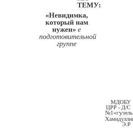
ТЕМУ:
«Невидимка,
который нам
нужен»
е
подготовительной
группе
МДОБУ
ЦРР - Д/С
№1«г
зель
У
Хамидулли
Э.Р