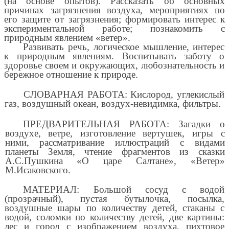
(на основе опытов). Рассказать об основных
причинах загрязнения воздуха, мероприятиях по
его защите от загрязнения; формировать интерес к
экспериментальной работе; познакомить с
природным явлением «ветер».
Развивать речь, логическое мышление, интерес
к природным явлениям. Воспитывать заботу о
здоровье своем и окружающих, любознательность и
бережное отношение к природе.
СЛОВАРНАЯ РАБОТА: Кислород, углекислый
газ, воздушный океан, воздух-невидимка, фильтры.
ПРЕДВАРИТЕЛЬНАЯ РАБОТА: Загадки о
воздухе, ветре, изготовление вертушек, игры с
ними, рассматривание иллюстраций с видами
планеты Земля, чтение фрагментов из сказки
А.С.Пушкина «О царе Салтане», «Ветер»
М.Исаковского.
МАТЕРИАЛ: Большой сосуд с водой
(прозрачный), пустая бутылочка, посылка,
воздушные шары по количеству детей, стаканы с
водой, соломки по количеству детей, две картины:
лес и город с изображением воздуха, пихтовое