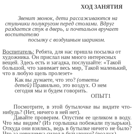
ХОД ЗАНЯТИЯ
Звенит звонок, дети рассаживаются на
стульчики полукругом перед столами. Вдруг
раздается стук в дверь, и почтальон вручает
воспитателю
посылку с воздушным шариком.
Воспитатель:
Ребята, для нас пришла посылка от
художника. Он прислал нам много интересных
вещей. Здесь есть и загадка, послушайте: «Такой
большой, что занимает весь мир, Такой маленький,
что в любую щель пролезет»
Как вы думаете, что это?
(ответы
детей)
Правильно, это воздух. О нем
сегодня мы и будем говорить.
ОПЫТ1
Посмотрите, в этой бутылочке вы видите что-
нибудь? (Нет, ничего в ней нет).
Давайте проверим. Опустим ее целиком в воду.
Что мы видим? (Из горлышка побежали пузырьки).
Откуда они взялись, ведь в бутылке ничего не было?
Что за невидимка сидел в бутылочке? (воздух)