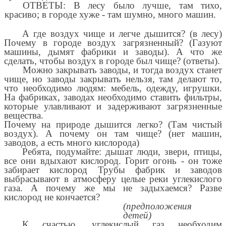
ОТВЕТЫ: В лесу было лучше, там тихо,
красиво; в городе хуже - там шумно, много машин.
А где воздух чище и легче дышится? (в лесу)
Почему в городе воздух загрязненный? (Газуют
машины, дымят фабрики и заводы). А что же
сделать, чтобы воздух в городе был чище? (ответы).
Можно закрывать заводы, и тогда воздух станет
чище, но заводы закрывать нельзя, там делают то,
что необходимо людям: мебель, одежду, игрушки.
На фабриках, заводах необходимо ставить фильтры,
которые улавливают и задерживают загрязненные
вещества.
Почему на природе дышится легко? (Там чистый
воздух). А почему он там чище? (нет машин,
заводов, а есть много кислорода)
Ребята, подумайте: дышат люди, звери, птицы,
все они вдыхают кислород. Горит огонь - он тоже
забирает кислород Трубы фабрик и заводов
выбрасывают в атмосферу целые реки углекислого
газа. А почему же мы не задыхаемся? Разве
кислород не кончается?
(предположения
детей)
К счастью, углекислый газ необходим