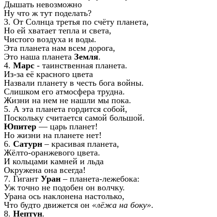
Дышать невозможно
Ну что ж тут поделать?
3. От Солнца третья по счёту планета,
Но ей хватает тепла и света,
Чистого воздуха и воды.
Эта планета нам всем дорога,
Это наша планета
Земля
.
4.
Марс
- таинственная планета.
Из-за её красного цвета
Назвали планету в честь бога войны.
Слишком его атмосфера трудна.
Жизни на нем не нашли мы пока.
5. А эта планета гордится собой,
Поскольку считается самой большой.
Юпитер
— царь планет!
Но жизни на планете нет!
6.
Сатурн
– красивая планета,
Жёлто-оранжевого цвета.
И кольцами камней и льда
Окружена она всегда!
7. Гигант
Уран
– планета-лежебока:
Уж точно не подобен он волчку.
Урана ось наклонена настолько,
Что будто движется он
«лёжа на боку»
.
8.
Нептун
.