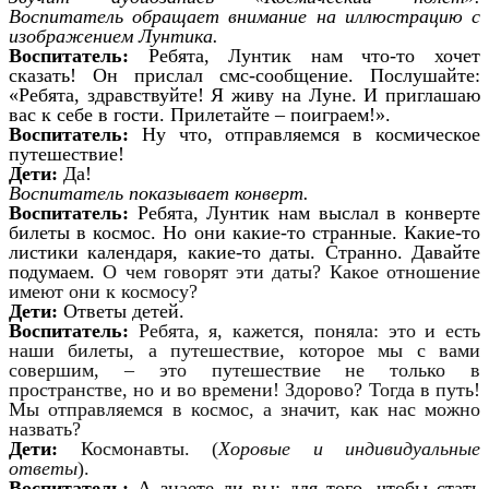
Воспитатель обращает внимание на иллюстрацию с
изображением Лунтика.
Воспитатель:
Ребята, Лунтик нам что-то хочет
сказать! Он прислал смс-сообщение. Послушайте:
«Ребята, здравствуйте! Я живу на Луне. И приглашаю
вас к себе в гости. Прилетайте – поиграем!».
Воспитатель:
Ну что, отправляемся в космическое
путешествие!
Дети:
Да!
Воспитатель показывает конверт.
Воспитатель:
Ребята, Лунтик нам выслал в конверте
билеты в космос. Но они какие-то странные. Какие-то
листики календаря, какие-то даты. Странно. Давайте
подумаем.
О чем говорят эти даты? Какое отношение
имеют они к космосу?
Дети:
Ответы детей.
Воспитатель:
Ребята, я, кажется, поняла: это и есть
наши билеты, а путешествие, которое мы с вами
совершим, – это путешествие не только в
пространстве, но и во времени! Здорово? Тогда в путь!
Мы отправляемся в космос, а значит, как нас можно
назвать?
Дети:
Космонавты. (
Хоровые и индивидуальные
ответы
).
Воспитатель:
А знаете ли вы: для того, чтобы стать