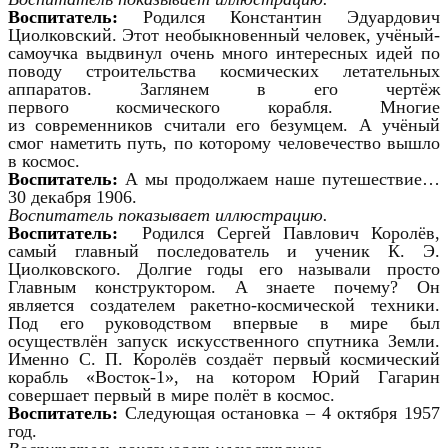
Воспитатель:
Родился Константин Эдуардович
Циолковский. Этот необыкновенный человек, учёный-
самоучка выдвинул очень много интересных идей по
поводу строительства космических летательных
аппаратов. Заглянем в его чертёж
первого космического корабля. Многие
из современников считали его безумцем. А учёный
смог наметить путь, по которому человечество вышло
в космос.
Воспитатель:
А мы продолжаем наше путешествие…
30 декабря 1906.
Воспитатель показывает иллюстрацию.
Воспитатель:
Родился Сергей Павлович Королёв,
самый главный последователь и ученик К. Э.
Циолковского. Долгие годы его называли просто
Главным конструктором. А знаете почему? Он
является создателем ракетно-космической техники.
Под его руководством впервые в мире был
осуществлён запуск искусственного спутника Земли.
Именно С. П. Королёв создаёт первый космический
корабль «Восток-1», на котором Юрий Гагарин
совершает первый в мире полёт в космос.
Воспитатель:
Следующая остановка – 4 октября 1957
год.