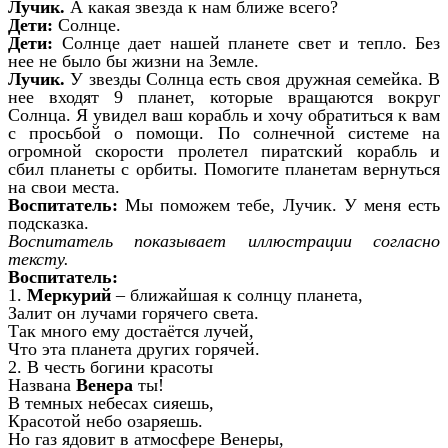
Лучик.
А какая звезда к нам ближе всего?
Дети:
Солнце.
Дети:
Солнце дает нашей планете свет и тепло. Без
нее не было бы жизни на Земле.
Лучик.
У звезды Солнца есть своя дружная семейка. В
нее входят 9 планет, которые вращаются вокруг
Солнца. Я увидел ваш корабль и хочу обратиться к вам
с просьбой о помощи. По солнечной системе на
огромной скорости пролетел пиратский корабль и
сбил планеты с орбиты. Помогите планетам вернуться
на свои места.
Воспитатель:
Мы поможем тебе, Лучик. У меня есть
подсказка.
Воспитатель показывает иллюстрации согласно
тексту.
Воспитатель:
1.
Меркурий
– ближайшая к солнцу планета,
Залит он лучами горячего света.
Так много ему достаётся лучей,
Что эта планета других горячей.
2. В честь богини красоты
Названа
Венера
ты!
В темных небесах сияешь,
Красотой небо озаряешь.
Но газ ядовит в атмосфере Венеры,