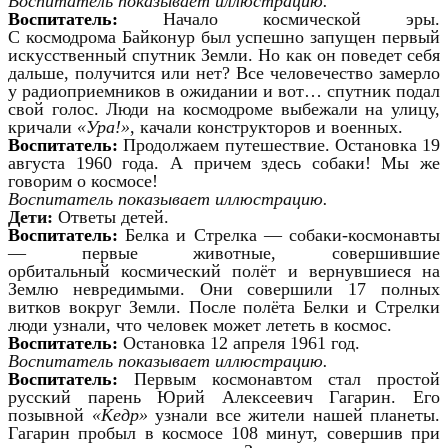
Воспитатель показывает иллюстрацию.
Воспитатель:
Начало космической эры.
С космодрома Байконур был успешно запущен первый
искусственный спутник Земли. Но как он поведет себя
дальше, получится или нет? Все человечество замерло
у радиоприемников в ожидании и вот… спутник подал
свой голос. Люди на космодроме выбежали на улицу,
кричали
«Ура!»
, качали конструкторов и военных.
Воспитатель:
Продолжаем путешествие. Остановка 19
августа 1960 года. А причем здесь собаки! Мы же
говорим о космосе!
Воспитатель показывает иллюстрацию.
Дети:
Ответы детей.
Воспитатель:
Белка и Стрелка — собаки-космонавты
— первые животные, совершившие
орбитальный космический полёт и вернувшиеся на
Землю невредимыми. Они совершили 17 полных
витков вокруг Земли. После полёта Белки и Стрелки
люди узнали, что человек может лететь в космос.
Воспитатель:
Остановка 12 апреля 1961 год.
Воспитатель показывает иллюстрацию.
Воспитатель:
Первым космонавтом стал простой
русский парень Юрий Алексеевич Гагарин. Его
позывной
«Кедр»
узнали все жители нашей планеты.
Гагарин пробыл в космосе 108 минут, совершив при