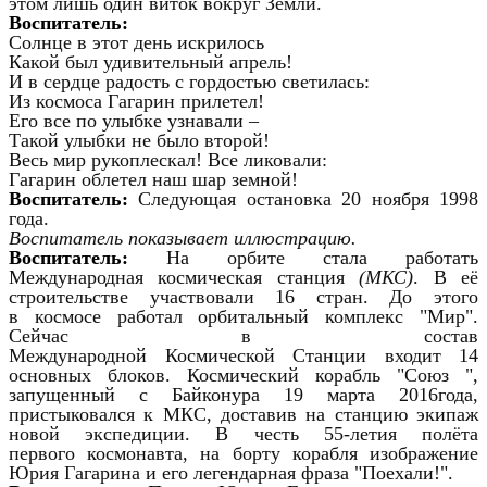
этом лишь один виток вокруг Земли.
Воспитатель:
Солнце в этот день искрилось
Какой был удивительный апрель!
И в сердце радость с гордостью светилась:
Из космоса Гагарин прилетел!
Его все по улыбке узнавали –
Такой улыбки не было второй!
Весь мир рукоплескал! Все ликовали:
Гагарин облетел наш шар земной!
Воспитатель:
Следующая остановка 20 ноября 1998
года.
Воспитатель показывает иллюстрацию.
Воспитатель:
На орбите стала работать
Международная космическая станция
(МКС)
. В её
строительстве участвовали 16 стран. До этого
в космосе работал орбитальный комплекс "Мир".
Сейчас в состав
Международной Космической Станции входит 14
основных блоков. Космический корабль "Союз ",
запущенный с Байконура 19 марта 2016года,
пристыковался к МКС, доставив на станцию экипаж
новой экспедиции. В честь 55-летия полёта
первого космонавта, на борту корабля изображение
Юрия Гагарина и его легендарная фраза "Поехали!".