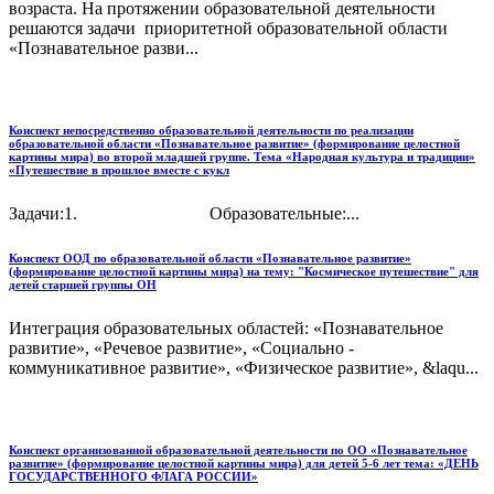
возраста. На протяжении образовательной деятельности
решаются задачи приоритетной образовательной области
«Познавательное разви...
Конспект непосредственно образовательной деятельности по реализации
образовательной области «Познавательное развитие» (формирование целостной
картины мира) во второй младшей группе. Тема «Народная культура и традиции»
«Путешествие в прошлое вместе с кукл
Задачи:1. Образовательные:...
Конспект ООД по образовательной области «Познавательное развитие»
(формирование целостной картины мира) на тему: "Космическое путешествие" для
детей старшей группы ОН
Интеграция образовательных областей: «Познавательное
развитие», «Речевое развитие», «Социально -
коммуникативное развитие», «Физическое развитие», &laqu...
Конспект организованной образовательной деятельности по ОО «Познавательное
развитие» (формирование целостной картины мира) для детей 5-6 лет тема: «ДЕНЬ
ГОСУДАРСТВЕННОГО ФЛАГА РОССИИ»