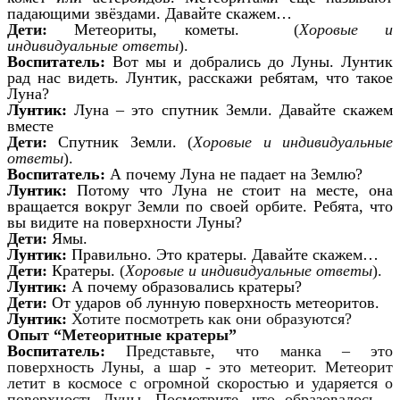
падающими звёздами.
Давайте скажем…
Дети:
Метеориты, кометы.
(
Хоровые и
индивидуальные ответы
).
Воспитатель:
Вот мы и добрались до Луны. Лунтик
рад нас видеть. Лунтик, расскажи ребятам, что такое
Луна?
Лунтик:
Луна – это спутник Земли. Давайте скажем
вместе
Дети:
Спутник Земли.
(
Хоровые и индивидуальные
ответы
).
Воспитатель:
А почему Луна не падает на Землю?
Лунтик:
Потому что Луна не стоит на месте, она
вращается вокруг Земли по своей орбите. Ребята, что
вы видите на поверхности Луны?
Дети:
Ямы.
Лунтик:
Правильно. Это кратеры. Давайте скажем…
Дети:
Кратеры.
(
Хоровые и индивидуальные ответы
).
Лунтик:
А почему образовались кратеры?
Дети:
От ударов об лунную поверхность метеоритов.
Лунтик:
Хотите посмотреть как они образуются?
Опыт “Метеоритные кратеры”
Воспитатель:
Представьте, что манка – это
поверхность Луны, а шар - это метеорит. Метеорит
летит в космосе с огромной скоростью и ударяется о
поверхность Луны. Посмотрите, что образовалось –