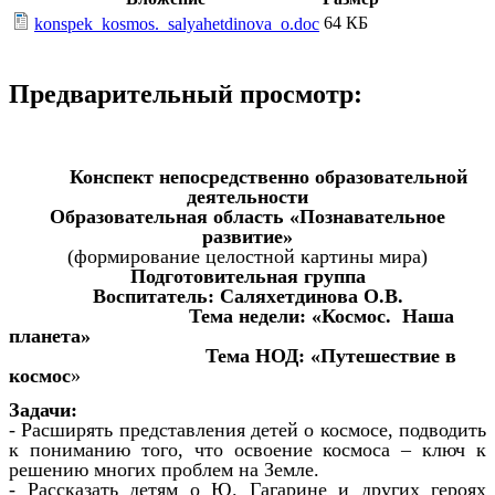
64 КБ
konspek_kosmos._salyahetdinova_o.doc
Предварительный просмотр:
Конспект непосредственно образовательной
деятельности
Образовательная область «Познавательное
развитие»
(формирование целостной картины мира)
Подготовительная группа
Воспитатель: Саляхетдинова О.В.
Тема недели: «Космос. Наша
планета»
Тема НОД: «Путешествие в
космос
»
Задачи:
- Расширять представления детей о космосе, подводить
к пониманию того, что освоение космоса – ключ к
решению многих проблем на Земле.
- Рассказать детям о Ю. Гагарине и других героях