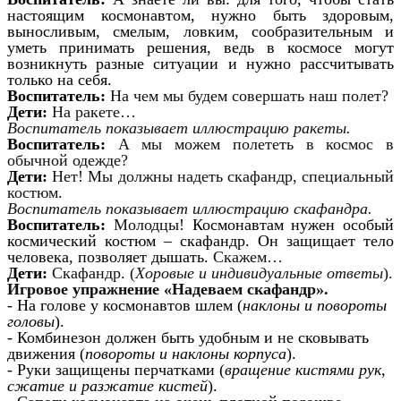
настоящим космонавтом, нужно быть здоровым,
выносливым, смелым, ловким, сообразительным и
уметь принимать решения, ведь в космосе могут
возникнуть разные ситуации и нужно рассчитывать
только на себя.
Воспитатель:
На чем мы будем совершать наш полет?
Дети:
На ракете…
Воспитатель показывает иллюстрацию ракеты.
Воспитатель:
А мы можем полететь в космос в
обычной одежде?
Дети:
Нет! Мы должны надеть скафандр, специальный
костюм.
Воспитатель показывает иллюстрацию скафандра.
Воспитатель:
Молодцы!
Космонавтам нужен особый
космический костюм – скафандр. Он защищает тело
человека, позволяет дышать.
Скажем…
Дети:
Скафандр. (
Хоровые и индивидуальные ответы
).
Игровое упражнение «Надеваем скафандр».
- На голове у космонавтов шлем (
наклоны и повороты
головы
).
- Комбинезон должен быть удобным и не сковывать
движения (
повороты и наклоны корпуса
).
- Руки защищены перчатками (
вращение кистями рук,
сжатие и разжатие кистей
).