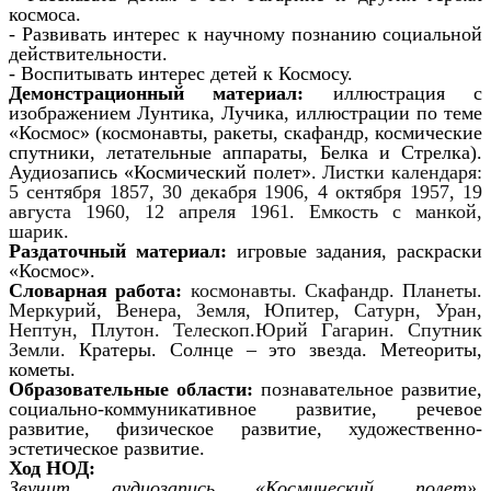
космоса.
- Развивать интерес к научному познанию социальной
действительности.
- Воспитывать интерес детей к Космосу.
Демонстрационный материал:
иллюстрация с
изображением Лунтика, Лучика, иллюстрации по теме
«Космос» (космонавты, ракеты, скафандр, космические
спутники, летательные аппараты, Белка и Стрелка).
Аудиозапись «Космический полет».
Листки календаря:
5 сентября 1857, 30 декабря 1906, 4 октября 1957, 19
августа 1960, 12 апреля 1961. Емкость с манкой,
шарик.
Раздаточный материал:
игровые задания, раскраски
«Космос».
Словарная работа:
космонавты. Скафандр. Планеты.
Меркурий, Венера, Земля, Юпитер, Сатурн, Уран,
Нептун, Плутон. Телескоп.Юрий Гагарин. Спутник
Земли.
Кратеры. Солнце – это звезда. Метеориты,
кометы.
Образовательные области:
познавательное развитие,
социально-коммуникативное развитие, речевое
развитие, физическое развитие, художественно-
эстетическое развитие.
Ход НОД:
Звучит аудиозапись «Космический полет».