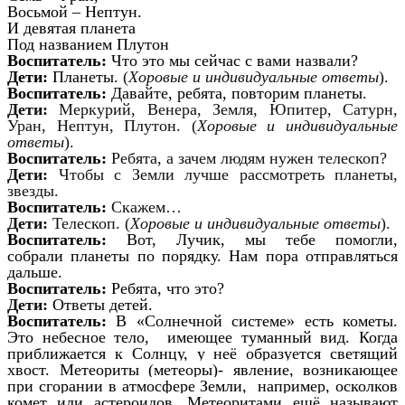
Восьмой – Нептун.
И девятая планета
Под названием Плутон
Воспитатель:
Что это мы сейчас с вами назвали?
Дети:
Планеты.
(
Хоровые и индивидуальные ответы
).
Воспитатель:
Давайте, ребята, повторим планеты.
Дети:
Меркурий, Венера, Земля, Юпитер, Сатурн,
Уран, Нептун, Плутон.
(
Хоровые и индивидуальные
ответы
).
Воспитатель:
Ребята, а зачем людям нужен телескоп?
Дети:
Чтобы с Земли лучше рассмотреть планеты,
звезды.
Воспитатель:
Скажем…
Дети:
Телескоп. (
Хоровые и индивидуальные ответы
).
Воспитатель:
Вот, Лучик, мы тебе помогли,
собрали планеты по порядку. Нам пора отправляться
дальше.
Воспитатель:
Ребята, что это?
Дети:
Ответы детей.
Воспитатель:
В «Солнечной системе» есть кометы.
Это небесное тело, имеющее туманный вид. Когда
приближается к Солнцу, у неё образуется светящий
хвост.
Метеориты (метеоры)- явление, возникающее
при сгорании в атмосфере Земли, например, осколков
комет или астероидов. Метеоритами ещё называют