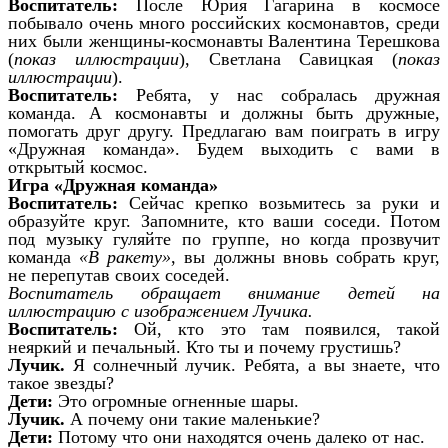
Воспитатель:
После Юрия Гагарина в космосе
побывало очень много российских космонавтов, среди
них были женщины-космонавты Валентина Терешкова
(
показ иллюстрации
), Светлана Савицкая (
показ
иллюстрации
).
Воспитатель:
Ребята, у нас собралась дружная
команда. А космонавты и должны быть дружные,
помогать друг другу. Предлагаю вам поиграть в игру
«Дружная команда». Будем выходить с вами в
открытый космос.
Игра «Дружная команда»
Воспитатель:
Сейчас крепко возьмитесь за руки и
образуйте круг. Запомните, кто ваши соседи. Потом
под музыку гуляйте по группе, но когда прозвучит
команда
«В ракету»
, вы должны вновь собрать круг,
не перепутав своих соседей.
Воспитатель обращает внимание детей на
иллюстрацию с изображением Лучика.
Воспитатель:
Ой, кто это там появился, такой
неяркий и печальный. Кто ты и почему грустишь?
Лучик.
Я солнечный лучик. Ребята, а вы знаете, что
такое звезды?
Дети:
Это огромные огненные шары.
Лучик.
А почему они такие маленькие?
Дети:
Потому что они находятся очень далеко от нас.