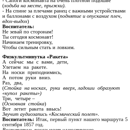
- Сапоги космонавта на очень плотной подошве
(
ходьба на месте, прыжки).
- На спине за плечами ранец с важными устройствами
и баллонами с воздухом (
поднятие и опускание плеч,
вдох-выдох
)
Воспитатель:
Не зевай по сторонам!
Ты сегодня космонавт!
Начинаем тренировку,
Чтобы сильным стать и ловким.
Физкультминутка «Ракета»
А сейчас мы с вами, дети,
Улетаем на ракете.
На носки приподнимись,
А потом руки вниз.
Раз, два,
(
Стойка на носках, руки вверх, ладоши образуют
«купол ракеты»)
Три, четыре –
(
Основная стойка
)
Вот летит ракета ввысь!
Звучит аудиозапись «Космический полет».
Воспитатель:
Итак, первый пункт нашего маршрута 5
сентября 1857 год.
Воспитатель показывает иллюстрацию.