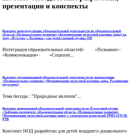
презентации и конспекты
Конспект непосредственно образовательной деятельности по образовательной
области «Познавательное развитие» (формирование целостной картины мира) на
тему «В гостях у Лесовика» для детей старшей группы ОН
Интеграция образовательных областей:· «Познание»·
«Коммуникация»· «Социали...
Конспект организованной образовательной деятельности по направлению
«Познавательное развитие» (Формирование целостной картины мира. Расширение
кругозора)
Тема беседы : "Природные явления"...
Конспект непрерывной образовательной деятельности во II младшей группе
«Зайчонок потерялся» образовательная область «Познавательное развитие»
(Формирование целостной картины мира) с элементами технологий ТРИЗ-ОТСМ-
РТВ
Конспект НОД разработан для детей младшего дошкольного