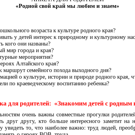
«Родной свой край мы любим и знаем»
ошкольного возраста к культуре родного края?
вивать у детей интерес к природному и культурному н
ть кого они названы?
ый мир города и края?
ьтурные мероприятия?
героях Алтайского края?
ак маршрут семейного похода выходного дня?
рмацией о культуре, истории и природе родного края, 
тели по краеведческому воспитанию ребенка?
ка для родителей: «Знакомим детей с родным 
ьностям очень важны совместные прогулки родителей
ть друг другу, кто больше интересного заметит на
у увидеть то, что наиболее важно: труд людей, преоб
память о героях ВОВ, труда.