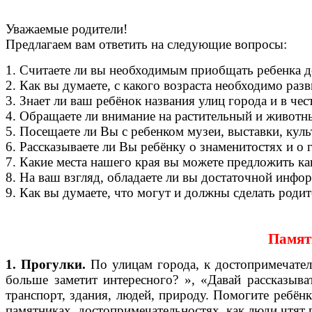
Уважаемые родители!
Предлагаем вам ответить на следующие вопросы:
1. Считаете ли вы необходимым приобщать ребенка д
2. Как вы думаете, с какого возраста необходимо раз
3. Знает ли ваш ребёнок названия улиц города и в чес
4. Обращаете ли внимание на растительный и животн
5. Посещаете ли Вы с ребенком музеи, выставки, кул
6. Рассказываете ли Вы ребёнку о знаменитостях и о 
7. Какие места нашего края вы можете предложить к
8. На ваш взгляд, обладаете ли вы достаточной инфо
9. Как вы думаете, что могут и должны сделать роди
Памят
1. Прогулки.
По улицам города, к достопримечател
больше заметит интересного? », «Давай рассказыва
транспорт, здания, людей, природу. Помогите ребёнк
памятниках, достопримечательностях, как люди чтят 