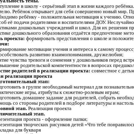
уальность темы.
тупление в школу - серьёзный этап в жизни каждого ребёнка.
телю. Ребёнок открывает для себя совершенно новый мир. Пр
бходимо ребёнку - положительная мотивация к учению. Отнош
соб её подачи родителями и воспитателями ДОУ. Неслучайно 
ктиками дошкольных учреждений и школ. Для их решения пре
ктике дошкольного образования отдаётся предпочтение метод
ь проекта:
формировать представления о школе и положите
ачи:
ормирование мотивации учения и интереса к самому процесс
пособствовать развитию взаимопонимания, дружелюбия;
нятие чувства тревоги и сомнения у дошкольников перед встр
овышение родительской компетентности в вопросах предшкол
стие родителей в реализации проекта:
совместное с детьм
н реализации проекта
готовительный этап:
одготовить в группе необходимый материал для познавательно
актические игры, атрибуты к сюжетно-ролевым играм;
одготовить домашнее задание для родителей, собрать необ
омощь со стороны родителей в подборе литературы и настоль
овной этап.
Реализация проекта
лючительный этап.
резентация проекта - оформление папки;
резентация творческих рисунков детей «Что тебе понравилос
кладка для букваря