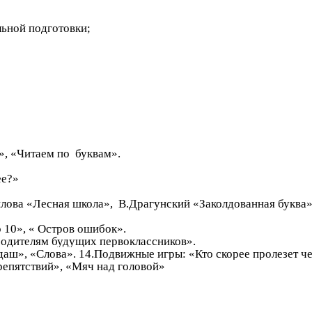
льной подготовки;
», «Читаем по буквам».
ее?»
лова «Лесная школа», В.Драгунский «Заколдованная буква»
 10», « Остров ошибок».
 родителям будущих первоклассников».
аш», «Слова». 14.Подвижные игры: «Кто скорее пролезет че
о середины», «Дорожка препятствий
.