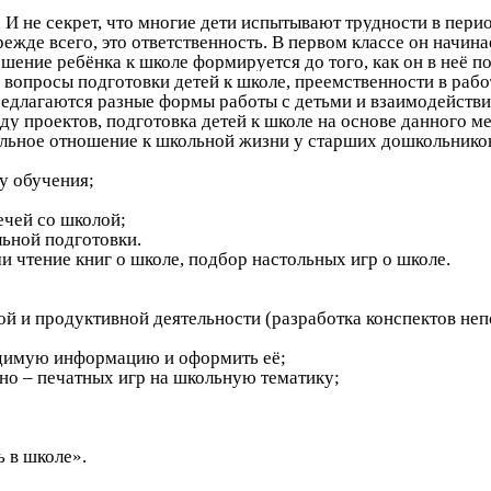
 И не секрет, что многие дети испытывают трудности в перио
ежде всего, это ответственность. В первом классе он начин
ение ребёнка к школе формируется до того, как он в неё п
вопросы подготовки детей к школе, преемственности в рабо
длагаются разные формы работы с детьми и взаимодействия 
у проектов, подготовка детей к школе на основе данного м
льное отношение к школьной жизни у старших дошкольнико
у обучения;
ечей со школой;
ьной подготовки.
и чтение книг о школе, подбор настольных игр о школе.
й и продуктивной деятельности (разработка конспектов непо
ходимую информацию и оформить её;
но – печатных игр на школьную тематику;
ь в школе».