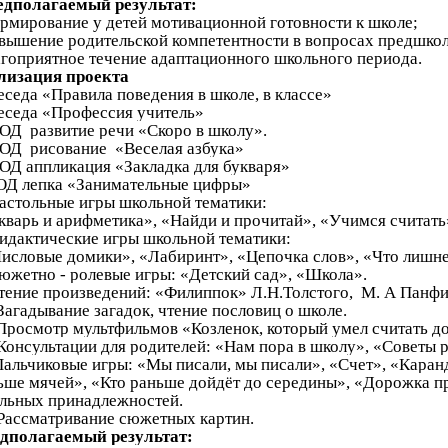
дполагаемый результат:
ормирование у детей мотивационной готовности к школе;
овышение родительской компетентности в вопросах предшко
агоприятное течение адаптационного школьного периода.
лизация проекта
Беседа «Правила поведения в школе, в классе»
Беседа «Профессия учитель»
НОД развитие речи «Скоро в школу».
ОД рисование «Веселая азбука»
ОД аппликация «Закладка для букваря»
ОД лепка «Занимательные цифры»
Настольные игры школьной тематики:
кварь и арифметика», «Найди и прочитай», «Учимся считать
Дидактические игры школьной тематики:
словые домики», «Лабиринт», «Цепочка слов», «Что лишн
Сюжетно - ролевые игры: «Детский сад», «Школа».
Чтение произведений: «Филиппок» Л.Н.Толстого, М. А Панфи
 Загадывание загадок, чтение пословиц о школе.
 Просмотр мультфильмов «Козленок, который умел считать до
 Консультации для родителей: «Нам пора в школу», «Советы
Пальчиковые игры: «Мы писали, мы писали», «Счет», «Каранд
льше мячей», «Кто раньше дойдёт д
кольных принадлежностей
 Рассматривание сюжетных картин
.
дполагаемый результат: