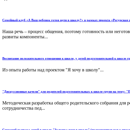
Семейный клуб «А Ваш ребенок готов идти в школу?» в рамках проекта «Ресурсная 
Наша речь – процесс общения, поэтому готовность или неготов
развиты компоненты...
Воспитание положительного отношения к школе, у детей подготовительной к школе г
Из опыта работы над проектом "Я хочу в школу"...
"Дискуссионные качели" для родителей подготовительных к школе групп на тему: "П
Методическая разработка общего родительского собрания для
сотрудничества пед...
Сценарий выпуска детей в школу "Золушка идет в школу" (подготовительная к школ