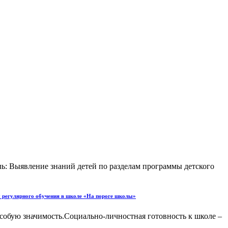
ь: Выявление знаний детей по разделам программы детского
у регулярного обучения в школе «На пороге школы»
особую значимость.Социально-личностная готовность к школе –