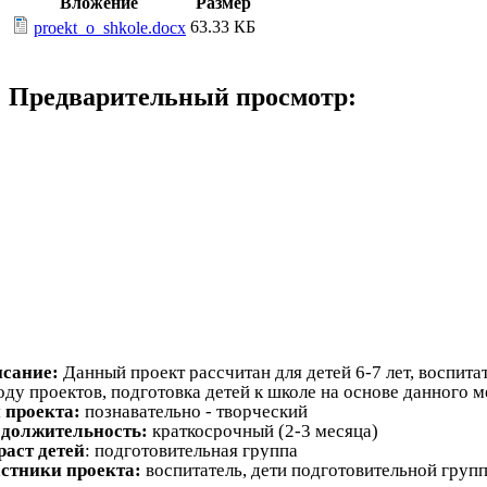
Вложение
Размер
63.33 КБ
proekt_o_shkole.docx
Предварительный просмотр:
сание:
Данный проект рассчитан для детей 6-7 лет, воспита
оду проектов, подготовка детей к школе на основе данного 
 проекта:
познавательно - творческий
должительность:
краткосрочный (2-3 месяца)
раст детей
: подготовительная группа
стники проекта:
воспитатель, дети подготовительной групп