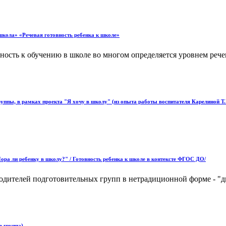
школа» «Речевая готовность ребенка к школе»
ность к обучению в школе во многом определяется уровнем речев
руппы, в рамках проекта "Я хочу в школу" (из опыта работы воспитателя Карелиной Т.
ора ли ребенку в школу?" / Готовность ребенка к школе в контексте ФГОС ДО/
 родителей подготовительных групп в нетрадиционной форме - 
е группа)