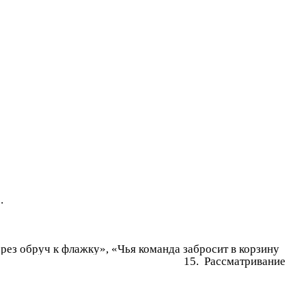
.
рез обруч к флажку», «Чья команда забросит в корзину
», «Мяч над головой»
15. Рассматривание