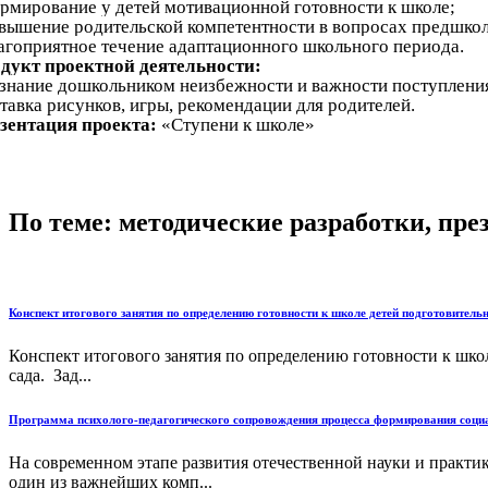
ормирование у детей мотивационной готовности к школе;
овышение родительской компетентности в вопросах предшко
лагоприятное течение адаптационного школьного периода.
дукт проектной деятельности:
знание дошкольником неизбежности и важности поступления 
тавка рисунков, игры, рекомендации для родителей.
зентация проекта:
«Ступени к школе»
По теме: методические разработки, пр
Конспект итогового занятия по определению готовности к школе детей подготовител
Конспект итогового занятия по определению готовности к шко
сада. Зад...
Программа психолого-педагогического сопровождения процесса формирования социа
На современном этапе развития отечественной науки и практи
один из важнейших комп...