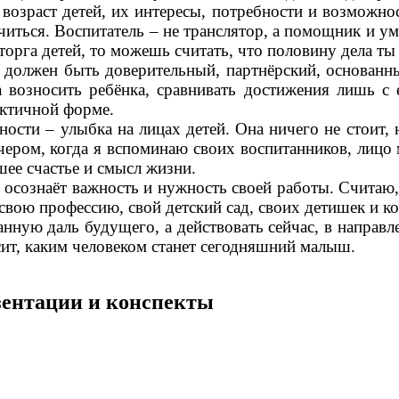
 возраст детей, их интересы, потребности и возможн
аучиться. Воспитатель – не транслятор, а помощник и
торга детей, то можешь считать, что половину дела ты
 быть доверительный, партнёрский, основанный н
а возносить ребёнка, сравнивать достижения лишь с
тактичной форме.
лыбка на лицах детей. Она ничего не стоит, но мн
чером, когда я вспоминаю своих воспитанников, лицо 
шее счастье и смысл жизни.
наёт важность и нужность своей работы. Считаю, ч
ою профессию, свой детский сад, своих детишек и ко
даль будущего, а действовать сейчас, в направлени
сит, каким человеком станет сегодняшний малыш.
езентации и конспекты