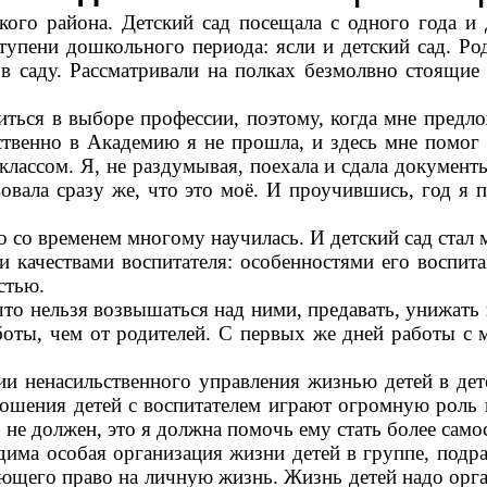
йона. Детский сад посещала с одного года и до 
упени дошкольного периода: ясли и детский сад. Род
в саду. Рассматривали на полках безмолвно стоящие 
 в выборе профессии, поэтому, когда мне предлож
ественно в Академию я не прошла, и здесь мне помог 
классом. Я, не раздумывая, поехала и сдала документ
овала сразу же, что это моё. И проучившись, год я 
 временем многому научилась. И детский сад стал м
вами воспитателя: особенностями его воспитания,
стью.
ельзя возвышаться над ними, предавать, унижать и 
аботы, чем от родителей. С первых же дней работы 
асильственного управления жизнью детей в детск
ношения детей с воспитателем играют огромную роль
о не должен, это я должна помочь ему стать более сам
обая организация жизни детей в группе, подразу
еющего право на личную жизнь. Жизнь детей надо орг