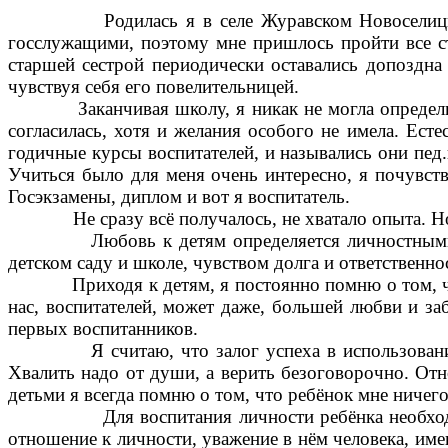
Родилась я в селе Журавском Новоселицкого ра
госслужащими, поэтому мне пришлось пройти все ст
старшей сестрой периодически оставались допоздна 
чувствуя себя его повелительницей.
Заканчивая школу, я никак не могла определиться
согласилась, хотя и желания особого не имела. Ест
годичные курсы воспитателей, и назывались они пед.
Учиться было для меня очень интересно, я почувств
Госэкзамены, диплом и вот я воспитатель.
Не сразу всё получалось, не хватало опыта. Но со
Любовь к детям определяется личностными качест
детском саду и школе, чувством долга и ответственно
Приходя к детям, я постоянно помню о том, что н
нас, воспитателей, может даже, большей любви и з
первых воспитанников.
Я считаю, что залог успеха в использовании нен
Хвалить надо от души, а верить безоговорочно. От
детьми я всегда помню о том, что ребёнок мне ничег
Для воспитания личности ребёнка необходима ос
отношение к личности, уважение в нём человека, им