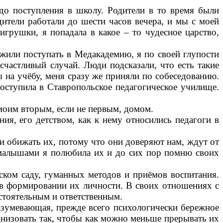
поступления в школу. Родители в то время были
ители работали до шести часов вечера, и мы с моей
игрушки, я попадала в какое – то чудесное царство,
или поступать в Медакадемию, я по своей глупости
счастливый случай. Люди подсказали, что есть такие
ы на учёбу, меня сразу же приняли по собеседованию.
поступила в Ставропольское педагогическое училище.
оим вторым, если не первым, домом.
 его детством, как к нему относились педагоги в
обижать их, потому что они доверяют нам, ждут от
с малышами я полюбила их и до сих пор помню своих
ом саду, гуманных методов и приёмов воспитания.
 в формировании их личности. В своих отношениях с
остоятельным и ответственным.
мевающая, прежде всего психологически бережное
анизовать так, чтобы как можно меньше прерывать их