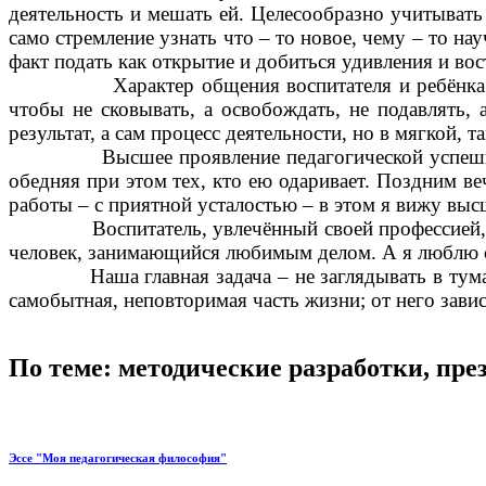
деятельность и мешать ей. Целесообразно учитывать
само стремление узнать что – то новое, чему – то н
факт подать как открытие и добиться удивления и вос
Характер общения воспитателя и ребёнка должен
чтобы не сковывать, а освобождать, не подавлять, 
результат, а сам процесс деятельности, но в мягкой, 
Высшее проявление педагогической успешности – у
обедняя при этом тех, кто ею одаривает. Поздним ве
работы – с приятной усталостью – в этом я вижу выс
Воспитатель, увлечённый своей профессией, осоз
человек, занимающийся любимым делом. А я люблю св
Наша главная задача – не заглядывать в туманную 
самобытная, неповторимая часть жизни; от него зави
По теме: методические разработки, пр
Эссе "Моя педагогическая философия"