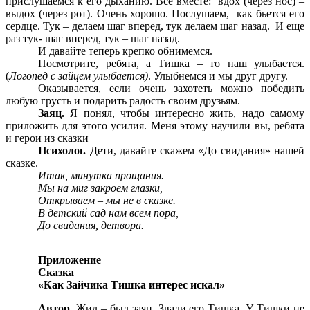
прислушаемся к его дыханию. Все вместе: вдох (через нос) –
выдох (через рот). Очень хорошо. Послушаем, как бьется его
сердце. Тук – делаем шаг вперед, тук делаем шаг назад. И еще
раз тук- шаг вперед, тук – шаг назад.
И давайте теперь крепко обнимемся.
Посмотрите, ребята, а Тишка – то наш улыбается.
(
Логопед с зайцем улыбается)
. Улыбнемся и мы друг другу.
Оказывается, если очень захотеть можно победить
любую грусть и подарить радость своим друзьям.
Заяц.
Я понял, чтобы интересно жить, надо самому
приложить для этого усилия. Меня этому научили вы, ребята
и герои из сказки
Психолог.
Дети, давайте скажем «До свидания» нашей
сказке.
Итак, минутка прощания.
Мы на миг закроем глазки,
Открываем – мы не в сказке.
В детский сад нам всем пора,
До свидания, детвора.
Приложение
Сказка
«Как Зайчика Тишка интерес искал»
Автор.
Жил – был заяц. Звали его Тишка. У Тишки не