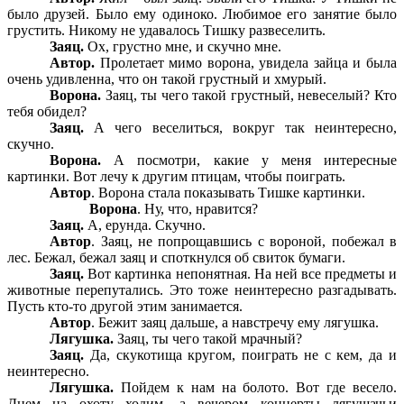
было друзей. Было ему одиноко. Любимое его занятие было
грустить. Никому не удавалось Тишку развеселить.
Заяц.
Ох, грустно мне, и скучно мне.
Автор.
Пролетает мимо ворона, увидела зайца и была
очень удивленна, что он такой грустный и хмурый.
Ворона.
Заяц, ты чего такой грустный, невеселый? Кто
тебя обидел?
Заяц.
А чего веселиться, вокруг так неинтересно,
скучно.
Ворона.
А посмотри, какие у меня интересные
картинки. Вот лечу к другим птицам, чтобы поиграть.
Автор
. Ворона стала показывать Тишке картинки.
Ворона
. Ну, что, нравится?
Заяц.
А, ерунда. Скучно.
Автор
. Заяц, не попрощавшись с вороной, побежал в
лес. Бежал, бежал заяц и споткнулся об свиток бумаги.
Заяц.
Вот картинка непонятная. На ней все предметы и
животные перепутались. Это тоже неинтересно разгадывать.
Пусть кто-то другой этим занимается.
Автор
. Бежит заяц дальше, а навстречу ему лягушка.
Лягушка.
Заяц, ты чего такой мрачный?
Заяц.
Да, скукотища кругом, поиграть не с кем, да и
неинтересно.
Лягушка.
Пойдем к нам на болото. Вот где весело.
Днем на охоту ходим, а вечером концерты лягушачьи