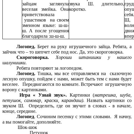
зайцам заглянула
звука Ш. длительно,
гр
веселая змейка. Она
коротко.
опу
приветствовала
себя
ушастиков на своем
Ш,
змеином языке: ш-ш-
волн
ш. А после угощения
дви
благодарила :ш-ш-ш.
впер
Логопед.
Берет на руку игрушечного зайца. Ребята, а
зайчик что – то шепчет себе под нос. Да, это скороговорка.
Скороговорка.
Хороши штанишки у нашего
шалунишки
.
Ребята повторяют за логопедом.
Логопед.
Тишка, мы все отправляемся на сказочную
лесную опушку, пойдем с нами, может быть тем с нами будет
веселее. Передвигаются по комнате. Встречают игрушечную
ворону с картинками.
Игра « Узнай звук».
Картинки (
матрешка, шуба,
петушок, самовар, краски, карандаш).
Назвать картинки со
звуком Ш. Определить, где он звучит в словах - в начале,
конце, середине.
Логопед
. Сочиним песенку с этими словами. Я начну,
а вы помогайте, дополняйте.
Шок-шок
Петушок