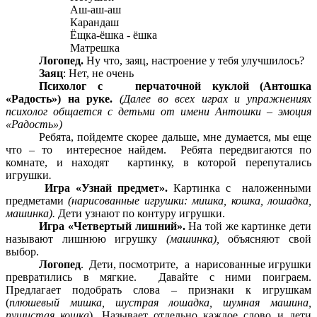
Аш-аш-аш
Карандаш
Ёщка-ёшка - ёшка
Матрешка
Логопед.
Ну что, заяц, настроение у тебя улучшилось?
Заяц
: Нет, не очень
Психолог с перчаточной куклой (Антошка
«Радость») на руке.
(Далее во всех играх и упражнениях
психолог общается с детьми от имени Антошки – эмоция
«Радость»)
Ребята, пойдемте скорее дальше, мне думается, мы еще
что – то интересное найдем. Ребята передвигаются по
комнате, и находят картинку, в которой перепутались
игрушки
.
Игра «Узнай предмет».
Картинка с наложенными
предметами
(нарисованные игрушки: мишка, кошка, лошадка,
машинка).
Дети узнают по контуру игрушки.
Игра «Четвертый лишний».
На той же картинке дети
называют лишнюю игрушку
(машинка),
объясняют свой
выбор.
Логопед
.
Дети, посмотрите, а нарисованные игрушки
превратились в мягкие. Давайте с ними поиграем.
Предлагает подобрать слова – признаки к игрушкам
(
плюшевый мишка, шустрая лошадка, шумная машина,
пушистая кошка
). Называет отдельно каждое слово и дети