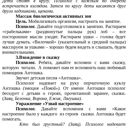
Дети стоят в кругу. Психолог с каждым по очереди
встречается взглядом. Затем по кругу дети касаются друг
друга ладошками, щеками.
Массаж биологически активных зон
Цель.
Мобилизовать организм, настроить на занятие.
Психолог.
Давайте подготовимся к занятию. Растираем
«грабельками» (раздвинутые пальцы рук) лоб – все
посторонние мысли уходят. Растираем ушки – голова будет
лучше думать. «Вилочкой» (указательный и средний пальцы)
массируем за ушками – хорошо будем видеть и слышать, будем
внимательными.
3.Вхождение в сказку
Психолог.
Ребята, давайте вспомни с вами сказку,
которую читали. А поможет нам ее вспомнить наш любимый
помощник Антошка.
Звучит детская песня «Антошка».
Психолог надевает на руку перчаточную куклу
Антошка
(
эмоци
я «Покой»).
От имени Антошки психолог
беседует с детьми о героях, прочитанной заранее, сказки.
(
Заяц, Белочка, Ворона, Ежик, Лягушка).
Упражнение «Узнай настроение»
Психолог.
Давайте вспомним с вами «Какое
настроение было у каждого из героев сказки. Антошка будет
помогать.
Кто был грустный? (Заяц). Психолог надевает