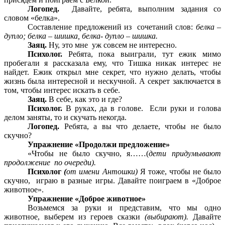
Логопед.
Давайте, ребята, выполним задания со
словом «белка».
Составление предложений из сочетаний слов:
белка –
дупло; белка – шишка, белка- дупло – шишка.
Заяц.
Ну, это мне уж совсем не интересно.
Психолог.
Ребята, пока выиграли, тут ежик мимо
пробегали я рассказала ему, что Тишка никак интерес не
найдет. Ежик открыл мне секрет, что нужно делать, чтобы
жизнь была интересной и нескучной. А секрет заключается в
том, чтобы интерес искать в себе.
Заяц.
В себе, как это и где?
Психолог.
В руках, да в голове. Если руки и голова
делом заняты, то и скучать некогда.
Логопед.
Ребята, а вы что делаете, чтобы не было
скучно?
Упражнение «Продолжи предложение»
«Чтобы не было скучно, я……(
дети придумывают
продолжение по очереди).
Психолог
(
от имени Антошки)
Я тоже, чтобы не было
скучно, играю в разные игры. Давайте поиграем в «Доброе
животное».
Упражнение «Доброе животное»
Возьмемся за руки и представим, что мы одно
животное, выберем из героев сказки
(выбирают).
Давайте