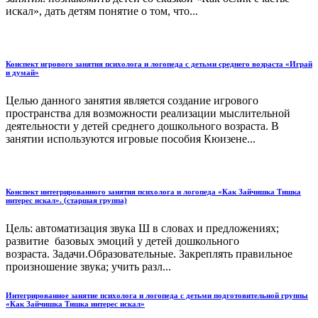
искал», дать детям понятие о том, что...
Конспект игрового занятия психолога и логопеда с детьми среднего возраста «Играй
и думай»
Целью данного занятия является создание игрового
пространства для возможности реализации мыслительной
деятельности у детей среднего дошкольного возраста. В
занятии используются игровые пособия Кюизене...
Конспект интегрированного занятия психолога и логопеда «Как Зайчишка Тишка
интерес искал». (старшая группа)
Цель: автоматизация звука Ш в словах и предложениях;
развитие базовых эмоций у детей дошкольного
возраста. Задачи.Образовательные. Закреплять правильное
произношение звука; учить разл...
Интегрированное занятие психолога и логопеда с детьми подготовительной группы
«Как Зайчишка Тишка интерес искал»