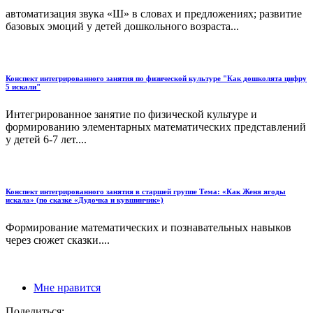
автоматизация звука «Ш» в словах и предложениях; развитие
базовых эмоций у детей дошкольного возраста...
Конспект интегрированного занятия по физической культуре "Как дошколята цифру
5 искали"
Интегрированное занятие по физической культуре и
формированию элементарных математических представлений
у детей 6-7 лет....
Конспект интегрированного занятия в старшей группе Тема: «Как Женя ягоды
искала» (по сказке «Дудочка и кувшинчик»)
Формирование математических и познавательных навыков
через сюжет сказки....
Мне нравится
Поделиться: