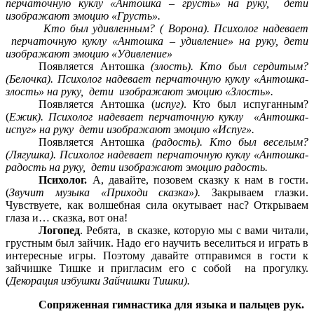
перчаточную куклу «Антошка – грусть» на руку, дети
изображают эмоцию «Грусть».
Кто был удивленным? ( Ворона). Психолог надевает
перчаточную куклу «Антошка – удивление» на руку, дети
изображают эмоцию «Удивление»
Появляется Антошка
(злость). Кто был сердитым?
(Белочка). Психолог надевает перчаточную куклу «Антошка-
злость» на руку, дети изображают эмоцию «Злость».
Появляется Антошка (
испуг)
. Кто был испуганным?
(
Ежик). Психолог надевает перчаточную куклу «Антошка-
испуг» на руку дети изображают эмоцию «Испуг».
Появляется Антошка
(радость). Кто был веселым?
(Лягушка). Психолог надевает перчаточную куклу «Антошка-
радость на руку, дети изображают эмоцию радость.
Психолог.
А, давайте, позовем сказку к нам в гости.
(
Звучит музыка «Приходи сказка»).
Закрываем глазки.
Чувствуете, как волшебная сила окутывает нас? Открываем
глаза и… сказка, вот она!
Логопед
. Ребята, в сказке, которую мы с вами читали,
грустным был зайчик. Надо его научить веселиться и играть в
интересные игры. Поэтому давайте отправимся в гости к
зайчишке Тишке и пригласим его с собой на прогулку.
(
Декорация избушки Зайчишки Тишки).
Сопряженная гимнастика для языка и пальцев рук.