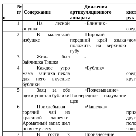
№
Движения
п/
Содержание
артикуляционного
кис
п
аппарата
рук
1
На лесной
«Блинчик»
опушке
соед
2
В маленькой
Широкий
избушке
передний край языка
«до
положить на верхнюю
губу
3
Жил- был
-
Зайчишка Тишка
4
Каждое утро
«Бублик»
мама –зайчиха пекла
сое
для него вкусные
круг
бублики
5
Заяц за обе
«Пожевывание»
щеки уплетал бублики
Поочередное надувание
щек
6
Прихлебывая
«Чашечка»
горячий чай из
пр
красивой чашечки.
дру
Ароматный запах шел
пол
по всему лесу
чаш
7
В гости к
Произнесение