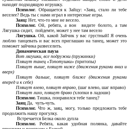
находят подходящую игрушку.
Психолог
.
Обращается к Зайцу: «Заяц, стало ли тебе
веселее? Ведь ты с нами играл в интересные игры.
Заяц:
Нет, что-то мне не весело.
Психолог.
Ой, ребята, а вон видите болото, а там
Лягушка сидит, пойдемте, может у нее там весело
Лягушка.
Ой, какой Зайчик у вас грустный
!
Я очень
люблю танцевать и вас всех приглашаю на танец, может это
поможет зайчика развеселить.
Динамическая пауза
Вот лягушки, все подружки (
пружинки
)
Пляшут танец «Топотушки» (
притопы
)
Пляшут выше, пляшут ниже (движения руками вниз и
вверх)
Пляшут дальше, пляшут ближе (движения руками
вперед и к себе)
Пляшут влево, пляшут вправо,
(шаг влево, шаг вправо)
Пляшут лихо, пляшут браво (
хлопки в ладоши)
Психолог.
Тишка, понравился тебе танец?
Заяц
Да, чуть-чуть.
Психолог.
Что ж, заяц, могу, только предложить тебе
продолжить нашу прогулку.
Встречается Белка около дупла
Психолог.
Ребята, какая удобная полянка, давайте
присядем и поиграем с Белкой.