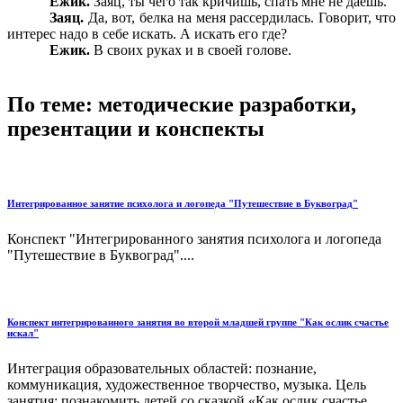
Ежик.
Заяц, ты чего так кричишь, спать мне не даешь.
Заяц.
Да, вот, белка на меня рассердилась. Говорит, что
интерес надо в себе искать. А искать его где?
Ежик.
В своих руках и в своей голове.
По теме: методические разработки,
презентации и конспекты
Интегрированное занятие психолога и логопеда "Путешествие в Буквоград"
Конспект "Интегрированного занятия психолога и логопеда
"Путешествие в Буквоград"....
Конспект интегрированного занятия во второй младшей группе "Как ослик счастье
искал"
Интеграция образовательных областей: познание,
коммуникация, художественное творчество, музыка. Цель
занятия: познакомить детей со сказкой «Как ослик счастье