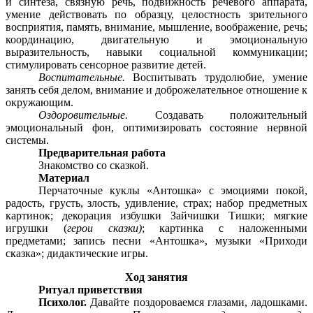
и синтеза, связную речь, подвижность речевого аппарата,
умение действовать по образцу, целостность зрительного
восприятия, память, внимание, мышление, воображение, речь;
координацию, двигательную и эмоциональную
выразительность, навыки социальной коммуникации;
стимулировать сенсорное развитие детей.
Воспитательные.
Воспитывать трудолюбие, умение
занять себя делом, внимание и доброжелательное отношение к
окружающим.
Оздоровительные.
Создавать положительный
эмоциональный фон, оптимизировать состояние нервной
системы.
Предварительная работа
Знакомство со сказкой.
Материал
Перчаточные куклы «Антошка» с эмоциями покой,
радость, грусть, злость, удивление, страх; набор предметных
картинок; декорация избушки Зайчишки Тишки; мягкие
игрушки (
герои сказки)
; картинка с наложенными
предметами; запись песни «Антошка», музыки «Приходи
сказка»; дидактические игры.
Ход занятия
Ритуал приветствия
Психолог.
Давайте поздороваемся глазами, ладошками.