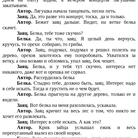
закатываем.
Автор.
Лягушка начала танцевать, песни петь.
Заяц.
Да, это разве это концерт, тоска, да и только.
Автор
. Бежит заяц дальше. Видит, на ветке белка
скачет.
Заяц
. Белка, тебе тоже скучно?
Белка
. Да, ты что, заяц. Я целый день верчусь,
кручусь, то орехи собираю, то грибы.
Автор
. Заяц, подумал, подумал и решил полезть на
дерево, орехов захотелось ему попробовать. Ухватился за
ветку, а она возьми и обломись, упал заяц, бок чешет.
Заяц.
Белка, и у тебя тут скучно, интереса нет
никакого, даже вот и орешка не сорвал.
Автор.
Рассердилась белка
Белка.
Стыдно тебе, должно быть, заяц. Интерес надо
в себе искать. Тогда и грустить не о чем будет.
Автор.
Белка прыгнула на другое дерево, только ее и
видели.
Заяц
. Вот белка на меня разозлилась, ускакала.
Автор.
Заяц кричит на весь лес о том, что никто не
хочет его развлекать.
Заяц
. Интерес в себе искать. А как это?
Автор.
Крик зайца услышал ежик и весь
перепуганный вылез из своей норки.