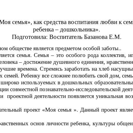
Моя семья», как средства воспитания любви к се
ребенка – дошкольника».
Подготовила: Воспитатель Базанова Е.М.
м обществе является предметом особой заботы..
тся семья. Семья – это особого рода коллектив, 
ловека – достижение душевного единения, нравственн
чшие времена. Стремясь заработать на хлеб насущны
 семей. Ребенку все сложнее полюбить свой дом, семью
роко используемых в дошкольных образовательных 
ии совместной познавательно-исследовательской деяте
ции проектной деятельности появляется уникальная во
тельный проект «Моя семья ». Данный проект являет
авственных основ личности ребенка, культуры обще