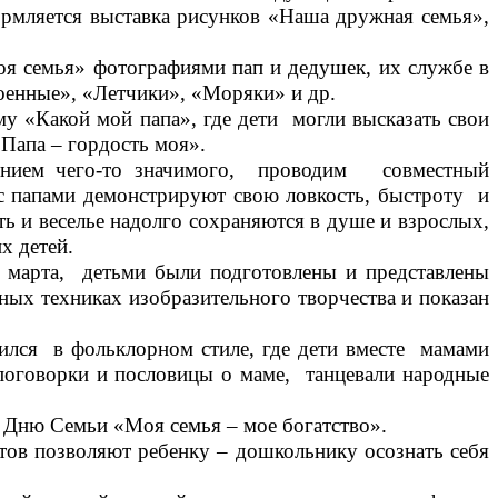
ормляется выставка рисунков «Наша дружная семья»,
 семья» фотографиями пап и дедушек, их службе в
енные», «Летчики», «Моряки» и др.
му «Какой мой папа», где дети могли высказать свои
«Папа – гордость моя».
щением чего-то значимого, проводим совместный
с папами демонстрируют свою ловкость, быстроту и
ь и веселье надолго сохраняются в душе и взрослых,
х детей.
 марта, детьми были подготовлены и представлены
ных техниках изобразительного творчества и показан
ся в фольклорном стиле, где дети вместе мамами
поговорки и пословицы о маме, танцевали народные
е Дню Семьи «Моя семья – мое богатство».
ов позволяют ребенку – дошкольнику осознать себя