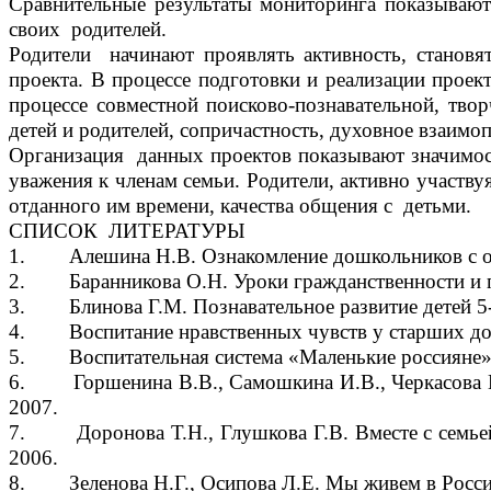
Сравнительные результаты мониторинга показывают
своих родителей.
Родители начинают проявлять активность, стано
проекта. В процессе подготовки и реализации прое
процессе совместной поисково-познавательной, тво
детей и родителей, сопричастность, духовное взаимо
Организация данных проектов показывают значимост
уважения к членам семьи. Родители, активно участву
отданного им времени, качества общения с детьми.
СПИСОК ЛИТЕРАТУРЫ
1. Алешина Н.В. Ознакомление дошкольников с ок
2. Баранникова О.Н. Уроки гражданственности и пат
3. Блинова Г.М. Познавательное развитие детей 5-7
4. Воспитание нравственных чувств у старших дошкол
5. Воспитательная система «Маленькие россияне»/п
6. Горшенина В.В., Самошкина И.В., Черкасова Н.П
2007.
7. Доронова Т.Н., Глушкова Г.В. Вместе с семьей
2006.
8. Зеленова Н.Г., Осипова Л.Е. Мы живем в России