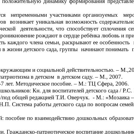
 положительную динамику формирования представлени
вятся непременными участниками организуемых мер
ктов возникает уникальная возможность содержательн
рческой деятельности, что способствует сплочения 
проникновение рождают в сердце ребёнка любовь и при
ь каждого члена семьи, раскрывают ее особенность 
я в жизни детского сада, группы начинают понимать 
ружающим и социальной действительностью. – М.,20
риотизма в детском в детском саду. – М., 2007.
 лет. Методическое пособие. – М.: ТЦ Сфера, 2006.
ьников: Кн. для воспитателей детского сада / Р.С. Б
од общей редакцией Т.И. Оверчук. - М.: «Мозаика –
. Система работы детского сада по вопросам семейно
: пособие по взаимодействию дошкольных образовате
. Гражданско-патриотическое воспитание дошкольнико