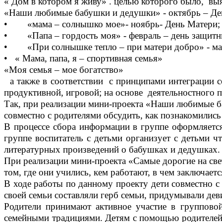
« Дом в котором я живу» . целью которого было, выя
«Наши любимые бабушки и дедушки» - октябрь – Ден
• «мама – солнышко мое»- ноябрь- День Матери;
• «Папа – гордость моя» - февраль – день защитни
• «При солнышке тепло – при матери добро» - ма
• « Мама, папа, я – спортивная семья»
«Моя семья – мое богатство»
а также в соответствии с принципами интеграции со
продуктивной, игровой; на основе деятельностного 
Так, при реализации мини-проекта «Наши любимые ба
совместно с родителями обсудить, как познакомились
В процессе сбора информации в группе оформляется
группе воспитатель с детьми организует с детьми 
литературных произведений о бабушках и дедушках.
При реализации мини-проекта «Самые дорогие на све
том, где они учились, кем работают, в чем заключает
В ходе работы по данному проекту дети совместно с 
своей семьи составляли герб семьи, придумывали дев
Родители принимают активное участие в группово
семейными традициями. Детям с помощью родителей п