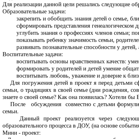
Для реализации данной цели решались следующие обр
Образовательные задачи:
закрепить и обобщить знания детей о семье, близ
сформировать представления генеалогическом древ
углубить знания о профессиях членов семьи; поним
показывать ребенку значимость семьи, родителей 
развивать познавательные способности у детей, ак
Воспитательные задачи:
воспитывать основы нравственных качеств: умения
формировать у родителей и детей умение общаться 
воспитывать любовь, уважение и доверие к близк
Для погружения детей в проект я перед детьми сфо
семьи, о традициях в своей семье (дни рождения, сов
знаете о своей семье? Как она появилась? Хотели бы
После обсуждения совместно с детьми формулируетс
семьи.
Данный проект реализуется через следующие м
образовательного процесса в ДОУ, (на основе события
Мини - проект: