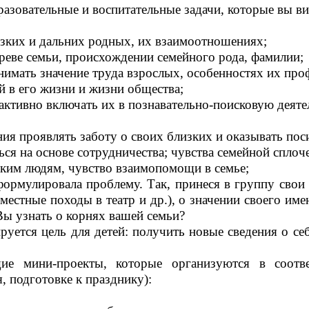
азовательные и воспитательные задачи, которые вы ви
ких и дальних родных, их взаимоотношениях;
е семьи, происхождении семейного рода, фамилии;
ать значение труда взрослых, особенностях их проф
в его жизни и жизни общества;
тивно включать их в познавательно-поисковую деяте
 проявлять заботу о своих близких и оказывать по
на основе сотрудничества; чувства семейной сплоче
им людям, чувство взаимопомощи в семье;
рмулировала проблему. Так, принеся в группу свои 
местные походы в театр и др.), о значении своего имен
 Вы узнать о корнях вашей семьи?
я цель для детей: получить новые сведения о себе
ини-проекты, которые организуются в соответс
, подготовке к празднику):