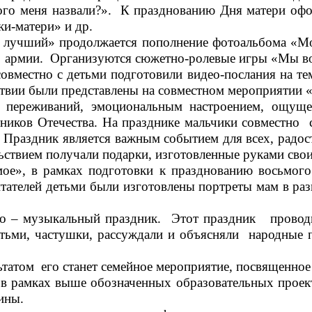
кого меня назвали?». К празднованию Дня матери оф
и-матери» и др.
чший» продолжается пополнение фотоальбома «Моя
е армии. Организуются сюжетно-ролевые игры «Мы во
совместно с детьми подготовили видео-послания на те
дствии были представлены на совместном мероприятии 
 переживаний, эмоциональным настроением, ощу
ков Отечества. На празднике мальчики совместно 
 Праздник является важным событием для всех, радост
ьствием получали подарки, изготовленные руками свои
ое», в рамках подготовки к празднованию восьмого
тателей детьми были изготовлены портреты мам в раз
 – музыкальный праздник. Этот праздник проводил
етьми, частушки, рассуждали и объясняли народные 
ьтатом его станет семейное мероприятие, посвященно
рамках выше обозначенных образовательных проект
ины.