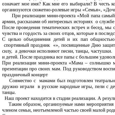
означает мое имя? Как мне его выбирали? В честь 
организуются сюжетно-ролевые игры «Семья», «Дочк
При реализации мини-проекта «Мой папа самый лу
армии, рассказами об интересных историях о служб
После проведения тематических встреч и бесед, мы 
чувства и гордость за своих отцов, которые в после
С целью объединения детей и их пап общностью
спортивный праздник «», посвященные Дню защитни
силу, а девочки исполняют песни, танцы, частушки.
и детей. После праздника все папы с большим удовол
При реализации мини-проекта «Мама – солнышко м
презентации про своих мам. Под руководством воспи
праздничный концерт
Совместно с мамами был подготовлен театрально
дружно играли в русские народные игры, пели с д
танцы.
Наш проект находится в стадии реализации. А резул
Таким образом, организуемые нами мероприятия в 
членом семьи, неотъемлемой частью своей малой род