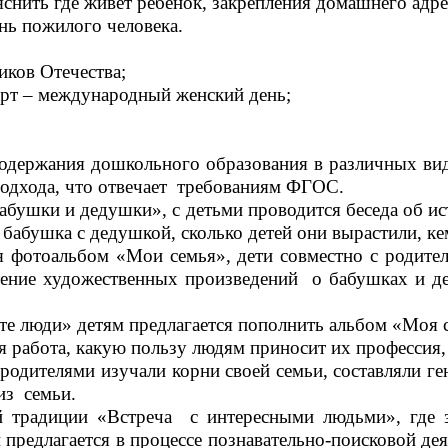
снить где живет ребенок, закрепления домашнего адре
ь пожилого человека.
ков Отечества;
рт – международный женский день;
держания дошкольного образования в различных вида
подхода, что отвечает требованиям ФГОС.
бушки и дедушки», с детьми проводится беседа об ис
 бабушка с дедушкой, сколько детей они вырастили, к
 фотоальбом «Мои семья», дети совместно с родите
чтение художественных произведений о бабушках и д
те люди» детям предлагается пополнить альбом «Моя с
ся работа, какую пользу людям приносит их профессия,
родителями изучали корни своей семьи, составляли ге
из семьи.
й традиции «Встреча с интересными людьми», где з
редлагается в процессе познавательно-поисковой де