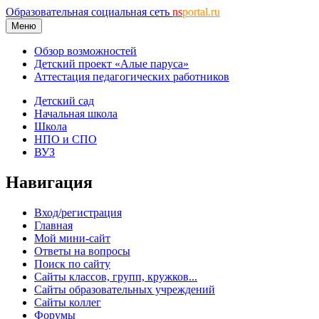
Образовательная социальная сеть
ns
portal.ru
Меню
Обзор возможностей
Детский проект «Алые паруса»
Аттестация педагогических работников
Детский сад
Начальная школа
Школа
НПО и СПО
ВУЗ
Навигация
Вход/регистрация
Главная
Мой мини-сайт
Ответы на вопросы
Поиск по сайту
Сайты классов, групп, кружков...
Сайты образовательных учреждений
Сайты коллег
Форумы