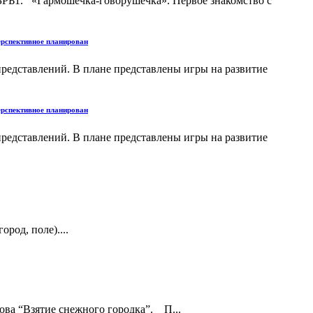
РЬ1. «Гармошечка-говорушечка». Первое знакомство с
ерспективное планирован
едставлений. В плане представлены игры на развитие
ерспективное планирован
едставлений. В плане представлены игры на развитие
род, поле)....
ва “Взятие снежного городка”. П...