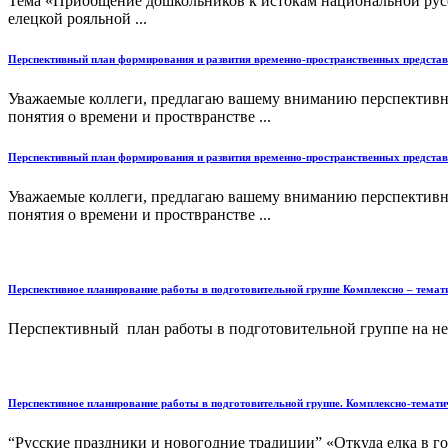
Тема «Приобщение дошкольников к истокам национальной рус
елецкой рояльной ...
Перспективный план формирования и развития временно-пространственных представл
Уважаемые коллеги, предлагаю вашему вниманию перспективны
понятия о времени и проствранстве ...
Перспективный план формирования и развития временно-пространственных представл
Уважаемые коллеги, предлагаю вашему вниманию перспективны
понятия о времени и проствранстве ...
Перспективное планирование работы в подготовительной группе Комплексно – тематич
Перспективный план работы в подготовительной группе на неде
Перспективное планирование работы в подготовительной группе. Комплексно-темати
“Русские праздники и новогодние традиции” «Откуда елка в 