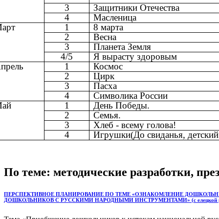
3
Защитники Отечества
4
Масленица
арт
1
8 марта
2
Весна
3
Планета Земля
4/5
Я вырасту здоровым
прель
1
Космос
2
Цирк
3
Пасха
4
Символика России
ай
1
День Победы.
2
Семья.
3
Хлеб - всему голова!
4
Игрушки(До свиданья, детский 
По теме: методические разработки, пр
ПЕРСПЕКТИВНОЕ ПЛАНИРОВАНИЕ ПО ТЕМЕ «ОЗНАКОМЛЕНИЕ ДОШКОЛЬНИКО
ДОШКОЛЬНИКОВ С РУССКИМИ НАРОДНЫМИ ИНСТРУМЕНТАМИ» (с елецкой ро