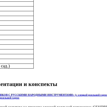
сад.)
езентации и конспекты
В С РУССКИМИ НАРОДНЫМИ ИНСТРУМЕНТАМИ» (с елецкой рояльной гар
яльной гармо