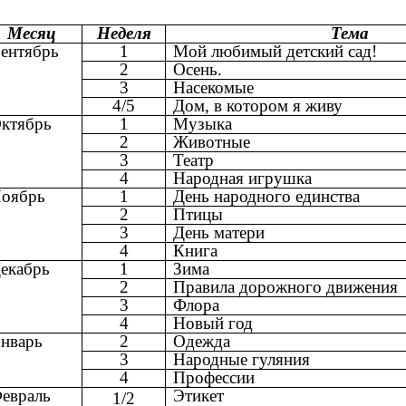
Месяц
Неделя
Тема
ентябрь
1
Мой любимый детский сад!
2
Осень.
3
Насекомые
4/5
Дом, в котором я живу
ктябрь
1
Музыка
2
Животные
3
Театр
4
Народная игрушка
оябрь
1
День народного единства
2
Птицы
3
День матери
4
Книга
екабрь
1
Зима
2
Правила дорожного движения
3
Флора
4
Новый год
нварь
2
Одежда
3
Народные гуляния
4
Профессии
евраль
Этикет
1/2