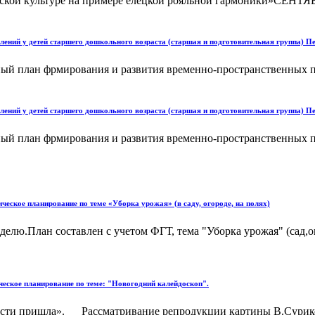
ской культуре на примере елецкой рояльной гармоники»СЕНТЯБ
ений у детей старшего дошкольного возраста (старшая и подготовительная группа) П
й план фрмирования и развития временно-пространственных пр
ений у детей старшего дошкольного возраста (старшая и подготовительная группа) П
й план фрмирования и развития временно-пространственных пр
еское планирование по теме «Уборка урожая» (в саду, огороде, на полях)
лю.План составлен с учетом ФГТ, тема "Уборка урожая" (сад,ого
ческое планирование по теме: "Новогодний калейдоскоп".
гости пришла». Рассматривание репродукции картины В.Сурико